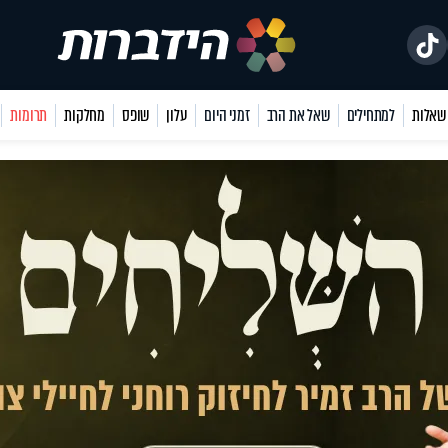
למתחילים
שאל את הרב
זמני היום
עלון
שופס
מחלקות
תרומות