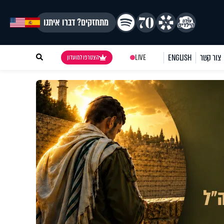
מתחזקים? דברו איתנו
צור קשר
ENGLISH
LIVE
הצטרפו למועדון