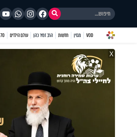
VOD
מגזין
חדשות
הרב זמיר כהן
עולם הילדים
70 שאלות
X