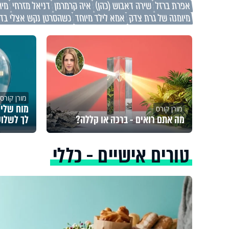
אפרת ברזל
שירה דאבוש (כהן)
איה קרמרמן
דניאל מזרחי
מיו
מיומנה של גרת צדק
אמא לילד מיוחד
כשהסרטן נקש אצלי בד
מורן קורס
מורן קורס
מה אתם רואים - ברכה או קללה?
לך לשלוט
טורים אישיים - כללי