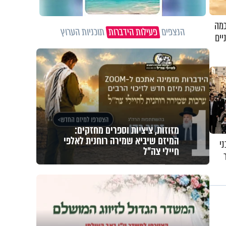
כמה
הנצפים
פעילות הידברות
תוכניות הערוץ
יים
1
מזוזות, ציציות וספרים מחזקים:
המיזם שיביא שמירה רוחנית לאלפי
י
חיילי צה"ל