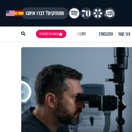
מתחזקים? דברו איתנו
צור קשר
ENGLISH
LIVE
הצטרפו למועדון