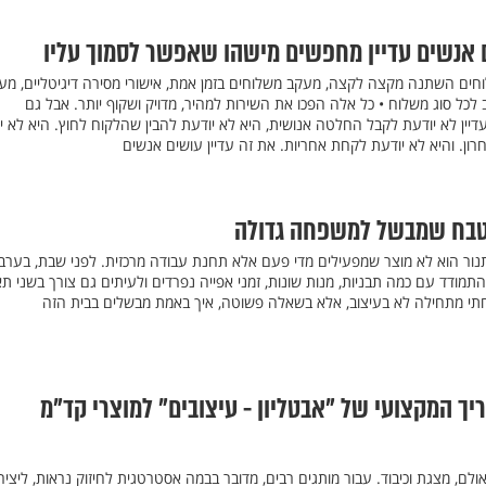
 אנשים עדיין מחפשים מישהו שאפשר לסמוך עליו
ים השתנה מקצה לקצה, מעקב משלוחים בזמן אמת, אישורי מסירה דיגיטליים, מע
 לכל סוג משלוח • כל אלה הפכו את השירות למהיר, מדויק ושקוף יותר. אבל גם
יין לא יודעת לקבל החלטה אנושית, היא לא יודעת להבין שהלקוח לחוץ. היא לא י
ן. והיא לא יודעת לקחת אחריות. את זה עדיין עושים אנשים
מטבח שמבשל למשפחה גדולה
 הוא לא מוצר שמפעילים מדי פעם אלא תחנת עבודה מרכזית. לפני שבת, בערבי
התמודד עם כמה תבניות, מנות שונות, זמני אפייה נפרדים ולעיתים גם צורך בשני תא
תי מתחילה לא בעיצוב, אלא בשאלה פשוטה, איך באמת מבשלים בבית הזה
יך המקצועי של "אבטליון - עיצובים" למוצרי קד"מ
ולם, מצגת וכיבוד. עבור מותגים רבים, מדובר בבמה אסטרטגית לחיזוק נראות, ליציר