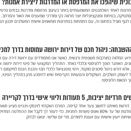
וכית שיהפכו את המרפסת או המדרגות ליצירת אמנות?
חרונות לאחד האלמנטים המשמעותיים ביותר בעיצוב מרפסות ומדרגות בבתים פרטיי
ן אסתטיקה, בטיחות ופונקציונליות יוצר מראה נקי ומודרני שמעצים את האור והמרחב.
ת לגוף מוביל בתחום זה, עם התמחות בפתרונות מותאמים אישית המשלבים תכנון הנ
ההשבחה: ניהול חכם של דירות ירושה עמוסות בדרך למכי
ירוע המלווה במורכבות משפטית ורגשית. כאשר אנו מתמודדים עם ירושת דירה עם ת
, האתגר הופך ללוגיסטי וכלכלי כאחד. התהליך המקצועי של פינוי דירות ירושה אי
 דורש ניהול סיכונים מוקפד, זיהוי פוטנציאל כלכלי חבוי והכנת הנכס למיקסום רו
ל לעומק השלבים, השיקולים והטעויות הקריטיות שיש להימנע מהן בתהליך הפינוי, ת
הכאוס הלוגיסטי.
5 תעודות וליווי אישי בדרך לקריירה
דורשת מאיתנו לחשוב צעד אחד קדימה. המרכז האקדמי לוינסקי-וינגייט מציע תואר
ראשון בחינוך גופני ב-3 שנים, מלגות של עד 80% ואפס פשרות רוחניות. כדי לעזור לך לקבל את ההחלטה המדו
ת ייעוץ אישיות עם יועצת לימודים, מדי יום שלישי. יצאנו לבדוק