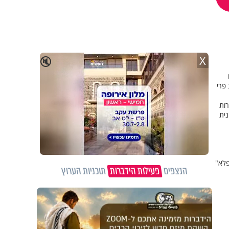
X
🔇
פרי
רות
נית
פלא"
הנצפים
פעילות הידברות
תוכניות הערוץ