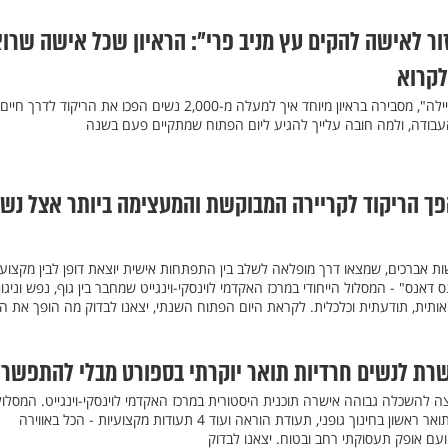
ור לאישה להקים עץ מניב פרי": הראיון שכל אישה שרו
לקרוא
ד"ר קרן בנין, מייסדת שיטת "ביילה", מסבירה בראיון מיוחד איך למעלה מ-2,000 נשים הפכו את הריקוד לדרך חיים
 העבודה, ולמה חובה עלייך להגיע ליום הפתוח שמתקיים פעם בשנה
פך הריקוד לקריירה המבוקשת והמעצימה ביותר אצל נשי
שות אברכים, שמצאו דרך מופלאה לשלב בין התפתחות אישית יוצאת דופן לבין מקצוע
דאנס" - המסלול הייחודי במרכז האקדמי לוינסקי-וינגייט שמחבר בין גוף, נפש וניגון
ריאותית, תודעתית וכלכלית. לקראת היום הפתוח השנתי, יצאנו לבדוק מה הופך את 
ת לנשים חרדיות תואר יוקרתי בספורט מבלי להתפשר
 להשכלה גבוהה אישרה תוכנית היסטורית במרכז האקדמי לוינסקי-וינגייט. המסלול
הייחודי מעניק לנשים חרדיות תואר ראשון בחינוך גופני, תעודת הוראה ועוד 4 תעודות מקצועיות - הכל באווירה
עם אופק תעסוקתי רחב ובטוח. יצאנו לבדוק