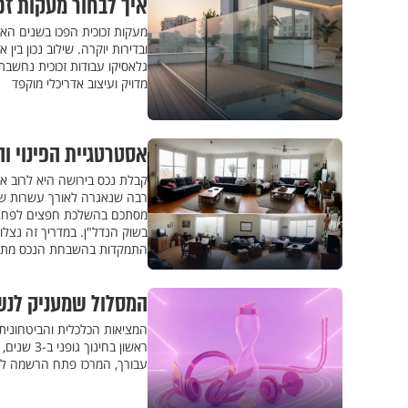
איך לבחור מעקות זכ
מעקות זכוכית הפכו בשנים הא
ובדירות יוקרה. שילוב נכון בי
גלאסיקו עבודות זכוכית נחשב
מדויק ועיצוב אדריכלי מוקפד
אסטרטגיית הפינוי ו
קבלת נכס בירושה היא לרוב א
רבה שנאגרה לאורך עשרות שנים
מסתכם בהשלכת חפצים לפח, אלא
בשוק הנדל"ן. במדריך זה נצלו
התמקדות בהשבחת הנכס מתוך 
המסלול שמעניק לנשים חרדיות יציבות, 
המציאות הכלכלית והביטחונית 
עבורך, המרכז פתח הרשמה לשיחו