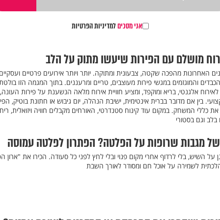
אני מסכים
למדיניות הפרטיות
רוח מושלם עם הפירות שיעשו מתוק על הלב
ם האחרונות מהפכה שקטה, צבעונית ומתוקה. יותר ויותר אירועים פרטיים ועסקיים
כבדים והמוגזמים במגשי פירות מעוצבים, טריים ומרעננים. בתוך המגמה הזו בולטת 
ירוח אלגנטי, בריא ומוקפד, ומציע חוויית אירוח מלאה הנשענת על פירות העונה,
צועי. בין אם מדובר בברית אינטימית, ישיבת הנהלה, יום גיבוש או חתונת בוטיק, הפי
 כללי המשחק. במקום עוד קינוח סטנדרטי, האורחים מקבלים חוויה ויזואלית, ריח
בלב וגם בסטורי
של מגבות שרופות על הפלטה? הפתרון לפלטה עמוסה
ן על השיש, בלי לרדוף אחרי מקום פנוי ובלי לחץ לפני כל סעודה. הכירו את "ארון ה
הלכתית לשמירה על אוכל חם ומסודר לאורך השבת