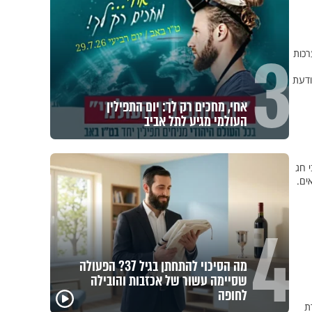
3
רכות
ודעת
אחי, מחכים רק לך: יום התפילין
העולמי מגיע לתל אביב
 חג
ים.
4
מה הסיכוי להתחתן בגיל 37? הפעולה
שסיימה עשור של אכזבות והובילה
לחופה
ת