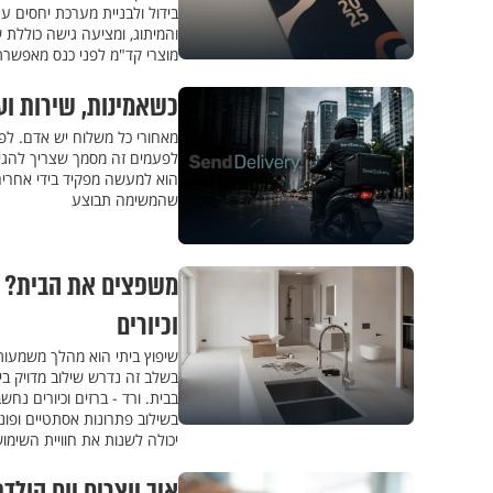
בידול ולבניית מערכת יחסים ע
והמיתוג, ומציעה גישה כוללת 
מוצרי קד"מ לפני כנס מאפשר
כשאמינות, שירות וע
מאחורי כל משלוח יש אדם. ל
לפעמים זה מסמך שצריך להגיע
הוא למעשה מפקיד בידי אחרי
שהמשימה תבוצע
משפצים את הבית? ה
וכיורים
שיפוץ ביתי הוא מהלך משמעות
בשלב זה נדרש שילוב מדויק בי
בבית. ורד - ברזים וכיורים נחש
בשילוב פתרונות אסתטיים ופונ
יכולה לשנות את חוויית השימוש
איך יוצרים יום הול