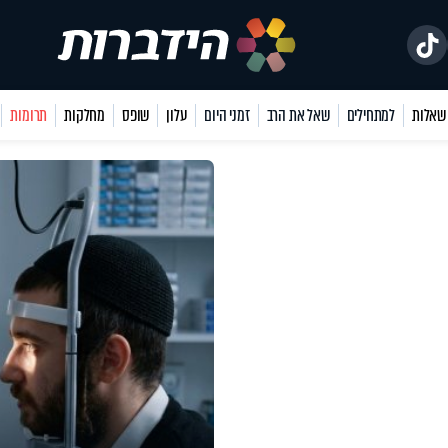
למתחילים
שאל את הרב
זמני היום
עלון
שופס
מחלקות
תרומות