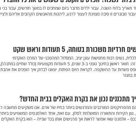
ד תאריך בלוח השנה. עבור ילדים מדובר ביום שמחכים לו במשך חודשים, עבור בני נ
עבור מבוגרים זו סיבה מצוינת לעצור לרגע, ליהנות מהאנשים הקרובים אליהם ולציין
ות משכורת בטוחה, 5 תעודות וראש שקט
לכלית, נשים רבות מחפשות עוגן יציב. המסלול המהפכני של המרכז האקדמי
לוינסקי-וינגייט מציע בדיוק את זה: תואר ראשון בחינוך גופני ב-3 שנים, 5 תעודות מקצועיות (כולל שתיים במתנה!),
ות לימודים של עד 80% ואפס פשרות על ההשקפה. לקראת היום הפתוח, יצאנו לבדוק איך הופכים את אהבת
 במגזר
יך מתכננים נכון את בקרת האקלים בבית החדש?
 הם מהפרויקטים המורכבים והמרגשים ביותר בחייו של אדם. אנו משקיעים מחשבה ר
, גוון הקירות והתאורה המושלמת לסלון. עם זאת, אחד האלמנטים המשפיעים ביותר
בנכס – אלמנט שאי אפשר לראות אך מרגישים אותו בכל שנייה – הוא בקרת האקלים