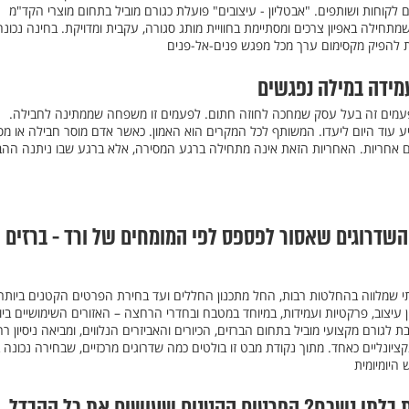
ם לקוחות ושותפים. "אבטליון - עיצובים" פועלת כגורם מוביל בתחום מוצרי הקד"מ
שמתחילה באפיון צרכים ומסתיימת בחוויית מותג סגורה, עקבית ומדויקת. בחינה נכונ
ת להפיק מקסימום ערך מכל מפגש פנים-אל-פנים
מידה במילה נפגשים
פעמים זה בעל עסק שמחכה לחוזה חתום. לפעמים זו משפחה שממתינה לחבילה.
 עוד היום ליעדו. המשותף לכל המקרים הוא האמון. כאשר אדם מוסר חבילה או מס
ם אחריות. האחריות הזאת אינה מתחילה ברגע המסירה, אלא ברגע שבו ניתנה הה
שדרוגים שאסור לפספס לפי המומחים של ורד - ברזים
י שמלווה בהחלטות רבות, החל מתכנון החללים ועד בחירת הפרטים הקטנים ביותר.
ן עיצוב, פרקטיות ועמידות, במיוחד במטבח ובחדרי הרחצה – האזורים השימושיים ביו
בת לגורם מקצועי מוביל בתחום הברזים, הכיורים והאביזרים הנלווים, ומביאה ניסיון ר
קציונליים כאחד. מתוך נקודת מבט זו בולטים כמה שדרוגים מרכזיים, שבחירה נכונה
 היומיומית
דת בלתי נשכח? הפרטים הקטנים שעושים את כל ההבדל