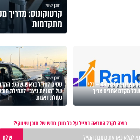
תוכן שיווקי
קרטוקונוס: מדריך מק
מתקדמות
תוכן שיווקי
בסט לינקס מציגה: RankUp – כלי
טסים לחו"ל בראש שקט: המדר
כל מקדם אתרים צריך
של "מוניות ניצב" לתחילת חופ
נטולת דאגות
רוצה לקבל התראה במייל על כל תוכן חדש של תוכן שיווקי?