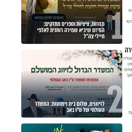
1
ם
דסי
מזוזות, ציציות וספרים מחזקים:
המיזם שיביא שמירה רוחנית לאלפי
חיילי צה"ל
רה
כולה
נו
וחים
וך
2
לזיווגים, שלום בית וישועות: המשדר
העולמי של ט"ו באב
יקת