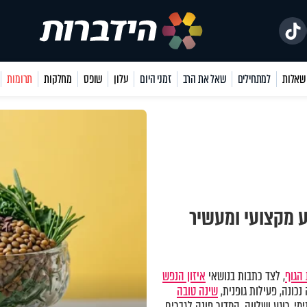
למתחילים
שאל את הרב
זמני היום
עלון
שופס
מחלקות
תרומות
ע מקצועי ומעשיר
הגוף
, לצד כתבות בנושאי
איזון הנפש
כונה, פעילות גופנית,
שינה טובה
מי, רוגע ושלווה. המדור פונה לגברים