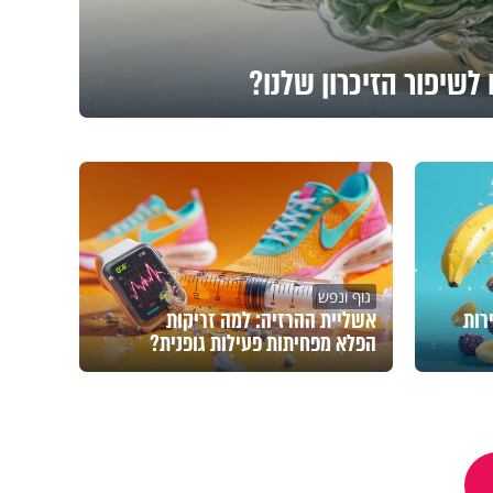
לשיפור הזיכרון שלנו?
גוף ונפש
רות
אשליית ההרזיה: למה זריקות
הפלא מפחיתות פעילות גופנית?