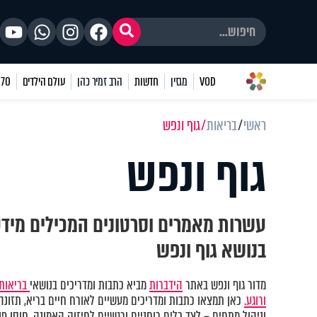
VOD
מגזין
חדשות
הרב זמיר כהן
עולם הילדים
70 שאלות
ראשי
בריאות
גוף ונפש
גוף ונפש
עשרות מאמרים וסרטונים המכילים מיד
בנושא גוף ונפש
מדור גוף ונפש באתר
הידברות
מביא כתבות ומדריכים בנושאי
בריאות 
ורוגע.
כאן תמצאו כתבות ומדריכים מעשיים לאורח חיים בריא, תזונה נ
וניהול מתחים – לצד כלים רוחניים ורגשיים לחיזוק האמונה, חוסן פני