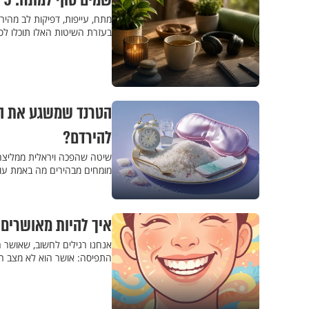
שמים סוף למתח: 5 דרכים שיעזרו לכם להרגיע את מערכת העצבים
מתח, עייפות, דפיקות לב מהי
בעזרת השיטות האלו תוכלו לסי
הטרנד שמשגע את הר
להירדם?
שיטה שהפכה ויראלית ממליצה
מומחים מבהירים מה באמת עו
איך להיות מאושרים באמת? 5 הרגלים מבוססי מדע 
אנחנו רגילים לחשוב, שאושר 
התפיסה: אושר הוא לא מצב רו