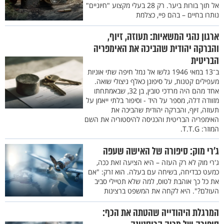
אל תוך בורות ביער. רק 28 בעלי מקצוע "חיוניים"
נותרו בחיים – בהם פיי, כצלמת
ארגון נהגי המשאיות: תעוזה, זיוף,
והברקה יהודית שהביכה את האימפריה
הבריטית
ב־13 במאי 1946 גלשו אל נמל חיפה שתי אוניות
מעפילים קטנות, על סיפונן כאלף ניצולי שואה.
אחד מהם היה מרדכי טובין, בן 32, שבאמתחתו
מזוודה דלה, מספר על היד - וסיפור בלתי ייאמן על
תעוזה, זיוף, והברקה יהודית שהביכה את
האימפריה הבריטית והכניסה להיסטוריה את השם
המוזר: T.T.G.
ג'רי מוק: סיפורה של האישה שעפה
ג'רי מוק לא רק העזה – היא הציעה זאת ככה,
כמעט כבדיחה, בשיחה עם בעלה. הוא זרק: "אם
את כל כך אוהבת לטוס, למה שלא תטיילי סביב
העולם?". היא לקחה את המשפט ברצינות
המרגלת היהודייה שהטתה את הכף: