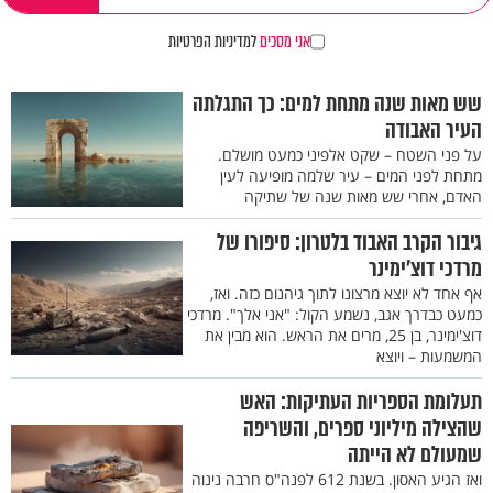
אני מסכים
למדיניות הפרטיות
שש מאות שנה מתחת למים: כך התגלתה
העיר האבודה
על פני השטח – שקט אלפיני כמעט מושלם.
מתחת לפני המים – עיר שלמה מופיעה לעין
האדם, אחרי שש מאות שנה של שתיקה
גיבור הקרב האבוד בלטרון: סיפורו של
מרדכי דוצ'ימינר
אף אחד לא יוצא מרצונו לתוך גיהנום כזה. ואז,
כמעט כבדרך אגב, נשמע הקול: "אני אלך". מרדכי
דוצ'ימינר, בן 25, מרים את הראש. הוא מבין את
המשמעות – ויוצא
תעלומת הספריות העתיקות: האש
שהצילה מיליוני ספרים, והשריפה
שמעולם לא הייתה
ואז הגיע האסון. בשנת 612 לפנה"ס חרבה נינוה