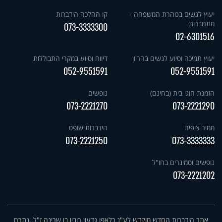
יעוץ לנשים בטהרת המשפחה -
קו ההלכה הידברות
מתחברות
073-3333300
02-6301516
יעוץ תמיכה וסיוע לנשים בהריון
דיווח וסיוע במקרי התבוללות
052-9551591
052-9551591
הזמנת חוגי בית (בחינם)
נופשים
073-2221270
073-2221290
ממיר צופיה
הידברות שופס
073-2221250
073-3333333
נופשים וסמינרים בחו"ל
073-2221202
אתר הידברות החדש מוקדש לע"נ כלאפו גדעון רובין בן שרינה ז"ל. נתרם