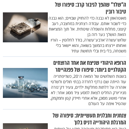
ה"שלד" שהפך לגיבור קרב: סיפורו של
טיבור רובין
מאוטהאוזן לא נבנה כדי להחזיק שבויים; הוא נבנה
כדי לשבור אותם. עבודה רצחנית במחצבה, רעב
קיצוני, מחלות והשפלה שיטתית. אל תוך המציאות
הזאת הושלך נער רזה בן
שלוש־עשרה־ארבע־עשרה, בודד לחלוטין – הוריו
ואחותו יירצחו בהמשך בשואה, והוא יישאר בלי
משפחה, בלי בית ובלי תחושת עתיד
הרופא היהודי שניצח את אחד הרוצחים
הקטלניים ביותר: סיפורו של פפנהיימר
בשנות השלושים של המאה ה־20, כשדיפתריה
עוד הייתה שם נרדף לחרדה בבתי חולים ולשלטי
אזהרה על דלתות מחלקות ילדים, צעיר דק־גזרה
מניו־יורק החליט לצאת למסע ציד מסוג אחר: לא
אחרי פושע מסוכן, אלא אחרי חיידק קטן וחמקמק,
שהטיל אימה על העולם
צנחנית וחבלנית תעשייתית: סיפורה של
המרגלת היהודייה דניס בלוך
בעוד היא מתוחקרת ומעבירה מידע על רשתות