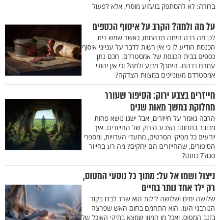
ברורה: לא להסתפק בזעזוע מוסרי, אלא לפעול
על מה ולמה? הקרב על איסוף הכספים
לכן מה רבה היתה תדהמתו, כאשר שמש בית
הכנסת הודיע לו כי אין רשות לדבר על ענייני איסוף
כספים בבית הכנסת של אמסטרדם. חכם נתן
עמרם נדהם. היתכן? מדוע ולמה? וכי אין יהודי
אמסטרדם מעוניינים במצוות הצדקה?
חייזרים בצבע ירוק: הסיפור שעורר
מחלוקת במשך מאות שנים
הרבה נאמר על חייזרים, אבל ישנו נושא פחות
מדובר בתחום: הצבע הירוק של החייזרים. איך
יודעים כל מפיקי הסרטים, מתעדי העדויות, ומספרי
הסיפורים, שהחייזרים הם ירוקים? מה רע בחייזר
סגול? כתום?
ניצול ושמו אל על: מתוך כל נוסעי המטוס,
רק ילד אחד נותר בחיים
שלושה ימים ושלושה לילות הוא שרד לבדו בקור
הנורבגי העז. הוא התחמם בחום האש שפרצה
בזנב המטוס, ואכל מן המזון שמצא בתיקי האוכל של