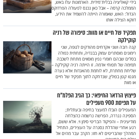
בידי קואליציה בבלית־מידית. הארמונות עלו באש,
הממלכה קרסה – אבל כאן נכנס לפעולה הפרדוקס
הגדול: האש, שאמורה הייתה להשמיד את הידע,
דווקא הצילה אותו
תפקיד של חיים או מוות: סיפורה של רניה
קוקילקה
קנה רובה ושני אקדחים מהודקים לגופה, שני
רימונים מוסתרים עמוק בבגדיה, ותחתית כפולה
בסלים שבהם חומרי נפץ מוסווים מתחת לשכבה
תמימה של תפוחי אדמה. זו הייתה רניה קוקילקה –
שליחת מחתרת, לא לוחמת מהאגדות אלא נערה
מגטו קטן בפולין, שנדחקה לתוך תפקיד של חיים
או מוות
פיצוץ הרדאר החיפאי: כך הגיב הפלמ"ח
על תפיסת 900 מעפילים
המעפילים הובלו למעצר בחיפה ובעתלית;
הספינה נגררה, הפרשה נרשמה כהצלחה
מודיעינית – והפיקוד הבריטי סימן וי. אלא ששם,
רגע אחרי שהדלת נסגרה על העצירים, התחיל
המהלך שהבריטים לא חזו: הקרב עבר מהים אל