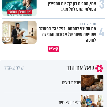
3
אחי, מחכים רק לך: יום התפילין
העולמי מגיע לתל אביב
תכני הידברות
4
מה הסיכוי להתחתן בגיל 37? הפעולה
שסיימה עשור של אכזבות והובילה
לחופה
קצרים
מדוע האמונה נמשלה למלח?
גם ׳הרע׳ זה הרחמים של בורא ע
שאל את הרב
יש לך שאלה?
שבירת ביצים
פלאפון לא כשר