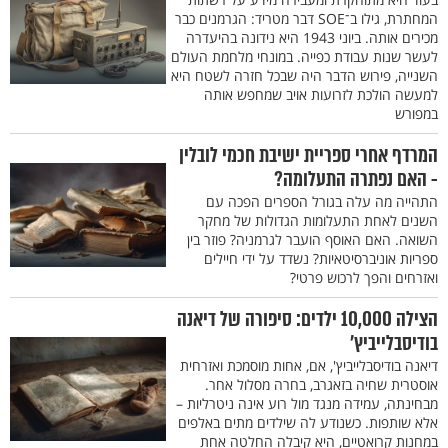
המחתרת, גילו ב־SOE דבר מטריד: הגרמנים כבר
מכירים אותה. ביוני 1943 היא נידונה בהיעדרה
לעשר שנות עבודת כפייה. במונחי מלחמת העולם
השנייה, פירוש הדבר היה שבכל חזרה לשטח היא
למעשה הולכת לזרועות אויב שמחפש אותה
במפורש
המרדף אחרי ספריית ישיבת חכמי לובלין
- האם נפתרה התעלומה?
התהייה מה עלה בגורל הספרים הפכה עם
השנים לאחת התעלומות הגדולות של מחקר
השואה. האם האוסף הועבר לגרמניה? פוזר בין
ספריות אוניברסיטאיות? נשדד על ידי חיילים
ואזרחים והפך לרכוש פרטי?
הצילה 10,000 ילדים: סיפורה של דיאנה
בודיסבלייביץ'
דיאנה בודיסבלייביץ', אם, אחות מוסמכת ואזרחית
אוסטרית שחיה בזאגרב, בחרה מסלול אחר.
מבחינתה, עמידה מנגד מול רוע אינה ניטרליות –
אלא שותפות. כשנודע לה שילדים מתים באלפים
במחנות קרואטיים, היא קיבלה החלטה אחת