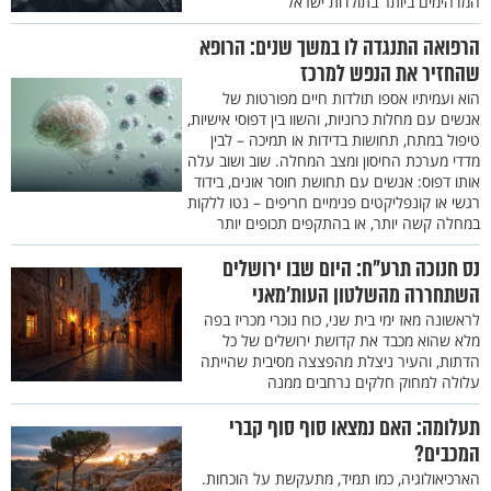
המדהימים ביותר בתולדות ישראל
הרפואה התנגדה לו במשך שנים: הרופא
שהחזיר את הנפש למרכז
הוא ועמיתיו אספו תולדות חיים מפורטות של
אנשים עם מחלות כרוניות, והשוו בין דפוסי אישיות,
טיפול במתח, תחושות בדידות או תמיכה – לבין
מדדי מערכת החיסון ומצב המחלה. שוב ושוב עלה
אותו דפוס: אנשים עם תחושת חוסר אונים, בידוד
רגשי או קונפליקטים פנימיים חריפים – נטו ללקות
במחלה קשה יותר, או בהתקפים תכופים יותר
נס חנוכה תרע"ח: היום שבו ירושלים
השתחררה מהשלטון העות’מאני
לראשונה מאז ימי בית שני, כוח נוכרי מכריז בפה
מלא שהוא מכבד את קדושת ירושלים של כל
הדתות, והעיר ניצלת מהפצצה מסיבית שהייתה
עלולה למחוק חלקים נרחבים ממנה
תעלומה: האם נמצאו סוף סוף קברי
המכבים?
הארכיאולוגיה, כמו תמיד, מתעקשת על הוכחות.