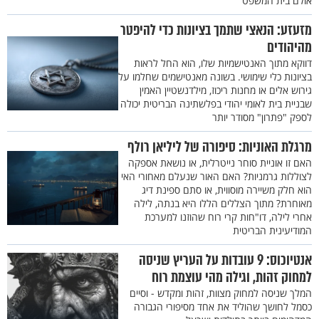
אולם בית המשפט
מזעזע: הנאצי שתמך בציונות כדי להיפטר
מהיהודים
דווקא מתוך האנטישמיות שלו, הוא החל לראות
בציונות כלי שימושי. בשונה מאנטישמים שחלמו על
גירוש אלים או מחנות ריכוז, מילדנשטיין האמין
שבניית בית לאומי יהודי בפלשתינה הבריטית יכולה
לספק "פתרון" מסודר יותר
מרגלת האוניות: סיפורה של ליליאן רולף
האם זו אוניית סוחר נייטרלית, או נושאת אספקה
לצוללות גרמניות? האם האור שנעלם מאחורי האי
הוא חלק משיירה מוסווית, או סתם ספינת דיג
מאוחרת? מתוך הצללים הללו היא בנתה, לילה
אחרי לילה, דו"חות קרי רוח שהוזנו למערכת
המודיעינית הבריטית
אנטיוכוס: 9 עובדות על העריץ שניסה
למחוק זהות, וגילה מהי עוצמת רוח
המלך שניסה למחוק מצוות, זהות ומקדש - וסיים
כסמל לחושך שהוליד את אחד מסיפורי הגבורה