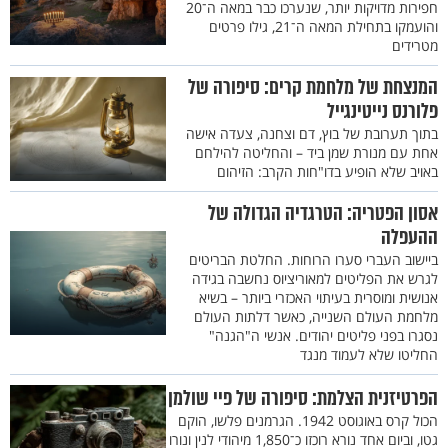
חפירות מדויקות יותר, שנערכו כבר במאה ה־20
והועמקו בתחילת המאה ה־21, גילו פרטים
מטרידים
המנצחת של מלחמת קרים: סיפורה של
פלורנס נייטינגייל
בתוך תערובת של בוץ, דם וצחנה, צעדה אישה
אחת עם מנורת שמן ביד – והחליטה להילחם
באויב שלא הופיע בדו"חות הקרב: הזיהום
אסון הפטריה: הטרגדיה הגדולה של
ההעפלה
ביישוב העברי סערו הרוחות. החלטת הבריטים
לגרש את הפליטים למאוריציוס נחשבה בגידה
אנושית ומוסרית בעיתוי האכזרי ביותר – בשיא
מלחמת העולם השנייה, כאשר דלתות העולם
נסגרו בפני פליטים יהודים. אנשי ה"הגנה"
החליטו שלא לעמוד מנגד
הפרטיזנית הצלמת: סיפורה של פיי שולמן
הכול קרס באוגוסט 1942. הגרמנים פלשו, הוקם
גטו, וביום אחד נורא רוכזו כ־1,850 מיהודי לנין ונורו