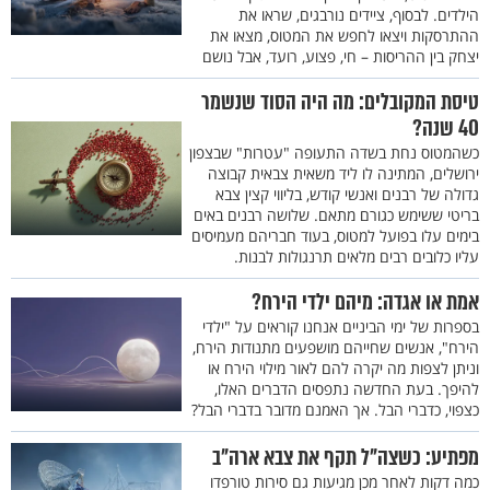
הילדים. לבסוף, ציידים נורבגים, שראו את
ההתרסקות ויצאו לחפש את המטוס, מצאו את
יצחק בין ההריסות – חי, פצוע, רועד, אבל נושם
טיסת המקובלים: מה היה הסוד שנשמר
40 שנה?
כשהמטוס נחת בשדה התעופה "עטרות" שבצפון
ירושלים, המתינה לו ליד משאית צבאית קבוצה
גדולה של רבנים ואנשי קודש, בליווי קצין צבא
בריטי ששימש כגורם מתאם. שלושה רבנים באים
בימים עלו בפועל למטוס, בעוד חבריהם מעמיסים
עליו כלובים רבים מלאים תרנגולות לבנות.
אמת או אגדה: מיהם ילדי הירח?
בספרות של ימי הביניים אנחנו קוראים על "ילדי
הירח", אנשים שחייהם מושפעים מתנודות הירח,
וניתן לצפות מה יקרה להם לאור מילוי הירח או
להיפך. בעת החדשה נתפסים הדברים האלו,
כצפוי, כדברי הבל. אך האמנם מדובר בדברי הבל?
מפתיע: כשצה"ל תקף את צבא ארה"ב
כמה דקות לאחר מכן מגיעות גם סירות טורפדו