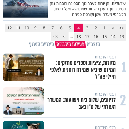
ישראליות. הן יורות לעבר גוף הספינה ומסבות נזק
נוסף. בתוך הענן השחור שמתנשא מעל המים,
הליברטי מעלה עשן וקורסת פנימה
12
11
10
9
8
7
6
5
4
3
2
1
<
<<
>>
>
...
18
17
16
15
14
13
הנצפים
פעילות הידברות
תוכניות הערוץ
תכני הידברות
1
מזוזות, ציציות וספרים מחזקים:
המיזם שיביא שמירה רוחנית לאלפי
חיילי צה"ל
2
תכני הידברות
לזיווגים, שלום בית וישועות: המשדר
העולמי של ט"ו באב
תכני הידברות