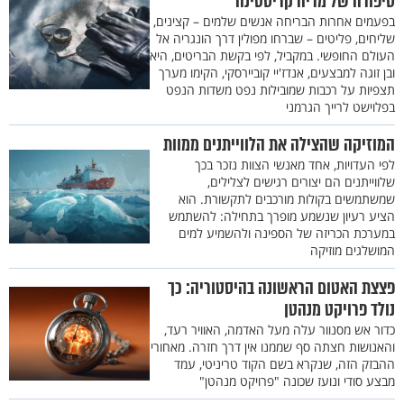
סיפורה של מריה קריסטינה
בפעמים אחרות הבריחה אנשים שלמים – קצינים,
שליחים, פליטים – שברחו מפולין דרך הונגריה אל
העולם החופשי. במקביל, לפי בקשת הבריטים, היא
ובן זוגה למבצעים, אנדז'יי קוביירסקי, הקימו מערך
תצפיות על רכבות שמובילות נפט משדות הנפט
בפלוישט לרייך הגרמני
המוזיקה שהצילה את הלווייתנים ממוות
לפי העדויות, אחד מאנשי הצוות נזכר בכך
שלווייתנים הם יצורים רגישים לצלילים,
שמשתמשים בקולות מורכבים לתקשורת. הוא
הציע רעיון שנשמע מופרך בתחילה: להשתמש
במערכת הכריזה של הספינה ולהשמיע למים
המושלגים מוזיקה
פצצת האטום הראשונה בהיסטוריה: כך
נולד פרויקט מנהטן
כדור אש מסנוור עלה מעל האדמה, האוויר רעד,
והאנושות חצתה סף שממנו אין דרך חזרה. מאחורי
ההבזק הזה, שנקרא בשם הקוד טריניטי, עמד
מבצע סודי ונועז שכונה "פרויקט מנהטן"