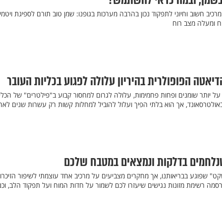
בשמן, ובמה כדאי להשתמש?
מרכיב חשוב וחיוני לתפקוד נכון בהרבה מערכות בגופנו: שמן טוב תורם לספיגת ויטמי
וח ומעלה מצב רוח
יאטה הפופולרית בהיריון עלולה לפגוע בכליות העובר
ל יותר שומנים ופחות פחמימות, עלולה לגרום למחסור קבוע ב"פילטרים" של הכלי
באולטרסאונד, אך הוא בלתי הפיך ועלול להוביל למחלות קשות רק עשרות שנים לאח
קט" שפוגע בבריאותנו, אך מחקרים מצביעים על מרכיב אחד עוצמתי לשיפור הזיכרון
פרסמה רשימת מזונות נגישים שיעזרו לכם לשמור על חדות המוח ועל תפקוד הלב, וכ