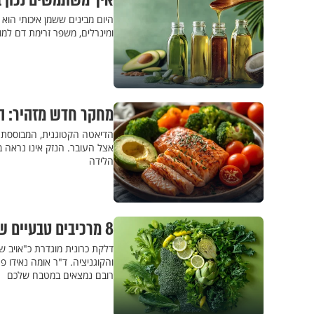
איך משתמשים נכון 
היום מבינים ששמן איכותי הוא 
ומינרלים, משפר זרימת דם למ
מחקר חדש מזהיר: הד
הדיאטה הקטוגנית, המבוססת ע
אצל העובר. הנזק אינו נראה 
הלידה
8 מרכיבים טבעיים שנלחמים בדלקות ונמצאים במטבח שלכם
דלקת כרונית מוגדרת כ"אויב ש
והקוגניציה. ד"ר אומה נאידו 
רובם נמצאים במטבח שלכם