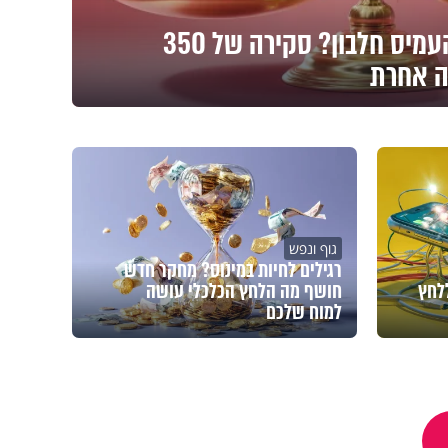
ברשתות ממליצים להעמיס חלבון? סקירה של 350
ה אחרת
גוף ונפש
רגילים לחיות במינוס? מחקר חדש
לחץ
חושף מה הלחץ הכלכלי עושה
למוח שלכם