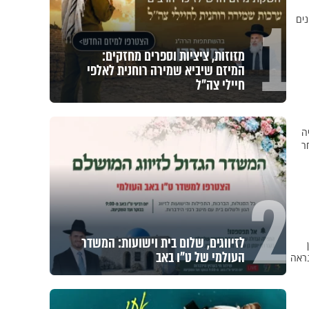
1
נים
מזוזות, ציציות וספרים מחזקים:
המיזם שיביא שמירה רוחנית לאלפי
חיילי צה"ל
ה
ר
2
לזיווגים, שלום בית וישועות: המשדר
העולמי של ט"ו באב
נראה