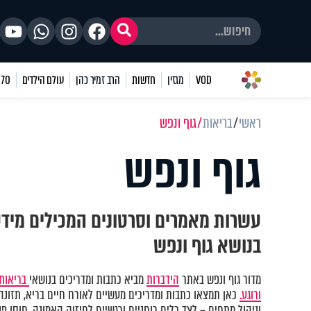
VOD
מגזין
חדשות
הרב זמיר כהן
עולם הילדים
70 שאלות
ראשי
בריאות
גוף ונפש
גוף ונפש
עשרות מאמרים וסרטונים המכילים מיד
בנושא גוף ונפש
מדור גוף ונפש באתר
הידברות
מביא כתבות ומדריכים בנושאי
בריאות 
ורוגע.
כאן תמצאו כתבות ומדריכים מעשיים לאורח חיים בריא, תזונה נ
וניהול מתחים – לצד כלים רוחניים ורגשיים לחיזוק האמונה, חוסן פני