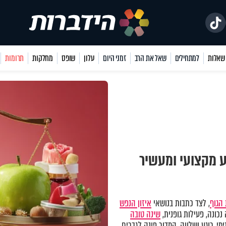
למתחילים
שאל את הרב
זמני היום
עלון
שופס
מחלקות
תרומות
ע מקצועי ומעשיר
הגוף
, לצד כתבות בנושאי
איזון הנפש
כונה, פעילות גופנית,
שינה טובה
מי, רוגע ושלווה. המדור פונה לגברים