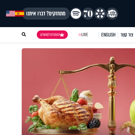
מתחזקים? דברו איתנו
צור קשר
ENGLISH
LIVE
הצטרפו למועדון