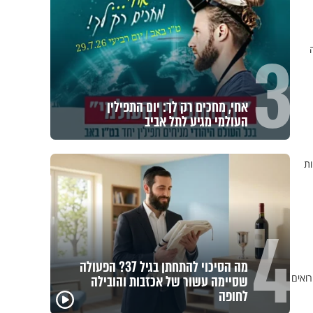
3
אחי, מחכים רק לך: יום התפילין
העולמי מגיע לתל אביב
ות
4
מה הסיכוי להתחתן בגיל 37? הפעולה
רואים
שסיימה עשור של אכזבות והובילה
לחופה
במבט לאחור - האם
איך ייתכן שיש אנשים
איך 