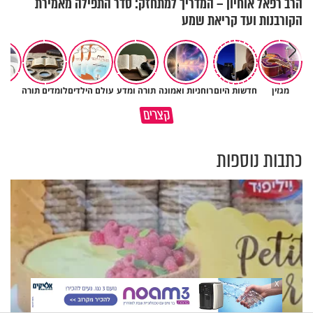
הרב רפאל אוחיון – המדריך למתחזק: סדר התפילה מאמירת
הקורבנות ועד קריאת שמע
מגזין
חדשות היום
רוחניות ואמונה
תורה ומדע
עולם הילדים
לומדים תורה
יהד
פותחים פתח קטן - ומקבלים עול
קצרים
תשתמש באהבה של השם לטובתך
עצום
כתבות נוספות
X