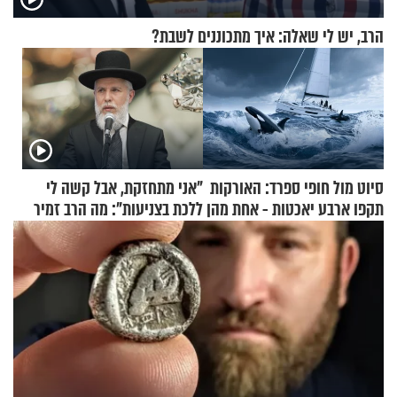
הרב, יש לי שאלה: איך מתכוננים לשבת?
סיוט מול חופי ספרד: האורקות
"אני מתחזקת, אבל קשה לי
תקפו ארבע יאכטות - אחת מהן
ללכת בצניעות": מה הרב זמיר
טבעה
כהן המליץ לה לעשות?