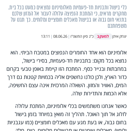
כלי בישול ותבניות חד-פעמיות מאלומיניום נמצאים כמעט בכל בית.
מחקרים מראים, כי המתכת הנפוצה עלולה לעבור אל המזון שלכם
בתנאי חום גבוה או בבישול מאכלים חומציים ומלוחים. כך תגנו על
משפחתכם
למעקב
יצחק איתן
כ"ג סיון התשפ"ו
|
08.06.26
|
13:11
אלומיניום הוא אחד החומרים הנפוצים במטבח הביתי. הוא
נמצא בכל מקום: בתבניות חד-פעמיות, בסירי בישול,
במחבתות ובנייר כסף. המתכת הזו קיימת באופן טבעי בקרום
כדור הארץ, ולכן כולנו נחשפים אליה בכמויות קטנות גם דרך
המים, האוויר והמזון. השאלה המרכזית אינה עצם החשיפה,
אלא הכמות והתדירות שלה.
כאשר אנחנו משתמשים בכלי אלומיניום, המתכת עלולה
לזלוג אל תוך האוכל. תהליך זה מואץ במיוחד בזמן בישול
בחום גבוה, או בעת מגע עם מאכלים חומציים (כמו עגבניות
ולימון), מאכלים שומניים או תבשילים מלוחים. כיום, חלק