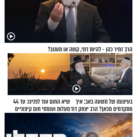
הרב זמיר כהן - להיות דתי, קשה או תענוג?
בעיצומו של תשעה באב: איך
שיא החום עוד לפנינו: עד 44
מתקדמים מכאן? הרב יצחק דוד
מעלות ועומסי חום קיצוניים
גרוסמן בשיחה מיוחדת