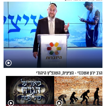
בבוקר בהנחת תפילין"
הרב ירון אשכנזי - הציצית, השכפ"ץ היהודי