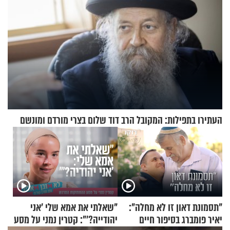
העתירו בתפילות: המקובל הרב דוד שלום בצרי מורדם ומונשם
"תסמונת דאון זו לא מחלה":
"שאלתי את אמא שלי 'אני
יאיר פומברג בסיפור חיים
יהודייה?'": קטרין נמני על מסע