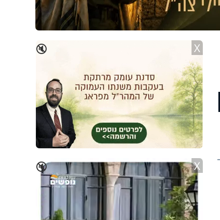
X
🔇
ם
X
🔇