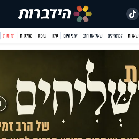
למתחילים
שאל את הרב
זמני היום
עלון
שופס
מחלקות
תרומות