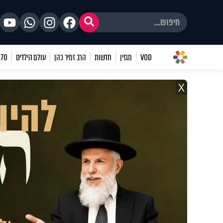
VOD
מגזין
חדשות
הרב זמיר כהן
עולם הילדים
70 שאלות
X