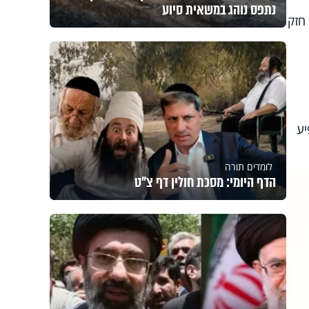
נתפס נוהג במשאית סיוע
חזק
יע
לומדים תורה
הדף היומי: מסכת חולין דף צ"ט