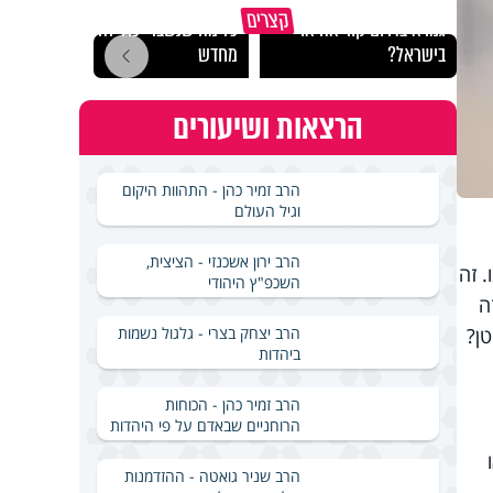
באיזה ארץ לומדים יותר
קצרים
גמרא בדרום קוריאה או
כל מה שנשבר יכול להיבנות
האם מ
בישראל?
מחדש
בשבת
הרצאות ושיעורים
הרב זמיר כהן - התהוות היקום
וגיל העולם
הרב ירון אשכנזי - הציצית,
 זה
השכפ"ץ היהודי
ה
הרב יצחק בצרי - גלגול נשמות
טן?
ביהדות
הרב זמיר כהן - הכוחות
הרוחניים שבאדם על פי היהדות
הרב שניר גואטה - ההזדמנות