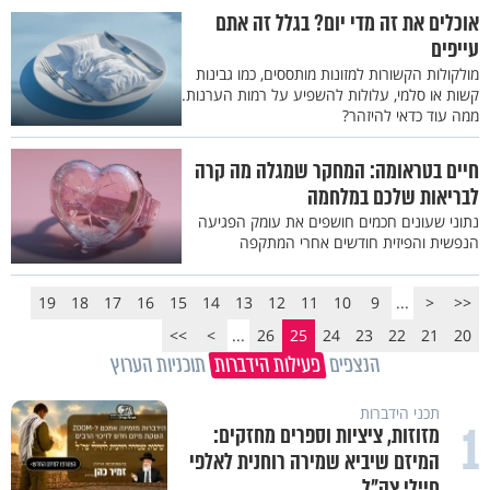
אוכלים את זה מדי יום? בגלל זה אתם
עייפים
מולקולות הקשורות למזונות מותססים, כמו גבינות
קשות או סלמי, עלולות להשפיע על רמות הערנות.
ממה עוד כדאי להיזהר?
חיים בטראומה: המחקר שמגלה מה קרה
לבריאות שלכם במלחמה
נתוני שעונים חכמים חושפים את עומק הפגיעה
הנפשית והפיזית חודשים אחרי המתקפה
19
18
17
16
15
14
13
12
11
10
9
...
<
<<
>>
>
...
26
25
24
23
22
21
20
הנצפים
פעילות הידברות
תוכניות הערוץ
תכני הידברות
1
מזוזות, ציציות וספרים מחזקים:
המיזם שיביא שמירה רוחנית לאלפי
חיילי צה"ל