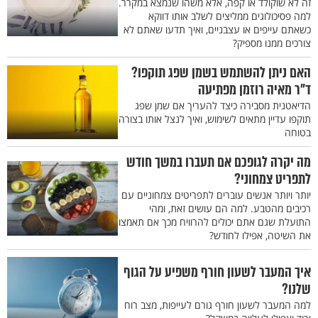
זה לא שוקולד או קפה, אלא משהו שנמצא במקרר.
למה פסיכולוגים ממליצים לשלב אותו דווקא
כשאתם עייפים או עצבניים, ואיך תדעו שאתם לא
צורכים ממנו מספיק?
האם ניתן להשתמש בשמן שפג תוקפו?
ד"ר מאיה רוזמן מפתיעה
הדיאטנית מסבירה כיצד להעריך אם שמן שפג
תוקפו עדיין מתאים לשימוש, ואיך לנצל אותו בצורה
בטוחה
מה יקרה לגופכם אם תעברו במשך חודש
לתפריט צמחוני?
יותר ויותר אנשים עוברים לתפריטים צמחוניים עם
רכיבים מהטבע. למה הם עושים זאת, ומהי
התועלת שגם אתם יכולים להרוויח מכך אם תאמצו
את השיטה, אפילו לחודש?
איך המעבר לשעון חורף משפיע על הגוף
שלנו?
למה המעבר לשעון חורף גורם לעייפות, מצב רוח