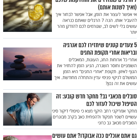
(ואיך לשנות אותם)
אי אפשר לעצור את הזמן, אבל אפשר לבחור איך
להעביר אותו. הנה 7 הרגלים שאתם כנראה
עושים בלי לשים לב, שגורמים לכם להזדקן מהר
יותר
5 צעדים קטנים שיחזירו לכם אנרגיה
ובריאות אחרי תקופת החגים
אחרי כל ארוחות החג, העוגות, המאכלים
השומניים וחוסר השגרה, הגיע הזמן להחזיר את
הגוף לאיזון. תקופת “אחרי החגים” היא הזמן
המושלם לניקוי פנימי עדין והתחלה מחודשת. איך
עושים את זה נכון?
סובלים מכאבי גב? מחקר חדש קובע: זה
הטיפול שיכול לעזור לכם
מחקר אמריקני רחב היקף מצא כי טיפולי דיקור סיני
עשויים לשפר תפקוד ולהפחית כאב בקרב מבוגרים
הסובלים מכאב גב כרוני
גם אתם אוכלים ככה אבוקדו? אתם עושים