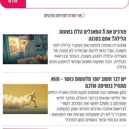
אני מסכים
למדיניות הפרטיות
צורכים את 5 המאכלים הללו בשעות
הלילה? אתם בסכנה
אמנם זה מפתה לפתוח את המקרר בלילה לפני
השינה, אבל כדאי לדעת שבחירה לא נכונה של
מאכלים עלולה לפגוע בשינה, בעיכול ובבריאות
הכללית. הנה חמישה מזונות שכדאי להימנע מהם
בלילה
יש דבר חשוב יותר מלעשות כושר - והוא
מתחיל בנשימה שלכם
בזמן שאימוני כוח תופסים מקום מרכזי באורח החיים
של מיליוני אנשים ברחבי העולם, מחקר חדש
שפורסם ב-CNN חושף את המרכיב הסודי
לבריאות איתנה שרבים הזניחו: אופן הנשימה.
מתברר כי לא רק משקולות קובעות את התוצאות -
אלא גם מתי וכיצד נושמים בזמן התרגיל