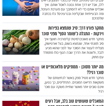
ענבים הם טעימים, עשירים בנוגדי חמצון ובריאים
ללב, אבל יש דרך אחת נכונה לאכול אותם. איך
אוכלים אותם כדי לא להסתבך עם מערכת העיכול,
ומה הבעייתיות שבקליפה ובגרעינים? גלו בכתבה
שלפניכם
מחקר פורץ דרך: סיב שנמצא בפירות
וירקות - התגלה כ'שומר הסף' מפני סוכר
מחקר חדש מאוניברסיטת קליפורניה חושף איך
סיב תזונתי אחד, שנמצא בשום, בצל וארטישוק,
מצליח לעצור את הסוכר עוד לפני שהוא מגיע
לכבד, ולשנות את הדרך שבה הגוף כולו מתמודד
עם מתוק
מה יותר מסוכן - ממתיקים מלאכותיים או
סוכר רגיל?
מחקר חדש מטיל ספק באשר לנחיצותם של
משקאות הדיאט המוגזים. התחליפים, כך נטען,
אינם טובים יותר מאשר שתיית משקה עם סוכר
רגיל
המאכלים שעושים טוב בלב, אבל רעים