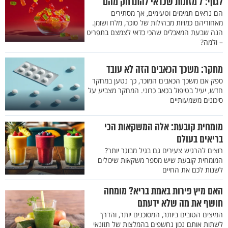
לגוף: 7 מזונות שכדאי להתרחק מהם
הם נראים תמימים וטעימים, אך מסתירים
מאחוריהם כמויות מבהילות של סוכר, מלח ושומן.
הנה שבעת המאכלים שהכי כדאי לצמצם בתפריט
– ולמה?
מחקר: משכך הכאבים הזה לא עובד
ספק אם משכך הכאבים המוכר, כך נטען במחקר
חדש, יעיל בטיפול בכאב כרוני. המחקר מצביע על
סיכונים משמעותיים
מומחית קובעת: אלה המשקאות הכי
בריאים בעולם
רוצים להרגיש צעירים גם בגיל מבוגר יותר?
המומחית קובעת שיש מספר משקאות שיכולים
לשנות לכם את החיים
האם מיץ פירות באמת בריא? מומחה
חושף את מה שלא ידעתם
המיצים הטובים ביותר, המסוכנים יותר, והדרך
לשתות אותם נכון נחשפים בהמלצות של תזונאי