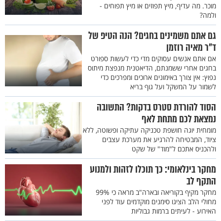
מוכר. מה עדיף, מיץ תפוזים או מיץ תפוחים -
ולמה?
גם אתם משמינים בחגים? הנה הטיפ של
ד"ר מאיה רוזמן
אם אתם אנשים עסוקים מדי כדי לעשות ספורט
בחגים אחרי ששמנתם, הדיאטנית מנפצת מיתוס
נפוץ: אין צורך באימונים ארוכים ומפרכים כדי
לשמור על המשקל ועל גוף בריא
הסוד להורדת סטרס בדקות? התשובה
נמצאת לכם מתחת לאף
מומחית יוגה חושפת טכניקה עתיקה ופשוטה, ללא
ציוד, המבטיחה להרגיע את מערכת עצבים
ולהכניס אתכם ל"מוד" של שקט
מחקר בינלאומי: כך תוכלו לזהות ולמנוע
התקף לב
מחקר מקיף בקוריאה ובארה"ב מראה כי 99%
מחולי הלב הציגו סימנים מוקדמים עוד לפני
האירוע - לעיתים ברמות גבוליות