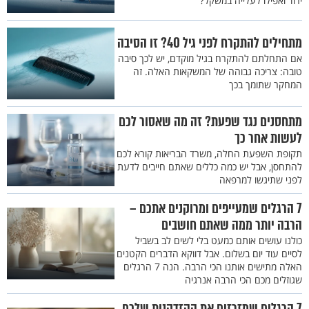
ירוד ואפילו לעלייה במשקל?
מתחילים להתקרח לפני גיל 40? זו הסיבה
אם התחלתם להתקרח בגיל מוקדם, יש לכך סיבה
טובה: צריכה גבוהה של המשקאות האלה. זה
המחקר שתומך בכך
מתחסנים נגד שפעת? זה מה שאסור לכם
לעשות אחר כך
תקופת השפעת החלה, משרד הבריאות קורא לכם
להתחסן, אבל יש כמה כללים שאתם חייבים לדעת
לפני שתיגשו למרפאה
7 הרגלים שמעייפים ומרוקנים אתכם –
הרבה יותר ממה שאתם חושבים
כולנו עושים אותם כמעט בלי לשים לב בשביל
לסיים עוד יום בשלום. אבל דווקא הדברים הקטנים
האלה מתישים אותנו הכי הרבה. הנה 7 הרגלים
שגוזלים מכם הכי הרבה אנרגיה
7 הרגלים שמזרזים את ההזדקנות שלכם