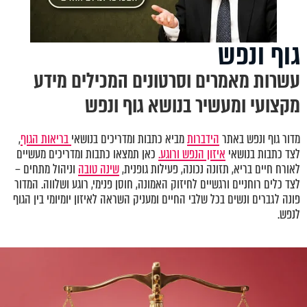
גוף ונפש
עשרות מאמרים וסרטונים המכילים מידע
מקצועי ומעשיר בנושא גוף ונפש
מדור גוף ונפש באתר
הידברות
מביא כתבות ומדריכים בנושאי
בריאות הגוף
,
לצד כתבות בנושאי
איזון הנפש ורוגע.
כאן תמצאו כתבות ומדריכים מעשיים
לאורח חיים בריא, תזונה נכונה, פעילות גופנית,
שינה טובה
וניהול מתחים –
לצד כלים רוחניים ורגשיים לחיזוק האמונה, חוסן פנימי, רוגע ושלווה. המדור
פונה לגברים ונשים בכל שלבי החיים ומעניק השראה לאיזון יומיומי בין הגוף
לנפש.