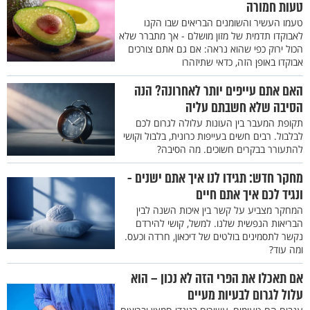
טעות חמורה
טעמו העשיר והשומנים הבריאים שבו הקנו
לאבוקדו תדמית של מזון מושלם - אך מתברר שלא
הכול ירוק כפי שהוא נראה: אם גם אתם צורכים
אבוקדו באופן הזה, כדאי שתיזהרו
האם אתם עייפים יותר לאחרונה? הנה
הסיבה שלא חשבתם עליה
תקופת המעבר בין העונות עלולה לגרום לכם
לבלבול. רבים חשים בעייפות כרונית, בלבול וקושי
להתעורר בבקרים חשוכים. מה הסיבה?
מחקר חדש: תגידו לנו איך אתם ישנים -
ונגיד לכם איך אתם חיים
המחקר מצביע על קשר בין איכות השנה לבין
הבריאות הנפשית שלנו. למשל, קושי להירדם
נקשר לתסמינים בולטים של דיכאון, חרדה וכעס.
ומה עוד?
אם תאכלו את הפרי הזה לא נכון – הוא
עלול לגרום לבעיות מעיים