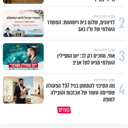
2
תכני הידברות
לזיווגים, שלום בית וישועות: המשדר
העולמי של ט"ו באב
3
תכני הידברות
אחי, מחכים רק לך: יום התפילין
העולמי מגיע לתל אביב
תכני הידברות
4
מה הסיכוי להתחתן בגיל 37? הפעולה
שסיימה עשור של אכזבות והובילה
פגיעה עצמית וחרדות – איך מכיל
לחופה
כל קושי שחווית היה ניסיון לרומם
את זה? זוגיות במבחן, הפעם עם
קצרים
אותך
יהודית ואלתר כהן