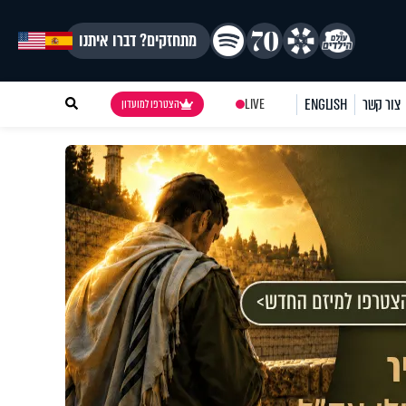
מתחזקים? דברו איתנו
צור קשר
ENGLISH
LIVE
הצטרפו למועדון