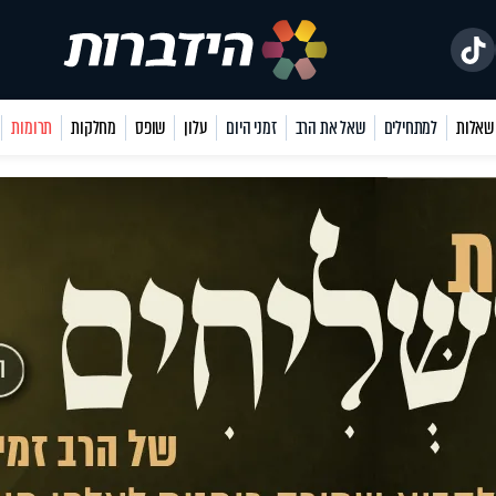
למתחילים
שאל את הרב
זמני היום
עלון
שופס
מחלקות
תרומות