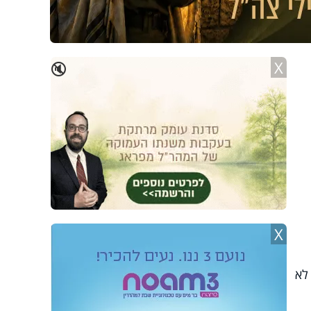
X
🔇
X
לא