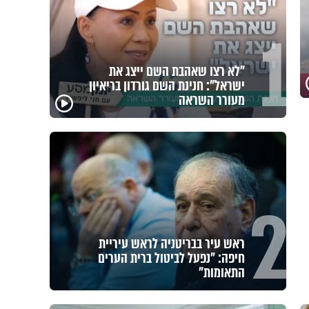
1
לזיווגים, שלום בית וישועות: המשדר
העולמי של ט"ו באב
2
אחי, מחכים רק לך: יום התפילין
העולמי מגיע לתל אביב