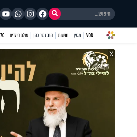
VOD
מגזין
חדשות
הרב זמיר כהן
עולם הילדים
70 שאלות
X