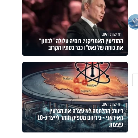
חדשות היום
המודיעין האמריקני: רוסיה עלולה "לבחון"
את כוחה של נאט"ו כבר בסתיו הקרוב
חדשות היום
דיווח: המלחמה לא עצרה את הגרעין
האיראני - בידיהם מספיק חומר לייצר כ-10
פצצות