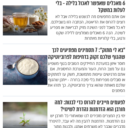
6 מאכלים שאפשר לאכול בלילה - בלי
לעלות במשקל
אם אתם מחפשים מה לנשנש בלילה אבל לא
רוצים להרוס את הדיאטה, הכתבה הזו בשבילכם.
לא כל מאכל לפני השינה מזיק לבריאות או מפריע
לשינה. הנה 6 מאכלים מומלצים ללילה שקט
ורגוע, בלי קלוריות מיותרות
"בא לי מתוק": 7 תסמינים מפתיעים לכך
שהגוף שלכם זקוק בדחיפות לפרוביוטיקה
חוסר איזון במערכת החיידקים הטובים בגוף משפיע
גם על מצב הרוח, העור והמערכת החיסונית. אם
אתם מרגישים עייפות מתמשכת, חשק עז למתוקים
או סובלים מפריחות בלי סיבה ברורה - ייתכן שהגוף
שלכם מאותת שהוא צריך פרוביוטיקה. כך תזהו את
הסימנים
לפעמים חייבים להרוס כדי לבנות: למה
חורבן הוא הזדמנות נהדרת לשינוי?
ימי בין המצרים מזכירים לנו שמאחורי כל חורבן יש
גם הזדמנות. הזדמנות להבין מה לא עבד, להיפרד
מדברים שכבר לא משרתים אותנו, ולבנות מתוך