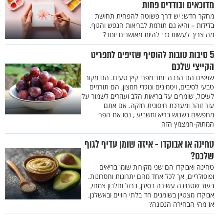
מדוכאים ובודדים פחות
מחקר חדש: יש דרך פשוטה להפחית תחושת
בדידות – והיא גם תורמת לבריאות הנפש והגוף.
מה צריך לעשות כדי להיות מאושרים יותר?
5 סיבות טובות להוסיף שזיפים לתפריט
הקייצי שלכם
שזיפים הם הרבה יותר מפרי קיץ טעים. הם מקור
טבעי לסיבים, ויטמינים ונוגדי חמצון, הם תורמים
לעיכול, שומרים על בריאות הלב ועוזרים לשמור על
עור זוהר ומערכת חיסונית חזקה. אם אתם
מחפשים נשנוש בריא ומשביע , נסו את הפרי
המתוק-חמצמץ הזה
טחינה או אבוקדו - איזה שומן עדיף לגוף
שלכם?
טחינה ואבוקדו הם שני מקורות שומן בריאים
ופופולריים, אך לכל אחד מהם יתרונות וחסרונות.
בעוד שטחינה עשירה בסידן, ברזל וחלבון צמחי,
אבוקדו מצטיין בשומנים חד בלתי רוויים ובאשלגן.
אז מהי הבחירה הנכונה?