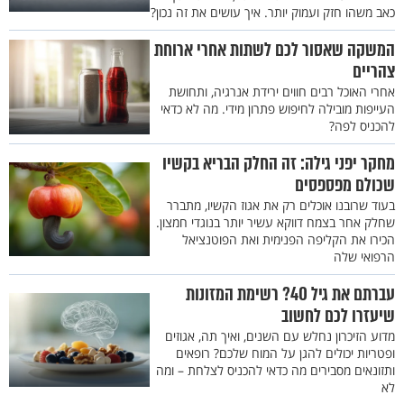
כאב משהו חזק ועמוק יותר. איך עושים את זה נכון?
המשקה שאסור לכם לשתות אחרי ארוחת
צהריים
אחרי האוכל רבים חווים ירידת אנרגיה, ותחושת
העייפות מובילה לחיפוש פתרון מידי. מה לא כדאי
להכניס לפה?
מחקר יפני גילה: זה החלק הבריא בקשיו
שכולם מפספסים
בעוד שרובנו אוכלים רק את אגוז הקשיו, מתברר
שחלק אחר בצמח דווקא עשיר יותר בנוגדי חמצון.
הכירו את הקליפה הפנימית ואת הפוטנציאל
הרפואי שלה
עברתם את גיל 40? רשימת המזונות
שיעזרו לכם לחשוב
מדוע הזיכרון נחלש עם השנים, ואיך תה, אגוזים
ופטריות יכולים להגן על המוח שלכם? רופאים
ותזונאים מסבירים מה כדאי להכניס לצלחת – ומה
לא