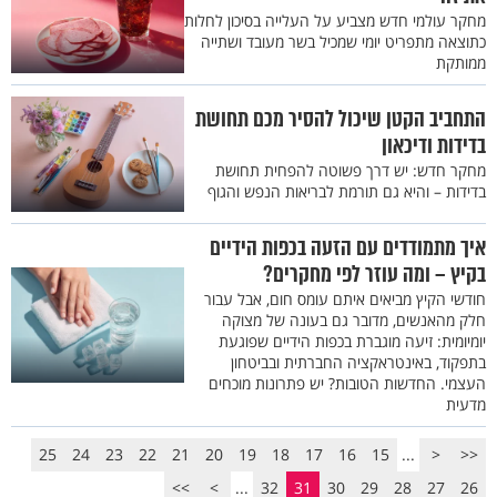
מחקר עולמי חדש מצביע על העלייה בסיכון לחלות
כתוצאה מתפריט יומי שמכיל בשר מעובד ושתייה
ממותקת
התחביב הקטן שיכול להסיר מכם תחושת
בדידות ודיכאון
מחקר חדש: יש דרך פשוטה להפחית תחושת
בדידות – והיא גם תורמת לבריאות הנפש והגוף
איך מתמודדים עם הזעה בכפות הידיים
בקיץ – ומה עוזר לפי מחקרים?
חודשי הקיץ מביאים איתם עומס חום, אבל עבור
חלק מהאנשים, מדובר גם בעונה של מצוקה
יומיומית: זיעה מוגברת בכפות הידיים שפוגעת
בתפקוד, באינטראקציה החברתית ובביטחון
העצמי. החדשות הטובות? יש פתרונות מוכחים
מדעית
25
24
23
22
21
20
19
18
17
16
15
...
<
<<
>>
>
...
32
31
30
29
28
27
26