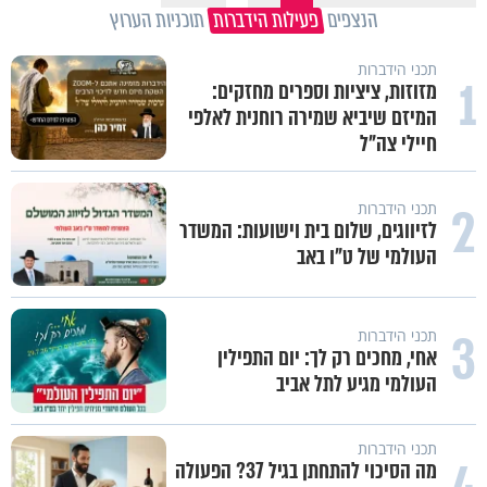
הנצפים
פעילות הידברות
תוכניות הערוץ
תכני הידברות
1
מזוזות, ציציות וספרים מחזקים:
המיזם שיביא שמירה רוחנית לאלפי
חיילי צה"ל
2
תכני הידברות
לזיווגים, שלום בית וישועות: המשדר
העולמי של ט"ו באב
3
תכני הידברות
אחי, מחכים רק לך: יום התפילין
העולמי מגיע לתל אביב
תכני הידברות
מה הסיכוי להתחתן בגיל 37? הפעולה