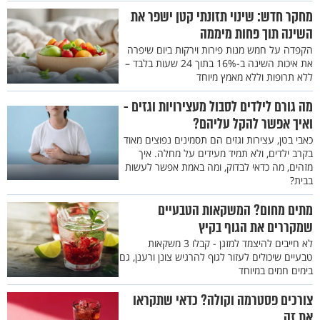
מחקר חדש: שינוי תזונתי קטן ישפר את
השינה תוך פחות מיממה
הקפדה על חמש מנות פירות וירקות ביום שיפרה
את איכות השינה ב-16% בתוך 24 שעות בלבד –
ללא תרופות וללא מאמץ מיוחד
מה גורם לילדים לסבול מעצירויות וגזים -
ואיך אפשר להקל עליהם?
כאבי בטן, עצירות וגזים הם תסמינים נפוצים מאוד
בקרב ילדים, ולא תמיד מעידים על מחלה. איך
מזהים, מה כדאי לבדוק, ומה באמת אפשר לעשות
בבית?
מתים מחום? המשקאות הטבעיים
שמקררים את הגוף בקיץ
לא חייבים להיצמד למזגן - קבלו 3 משקאות
טבעיים שיכולים לעזור לגוף להרגיש צונן ורענן, גם
בימים חמים במיוחד
צורכים פסטרמה וקולה? כדאי שתקראו
את זה