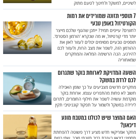
לשיניים, למשקל ולחינוך לטעם מתוק
7 תוספי תזונה שמורידים את רמות
הקורטיזול באופן טבעי
לחוצים? עייפים תמיד? ייתכן שהגוף שלכם מייצר
יותר מדי קורטיזול, או מה שנקרא 'הורמון הסטרס'.
תוספים טבעיים מסוימים יכולים לעזור לאזן את
ההורמון הזה, לשפר את מצב הרוח, ולעזור לכם
להירגע. הנה הרשימה המלאה והמחקרים
שמאחוריה
השעה המדויקת לארוחת בוקר שתגרום
לכם לרדת במשקל
מחקרים חדשים מצביעים על כך שזמן האכילה
חשוב לא פחות מהתפריט עצמו. ארוחת בוקר
מוקדמת עשויה לשפר את חילוף החומרים, לתרום
לירידה במשקל ולשמור על תפקוד קוגניטיבי תקין
האם המוצר שיש לכולנו במטבח מונע
דיכאון?
מחקר אמריקאי חדש מציע דרך פשוטה להפחתת
תסמיני דיכאון בעזרת רכיב תזונתי מוכר. שתי כפות