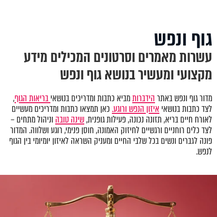
גוף ונפש
עשרות מאמרים וסרטונים המכילים מידע
מקצועי ומעשיר בנושא גוף ונפש
מדור גוף ונפש באתר
הידברות
מביא כתבות ומדריכים בנושאי
בריאות הגוף
,
לצד כתבות בנושאי
איזון הנפש ורוגע.
כאן תמצאו כתבות ומדריכים מעשיים
לאורח חיים בריא, תזונה נכונה, פעילות גופנית,
שינה טובה
וניהול מתחים –
לצד כלים רוחניים ורגשיים לחיזוק האמונה, חוסן פנימי, רוגע ושלווה. המדור
פונה לגברים ונשים בכל שלבי החיים ומעניק השראה לאיזון יומיומי בין הגוף
לנפש.