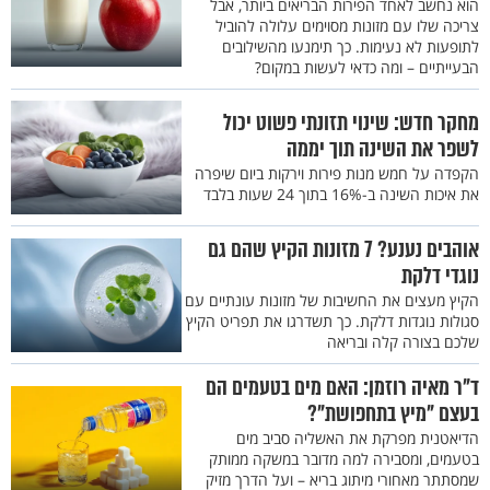
הוא נחשב לאחד הפירות הבריאים ביותר, אבל
צריכה שלו עם מזונות מסוימים עלולה להוביל
לתופעות לא נעימות. כך תימנעו מהשילובים
הבעייתיים – ומה כדאי לעשות במקום?
מחקר חדש: שינוי תזונתי פשוט יכול
לשפר את השינה תוך יממה
הקפדה על חמש מנות פירות וירקות ביום שיפרה
את איכות השינה ב-16% בתוך 24 שעות בלבד
אוהבים נענע? 7 מזונות הקיץ שהם גם
נוגדי דלקת
הקיץ מעצים את החשיבות של מזונות עונתיים עם
סגולות נוגדות דלקת. כך תשדרגו את תפריט הקיץ
שלכם בצורה קלה ובריאה
ד"ר מאיה רוזמן: האם מים בטעמים הם
בעצם "מיץ בתחפושת"?
הדיאטנית מפרקת את האשליה סביב מים
בטעמים, ומסבירה למה מדובר במשקה ממותק
שמסתתר מאחורי מיתוג בריא – ועל הדרך מזיק