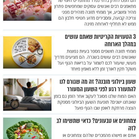
הם הפכו לחלק בלתי נפרד מהתפריט היומי של
מתאמנים רבים ואנשים עסוקים שמחפשים פתרון
מהיר ומשביע, אך מומחי תזונה מזהירים מפני
צריכה קבועה, ומסבירים מדוע חטיפי חלבון הם
ממש לא תחליף לארוחה מזינה
3 הטעויות הקריטיות שאתם עושים
במהלך הארוחה
מומחי תזונה חושפים מספר בעיות נפוצות
שאנשים רבים עושים בשגרה. הם מציעים מדריך
מעשי, שיעזור לכם לשמור על בריאות הגוף ועל
משקל תקין לאורך זמן ללא מאמץ מיוחד
שעון ביולוגי מובנה? זה מה שגורם לנו
להתעורר רגע לפני השעון המעורר
האם המוח שלנו מסוגל לעקוב אחר הזמן גם בזמן
שאנחנו ישנים? תופעת השעון הביולוגי מספקת
הצצה מרתקת לאופן שבו הגוף פועל
צמחונים או טבעונים? כדאי שתשימו לב
לזה
אתם או מישהו מהמכרים שלהם צמחונים או