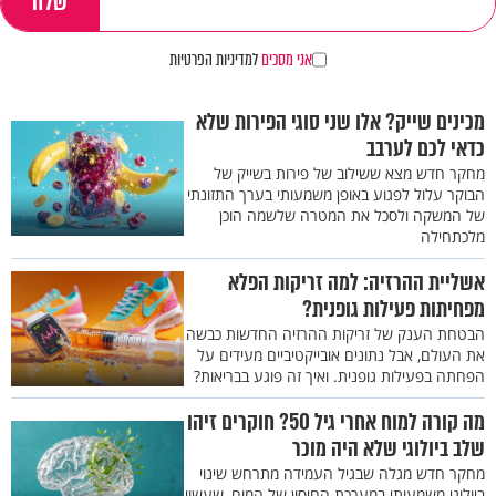
אני מסכים
למדיניות הפרטיות
מכינים שייק? אלו שני סוגי הפירות שלא
כדאי לכם לערבב
מחקר חדש מצא ששילוב של פירות בשייק של
הבוקר עלול לפגוע באופן משמעותי בערך התזונתי
של המשקה ולסכל את המטרה שלשמה הוכן
מלכתחילה
אשליית ההרזיה: למה זריקות הפלא
מפחיתות פעילות גופנית?
הבטחת הענק של זריקות ההרזיה החדשות כבשה
את העולם, אבל נתונים אובייקטיביים מעידים על
הפחתה בפעילות גופנית. ואיך זה פוגע בבריאות?
מה קורה למוח אחרי גיל 50? חוקרים זיהו
שלב ביולוגי שלא היה מוכר
מחקר חדש מגלה שבגיל העמידה מתרחש שינוי
ביולוגי משמעותי במערכת החיסון של המוח, שעשוי