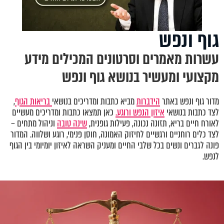
גוף ונפש
עשרות מאמרים וסרטונים המכילים מידע
מקצועי ומעשיר בנושא גוף ונפש
מדור גוף ונפש באתר
הידברות
מביא כתבות ומדריכים בנושאי
בריאות הגוף
,
לצד כתבות בנושאי
איזון הנפש ורוגע.
כאן תמצאו כתבות ומדריכים מעשיים
לאורח חיים בריא, תזונה נכונה, פעילות גופנית,
שינה טובה
וניהול מתחים –
לצד כלים רוחניים ורגשיים לחיזוק האמונה, חוסן פנימי, רוגע ושלווה. המדור
פונה לגברים ונשים בכל שלבי החיים ומעניק השראה לאיזון יומיומי בין הגוף
לנפש.