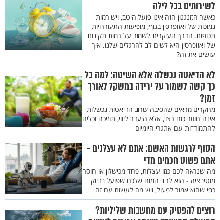
לשירותים בכל לילה
כאשר המנגנון הזה אינו פועל היטב, ויש רמות
נמוכות של ואזופרסין בגוף, מופיעות התעוררויות
תכופות. הדרך העיקרית לשמור על רמות תקינות
של ואזופרסין היא לשים לב להרגלים שלנו. איך
עושים את זה?
לא הדיאטה נכשלה אלא השיטה: למה כל
כך קשה לשמור על ירידה במשקל לאורך
זמן?
מחקרים מראים שהסיבה שרוב הדיאטות נכשלות
אינה חוסר כוח רצון, אלא היעדר ליווי, תמיכה וכלים
להתמודדות עם אתגרי היומיום
הסוף לרגשות האשם: אתם לא עצלנים -
אתם פשוט חכמים מדי
מה שנראה לכם כמו עצלות, פחד מכישלון או חוסר
מוטיבציה - הוא לרוב המוח שלכם שפועל בדיוק
כפי שהוא אמור לפעול, ויש מה לעשות עם זה
רוצים להפסיק עם מחשבות שליליות?