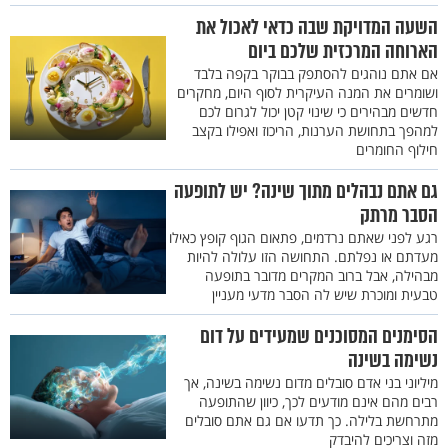
השעה המדויקת שבה כדאי לאכול את
הארוחה המרכזית שלכם ביום
אם אתם נוהגים להסתפק בבוקר בקפה בלבד
ושומרים את המנה העיקרית לסוף היום, מחקרים
חדשים מבהירים כי שינוי קטן יכול לגרום לכם
למהפך בתחושת הערנות, הריכוז ואפילו בקצב
חילוף החומרים
גם אתם נבהלים מתוך שינה? יש לתופעה
הסבר מרתק
רגע לפני שאתם נרדמים, פתאום הגוף קופץ כאילו
מעדתם או נפלתם. התחושה הזו עלולה להיות
מבהילה, אבל ברוב המקרים מדובר בתופעה
טבעית ומוכרת שיש לה הסבר מדעי מעניין
הסימנים המסוכנים שמעידים על דום
נשימה בשינה
מיליוני בני אדם סובלים מדום נשימה בשינה, אך
רבים מהם אינם מודעים לכך, כיוון שהתופעה
מתרחשת בלילה. כך תדעו אם גם אתם סובלים
מזה וצריכים להיבדק