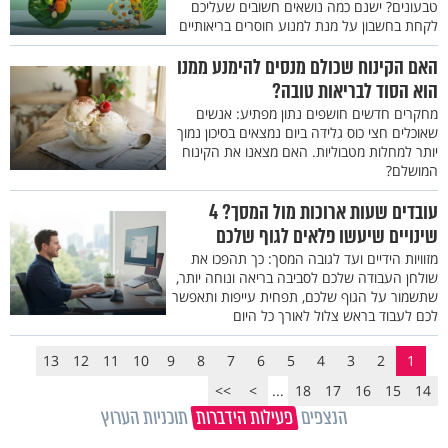
טבעונים? ישנם כמה נושאים חשובים שעליכם
לקחת בחשבון על מנת למנוע חוסרים בריאותיים
האם הקינוח שכולם מנסים להימנע ממנו
הוא הסוד לבריאות טובה?
מחקרים חדשים חושפים נתון מפתיע: אנשים
שאוכלים חצי כוס גלידה ביום נמצאים בסיכון נמוך
יותר למחלות מטבוליות. האם מצאנו את הקינוח
המושלם?
עובדים שעות ארוכות מול המסך? 4
שינויים שיעשו פלאים לגוף שלכם
מזוויות הידיים ועד לגובה המסך: כך תהפכו את
שולחן העבודה שלכם לסביבה בריאה ונוחה יותר,
שתשמור על הגוף שלכם, תפחית עייפות ותאפשר
לכם לעבוד בראש צלול לאורך כל היום
13
12
11
10
9
8
7
6
5
4
3
2
1
>>
>
...
18
17
16
15
14
הנצפים
פעילות הידברות
תוכניות הערוץ