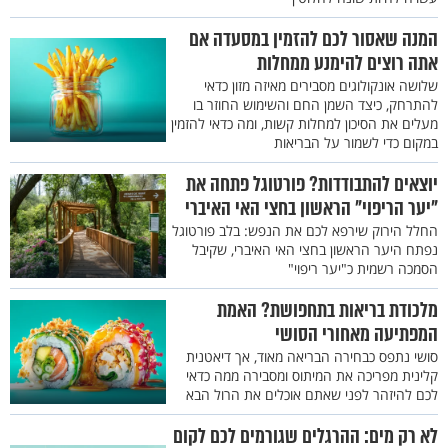
המנה שאסור לכם להזמין במסעדה אם
אתה רוצים להימנע ממחלות
שלושה אונקולוגים מסבירים מאיזה מזון כדאי
להתרחק, כיצד השמן החם והשימוש החוזר בו
מעלים את הסיכון למחלות קשות, ומה כדאי להזמין
במקום כדי לשמור על הבריאות
יוצאים להתבודדות? פורטוגל פתחה את
"יער הריפוי" הראשון בחצי האי האיברי
החלל הירוק שירפא לכם את הנפש: בלב פורטוגל
נפתח היער הראשון בחצי האי האיברי, שקיבל
הסמכה רשמית כ"יער ריפוי"
מלכודת בריאות בתחפושת? האמת
המפתיעה מאחורי הסושי
סושי נתפס כבחירה הבריאה מאוד, אך דיאטנית
קלינית מפריכה את המיתוס ומסבירה ממה כדאי
לכם להיזהר לפני שאתם אוכלים את הרול הבא
לא רק מים: ההרגלים שגורמים לכם לקום