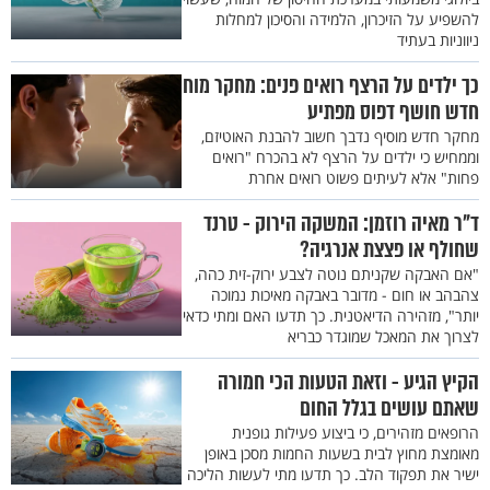
להשפיע על הזיכרון, הלמידה והסיכון למחלות
ניווניות בעתיד
כך ילדים על הרצף רואים פנים: מחקר מוח
חדש חושף דפוס מפתיע
מחקר חדש מוסיף נדבך חשוב להבנת האוטיזם,
וממחיש כי ילדים על הרצף לא בהכרח "רואים
פחות" אלא לעיתים פשוט רואים אחרת
ד"ר מאיה רוזמן: המשקה הירוק - טרנד
שחולף או פצצת אנרגיה?
"אם האבקה שקניתם נוטה לצבע ירוק-זית כהה,
צהבהב או חום - מדובר באבקה מאיכות נמוכה
יותר", מזהירה הדיאטנית. כך תדעו האם ומתי כדאי
לצרוך את המאכל שמוגדר כבריא
הקיץ הגיע - וזאת הטעות הכי חמורה
שאתם עושים בגלל החום
הרופאים מזהירים, כי ביצוע פעילות גופנית
מאומצת מחוץ לבית בשעות החמות מסכן באופן
ישיר את תפקוד הלב. כך תדעו מתי לעשות הליכה