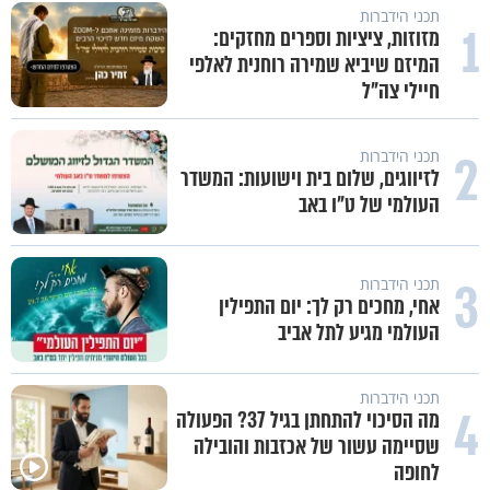
תכני הידברות
1
מזוזות, ציציות וספרים מחזקים:
המיזם שיביא שמירה רוחנית לאלפי
חיילי צה"ל
2
תכני הידברות
לזיווגים, שלום בית וישועות: המשדר
העולמי של ט"ו באב
3
תכני הידברות
אחי, מחכים רק לך: יום התפילין
העולמי מגיע לתל אביב
תכני הידברות
4
מה הסיכוי להתחתן בגיל 37? הפעולה
שסיימה עשור של אכזבות והובילה
לחופה
באיזה אופן ומתי מותר לכבות אש