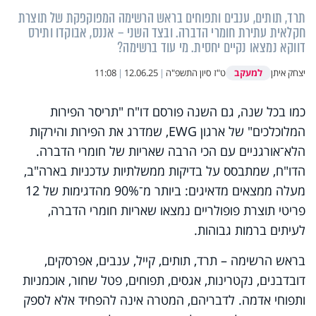
תרד, תותים, ענבים ותפוחים בראש הרשימה המפוקפקת של תוצרת
חקלאית עתירת חומרי הדברה. ובצד השני – אננס, אבוקדו ותירס
דווקא נמצאו נקיים יחסית. מי עוד ברשימה?
למעקב
יצחק איתן
ט"ז סיון התשפ"ה
|
12.06.25
|
11:08
כמו בכל שנה, גם השנה פורסם דו"ח "תריסר הפירות
המלוכלכים" של ארגון EWG, שמדרג את הפירות והירקות
הלא־אורגניים עם הכי הרבה שאריות של חומרי הדברה.
הדו"ח, שמתבסס על בדיקות ממשלתיות עדכניות בארה"ב,
מעלה ממצאים מדאיגים: ביותר מ־90% מהדגימות של 12
פריטי תוצרת פופולריים נמצאו שאריות חומרי הדברה,
לעיתים ברמות גבוהות.
בראש הרשימה – תרד, תותים, קייל, ענבים, אפרסקים,
דובדבנים, נקטרינות, אגסים, תפוחים, פטל שחור, אוכמניות
ותפוחי אדמה. לדבריהם, המטרה אינה להפחיד אלא לספק