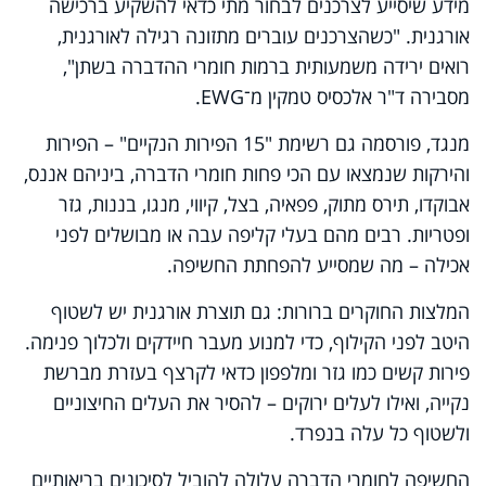
מידע שיסייע לצרכנים לבחור מתי כדאי להשקיע ברכישה
אורגנית. "כשהצרכנים עוברים מתזונה רגילה לאורגנית,
רואים ירידה משמעותית ברמות חומרי ההדברה בשתן",
מסבירה ד"ר אלכסיס טמקין מ־EWG.
מנגד, פורסמה גם רשימת "15 הפירות הנקיים" – הפירות
והירקות שנמצאו עם הכי פחות חומרי הדברה, ביניהם אננס,
אבוקדו, תירס מתוק, פפאיה, בצל, קיווי, מנגו, בננות, גזר
ופטריות. רבים מהם בעלי קליפה עבה או מבושלים לפני
אכילה – מה שמסייע להפחתת החשיפה.
המלצות החוקרים ברורות: גם תוצרת אורגנית יש לשטוף
היטב לפני הקילוף, כדי למנוע מעבר חיידקים ולכלוך פנימה.
פירות קשים כמו גזר ומלפפון כדאי לקרצף בעזרת מברשת
נקייה, ואילו לעלים ירוקים – להסיר את העלים החיצוניים
ולשטוף כל עלה בנפרד.
החשיפה לחומרי הדברה עלולה להוביל לסיכונים בריאותיים