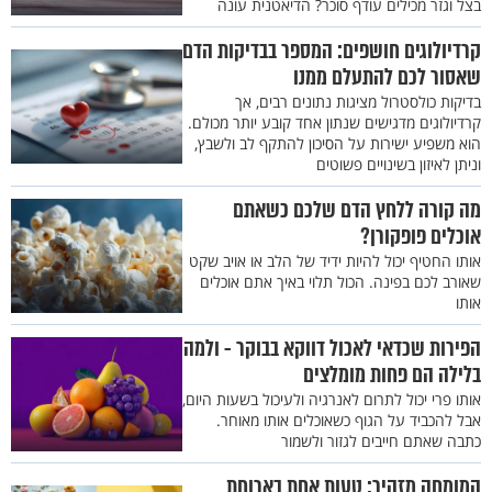
בצל וגזר מכילים עודף סוכר? הדיאטנית עונה
קרדיולוגים חושפים: המספר בבדיקות הדם
שאסור לכם להתעלם ממנו
בדיקות כולסטרול מציגות נתונים רבים, אך
קרדיולוגים מדגישים שנתון אחד קובע יותר מכולם.
הוא משפיע ישירות על הסיכון להתקף לב ולשבץ,
וניתן לאיזון בשינויים פשוטים
מה קורה ללחץ הדם שלכם כשאתם
אוכלים פופקורן?
אותו החטיף יכול להיות ידיד של הלב או אויב שקט
שאורב לכם בפינה. הכול תלוי באיך אתם אוכלים
אותו
הפירות שכדאי לאכול דווקא בבוקר - ולמה
בלילה הם פחות מומלצים
אותו פרי יכול לתרום לאנרגיה ולעיכול בשעות היום,
אבל להכביד על הגוף כשאוכלים אותו מאוחר.
כתבה שאתם חייבים לגזור ולשמור
המומחה מזהיר: טעות אחת בארוחת