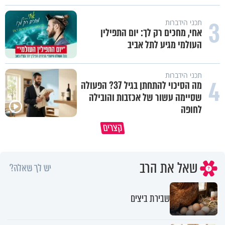
3
תכני הידברות
אחי, מחכים רק לך: יום התפילין
העולמי מגיע לתל אביב
תכני הידברות
4
מה הסיכוי להתחתן בגיל 37? הפעולה
שסיימה עשור של אכזבות והובילה
לחופה
קצרים
מדוע האמונה נמשלה למלח?
גם ׳הרע׳ זה הרחמים של בורא ע
שאל את הרב
יש לך שאלה?
שבירת ביצים