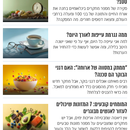
100?
סקירה של מספר מחקרים בינלאומיים בחנה את
אורח החיים והתזונה של בני 100 ומעלה ברחבי
העולם, ומצאה דפוסים חוזרים. מה המסקנה?
ממה נגרמת עייפות לאורך היום?
למה אני עייפה כל היום, אף על פי שאני ישנה
היטב בלילה, ומה אפשר לעשות כדי להחזיר את
הערנות?
"ממתק במסווה של ארוחה": האם דגני
הבוקר הם סכנה?
רבים מאיתנו אוכלים דגני בוקר, אבל מחקר חדש
מוכיח כי חלק מהסוגים כלל לא מומלצים למאכל.
מה כדאי להכניס לצלחת?
המומחים קובעים: 7 המזונות שיכולים
לעזור לאנשים מבוגרים
אין דיאטה שמבטיחה אריכות ימים, אבל יש
מחקרים שמצביעים על מספר מזונות טבעיים
שיכולים להפחית דלקות, לשמור על הלב והעור