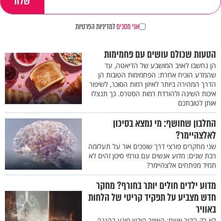
אני מסכים
למדיניות הפרטיות
הטעות שכולם עושים עם פחמימות
הן נחשבו לאויב המושבע של הדיאטה, עד
שהמדע הוכיח אחרת: הפחמימות הטובות הן
הדרך המהירה ביותר לאיזון רמות הסוכר, לשיפור
איכות השינה ולהורדת רמות הסטרס. כך תנצלו
אותן לטובתכם
החלבון שחושף: מי נמצא בסיכון
לאלצהיימר?
שני מחקרים פורצי דרך שופכים אור על תעלומה
רבת שנים: מדוע אנשים עם גורמי סיכון זהים לא
תמיד מפתחים אלצהיימר?
מדוע ילדים חולים יותר בחורף? מחקר
חדש מצביע על תפקיד קריטי של הלחות
באוויר
לא רק הקור אשם: האוויר היבש פוגע בהגנה