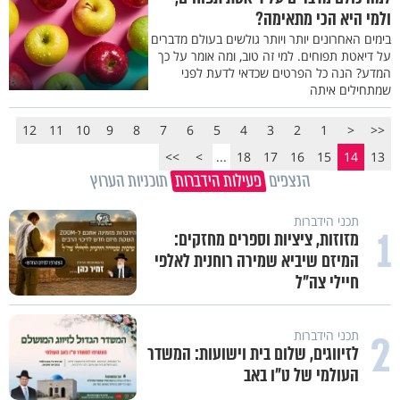
ולמי היא הכי מתאימה?
בימים האחרונים יותר ויותר גולשים בעולם מדברים
על דיאטת תפוחים. למי זה טוב, ומה אומר על כך
המדע? הנה כל הפרטים שכדאי לדעת לפני
שמתחילים איתה
12
11
10
9
8
7
6
5
4
3
2
1
<
<<
>>
>
...
18
17
16
15
14
13
הנצפים
פעילות הידברות
תוכניות הערוץ
תכני הידברות
1
מזוזות, ציציות וספרים מחזקים:
המיזם שיביא שמירה רוחנית לאלפי
חיילי צה"ל
2
תכני הידברות
לזיווגים, שלום בית וישועות: המשדר
העולמי של ט"ו באב