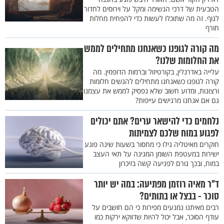
הטבעית של דרכי הנשימה ומקל על וירוסים לחדור
לגוף. זה מה שתוכלו לעשות כדי להפחית מחלות
חורף
מה קורה לגופנו כשאנחנו מתחילים לממש
את החלומות שלנו?
עלייה באדרנלין, בקורטיזול וברמות הדופמין. מה
קורה לגופנו כשאנחנו מתחילים להגשים חלומות
ורצונות, ומדוע חשוב שלא נפסיק לממש את עצמנו
גם אם אנחנו מרגישים עייפות?
נלחמים כדי להישאר ערים? אתם יכולים
לפגוע במוח שלכם לצמיתות
חוקרים מאיטליה גילו כי מחסור בשעות שינה פוגע
ישירות במעטפת השומן המגינה על תאי העצב
במוח, ובכך גורם לפגיעה קשה בזיכרון
ד"ר מאיה רוזמן מפתיעה: במה יש יותר
סוכר - בבצל או בתותים?
רבים מאיתנו נמנעים מפירות כי הם חושבים על
עודף הסוכר, אבל יכול להיות שדווקא ירקות כמו