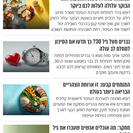
הבוקר עלולה לעלות לכם ביוקר
רופא בכיר למחלות מערכת העיכול מסביר מדוע
דילוג על רכיבים חיוניים בשעות הבוקר עלול להזיק
לאורך זמן, ואיך שינוי קטן בהרגלי האכילה יכול
לשפר את העיכול, רמת האנרגיה ותחושת השובע
גברים מעל גיל 30? כך תדעו אם הסיכון
למחלת לב עולה
מחקר ארוך טווח מצא כי גברים מתחילים לפתח
סיכון ממשי למחלות לב כבר באמצע שנות ה-30,
שנים לפני נשים. המומחים קוראים לכם לבצע
בדיקות ומעקב מוקדם
המומחים קבעו: זו ארוחת הצהריים
הבריאה ביותר בעולם
רופא מומחה למערכת העיכול ודיאטנית קלינית
מסבירים איזו ארוחת צהריים מחזקת את המעיים,
תומכת בעיכול תקין, מסייעת לאיזון הגוף לאורך
היום ומפחיתה נפיחות ועייפות
מחקר: מה אוכלים אנשים שעברו את גיל