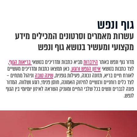
גוף ונפש
עשרות מאמרים וסרטונים המכילים מידע
מקצועי ומעשיר בנושא גוף ונפש
מדור גוף ונפש באתר
הידברות
מביא כתבות ומדריכים בנושאי
בריאות הגוף
,
לצד כתבות בנושאי
איזון הנפש ורוגע.
כאן תמצאו כתבות ומדריכים מעשיים
לאורח חיים בריא, תזונה נכונה, פעילות גופנית,
שינה טובה
וניהול מתחים –
לצד כלים רוחניים ורגשיים לחיזוק האמונה, חוסן פנימי, רוגע ושלווה. המדור
פונה לגברים ונשים בכל שלבי החיים ומעניק השראה לאיזון יומיומי בין הגוף
לנפש.