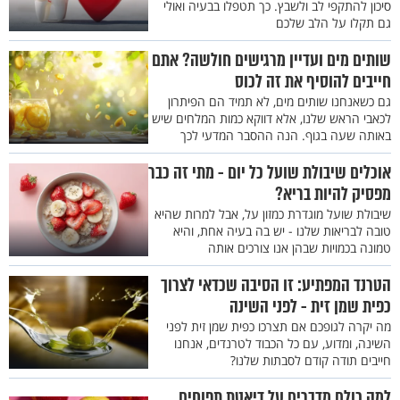
סיכון להתקפי לב ולשבץ. כך תטפלו בבעיה ואולי
גם תקלו על הלב שלכם
שותים מים ועדיין מרגישים חולשה? אתם
חייבים להוסיף את זה לכוס
גם כשאנחנו שותים מים, לא תמיד הם הפיתרון
לכאבי הראש שלנו, אלא דווקא כמות המלחים שיש
באותה שעה בגוף. הנה ההסבר המדעי לכך
אוכלים שיבולת שועל כל יום - מתי זה כבר
מפסיק להיות בריא?
שיבולת שועל מוגדרת כמזון על, אבל למרות שהיא
טובה לבריאות שלנו - יש בה בעיה אחת, והיא
טמונה בכמויות שבהן אנו צורכים אותה
הטרנד המפתיע: זו הסיבה שכדאי לצרוך
כפית שמן זית - לפני השינה
מה יקרה לגופכם אם תצרכו כפית שמן זית לפני
השינה, ומדוע, עם כל הכבוד לטרנדים, אנחנו
חייבים תודה קודם לסבתות שלנו?
למה כולם מדברים על דיאטת תפוחים,