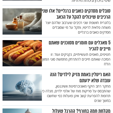
שינוי בזיכרון וביכולות מילוליות
סובלים מסדקים כואבים ברגליים? אלו שני
הרכיבים שיכולים להקל על הכאב
בלוגרית חושפת שני רכיבים שערבוב שלהם יוצר
משחה פלאית לריפוי, ותקל על מי שסובלים
מסדקים כואבים ברגליים
5 מאכלים עם חומרים מסוכנים שאתם
חייבים להכיר
חטיפים, מאפים תעשייתיים, נקניקים ועוד: זו
הסיבה שאתם חייבים להתרחק מחמשת סוגי המזון
הללו
האם ריטלין באמת מזיק לילדים? הנה
עובדה שלא ידעתם
מחקר רחב היקף מאוניברסיטת וושינגטון,
שהתבסס על סריקות מוח של אלפי ילדים, מגלה כי
תרופות להפרעת קשב אינן פועלות כפי שחשבו
במשך שנים
מקלחת חמה בחורף? ההרגל שעלול