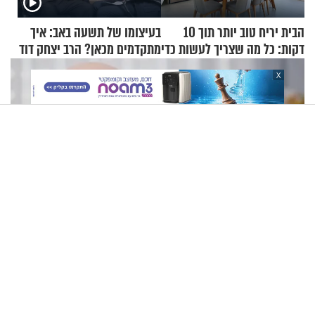
הבית יריח טוב יותר תוך 10
בעיצומו של תשעה באב: איך
דקות: כל מה שצריך לעשות כדי
מתקדמים מכאן? הרב יצחק דוד
לרענן את הבית
גרוסמן בשיחה מיוחדת
X
"שאלתי את אמא שלי 'אני יהודייה?'": קטרין נמני על מסע
ההתחזקות המרגש