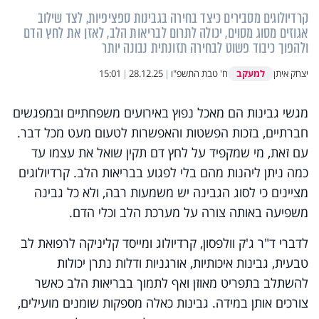
קרדיולוגים מסבירים כיצד בחירה בגבינות ספציפיות, לצד שילוב
אגוזים מסוג מסוים, יכולה לתרום לבריאות הלב, לאזן את לחץ הדם
ולהפוך כיבוד פשוט לבחירה תזונתית נבונה יותר
למעקב
יצחק איתן
ח' טבת התשפ"ו
|
28.12.25
|
15:01
מגשי גבינות הם מאכל נפוץ באירועים משפחתיים ובמפגשים
חברתיים, בזכות הפשטות והאפשרות לטעום מעט מכל דבר.
עם זאת, מי שמקפיד על לחץ דם תקין שואל את עצמו עד
כמה ניתן ליהנות מהם בלי לפגוע בבריאות הלב. קרדיולוגים
מציינים כי לסוג הגבינה יש משמעות רבה, ולא כל גבינה
משפיעה באותה צורה על מערכת הלב וכלי הדם.
לדברי ד"ר ג'ק וולפסון, קרדיולוג ומייסד קליניקה לרפואת לב
טבעית, גבינות איכותיות, אורגניות ודלות נתרן יכולות
להשתלב בתפריט מאוזן ואף לתמוך בבריאות הלב כאשר
צורכים אותן במידה. גבינות כאלה מספקות שומנים מועילים,