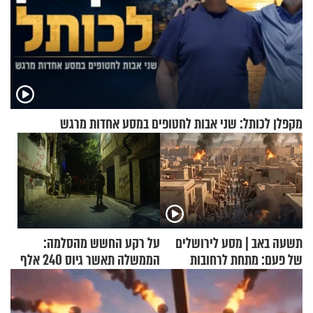
מקפלן לכותל: שני אבות לחטופים במסע אחדות מרגש
תשעה באב | מסע לירושלים
על רקע החשש מהסלמה:
של פעם: מתחת לרחובות
הממשלה תאשר גיוס 240 אלף
ירושלים
אנשי מילואים