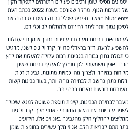
ויטמינים מסיסי שומן ורכיבים פעילים התורמים לתפקוד תקין
של מערכות הגוף. מחקר שפורסם בשנת 2022 בכתב העת
Nutrients מצא כי תפריט שכלל גבינה באיכות טובה נקשר
לסיכון נמוך יותר ליתר לחץ דם ולמחלות לב וכלי דם.
לעומת זאת, גבינות מעובדות עתירות נתרן ושומן רווי עלולות
להשפיע לרעה. ד"ר בראדלי סרוויר, קרדיולוג פולשני, מדגיש
כי תכולת נתרן גבוהה בגבינות רבות עלולה להעלות את לחץ
הדם באופן משמעותי. לכן מומלץ להעדיף גבינות שאינן
מלוחות במיוחד, ולצרוך מהן כמויות מתונות. גבינות רכות
ודלות נתרן נחשבות לבחירה נוחה יותר, בעוד גבינות קשות
ומעובדות דורשות זהירות רבה יותר.
מעבר לבחירת הגבינות, קיימת תוספת פשוטה למגש שיכולה
לשפר עוד יותר את האיזון התזונתי - אגוזי מלך. קרדיולוגים
ממליצים להחליף חלק מהגבינה באגוזים אלו, הידועים
בתרומתם לבריאות הלב. אגוזי מלך עשירים בחומצות שומן