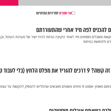
אני מסכים
למדיניות הפרטיות
 להכניס לפה מיד אחרי שהתעוררתם
אות ומאכלים מסוימים מיד לאחר היקיצה גורמת לגירוי ישיר של מערכת העיכול, וכן
דם ולתחושת נפיחות
מי אמר שלחיות נכון זה קשה? 9 דרכים להוריד את מפלס הלחץ (בלי לעבו
מדריך מקוצר לחיים טובים במינימום מאמץ: אספנו 9 טיפים פשוטים מאנשים שהחליטו להפסיק להקשות על ע