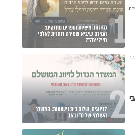
1
ילה
מזוזות, ציציות וספרים מחזקים:
המיזם שיביא שמירה רוחנית לאלפי
חיילי צה"ל
ול
2
בי
לזיווגים, שלום בית וישועות: המשדר
העולמי של ט"ו באב