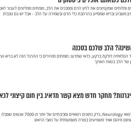
לכם כשאתם אוכלים פיסטוקים
 ומלוחים שמקפיצים את לחץ הדם ומסכנים את הלב, מומחים ממליצים לעבור לאכ
ון משביע ובריא שמסייע בהרחבת כלי הדם ובשמירה על הלב - אבל יש גם כוכבית
השינה? הלב שלכם בסכנה
טלוויזיה דולקת ברקע, כדאי שתדעו: מומחים מזהירים כי ההרגל הזה לא בריא ועל
 של הלב בטווח הארוך
גרנות? מחקר חדש מצא קשר מדאיג בין חום קיצוני לכא
מחקר שפורסם בכתב העת הרפואי Neurology, בדק נתונים רפואיים וסביבתיים של יותר מ-7000 אנשים שסבלו
שחום וזיהום אוויר משפיעים בצורה משמעותית על כאבי הראש