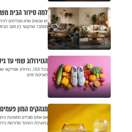
למה סידור הבית משפ
יש אנשים שלא מצליחים להירג
מסתבר שהקשר בין מצב הבית 
הנוירולוג שחי עד גיל 103: אלו שלושת הסודות לאריכות ימ
בגיל 103, נוירולוג אמ
לאריכות ימים
מגהקים המון פעמים 
אם אתם סובלים מתופעת גיהוק
במערכת העיכול שדורשת בירור