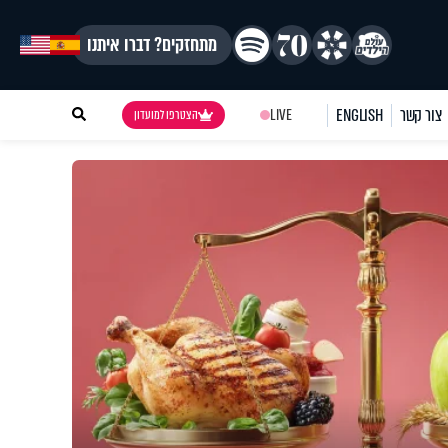
מתחזקים? דברו איתנו
צור קשר
ENGLISH
LIVE
הצטרפו למועדון