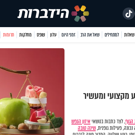
למתחילים
שאל את הרב
זמני היום
עלון
שופס
מחלקות
תרומות
ע מקצועי ומעשיר
הגוף
, לצד כתבות בנושאי
איזון הנפש
כונה, פעילות גופנית,
שינה טובה
מי, רוגע ושלווה. המדור פונה לגברים