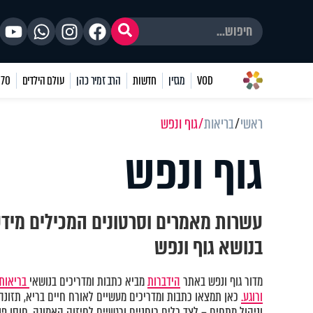
VOD
מגזין
חדשות
הרב זמיר כהן
עולם הילדים
70 שאלות
ראשי
בריאות
גוף ונפש
גוף ונפש
עשרות מאמרים וסרטונים המכילים מיד
בנושא גוף ונפש
מדור גוף ונפש באתר
הידברות
מביא כתבות ומדריכים בנושאי
בריאות 
ורוגע.
כאן תמצאו כתבות ומדריכים מעשיים לאורח חיים בריא, תזונה נ
וניהול מתחים – לצד כלים רוחניים ורגשיים לחיזוק האמונה, חוסן פני