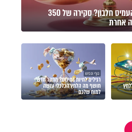
ברשתות ממליצים להעמיס חלבון? סקירה של 350
ה אחרת
גוף ונפש
רגילים לחיות במינוס? מחקר חדש
לחץ
חושף מה הלחץ הכלכלי עושה
למוח שלכם