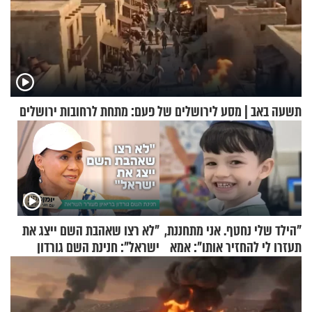
תשעה באב | מסע לירושלים של פעם: מתחת לרחובות ירושלים
"הילד שלי נחטף. אני מתחננת,
"לא רצו שאהבת השם ייצג את
תעזרו לי להחזיר אותו": אמא
ישראל": חנינת השם גורדון
של יובל בן ה-4 בריאיון דומע
בריאיון מעורר השראה