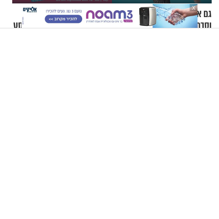
X
גם אתם גדלתם עם סבא
"שאלתי את אמא שלי 'אני
וסבתא? החוקרים אומרים שזה
יהודייה?'": קטרין נמני על מסע
מתכון מנצח
ההתחזקות המרגש
האם ההלכה מחייבת אותי? - הרב זמיר כהן