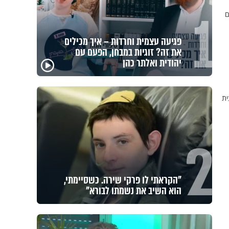
1
ם
מזוזות, ציציות וספרים מחזקים:
המיזם שיביא שמירה רוחנית לאלפי
חיילי צה"ל
ית
2
לזיווגים, שלום בית וישועות: המשדר
העולמי של ט"ו באב