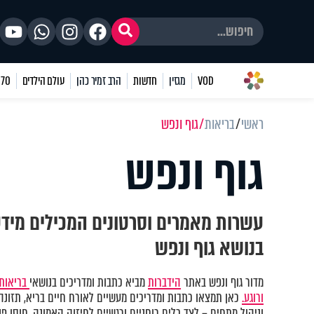
VOD
מגזין
חדשות
הרב זמיר כהן
עולם הילדים
70 שאלות
ראשי
בריאות
גוף ונפש
גוף ונפש
עשרות מאמרים וסרטונים המכילים מיד
בנושא גוף ונפש
מדור גוף ונפש באתר
הידברות
מביא כתבות ומדריכים בנושאי
בריאות 
ורוגע.
כאן תמצאו כתבות ומדריכים מעשיים לאורח חיים בריא, תזונה נ
וניהול מתחים – לצד כלים רוחניים ורגשיים לחיזוק האמונה, חוסן פני