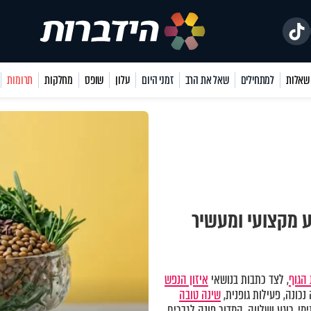
למתחילים
שאל את הרב
זמני היום
עלון
שופס
מחלקות
תרומות
ע מקצועי ומעשיר
הגוף
, לצד כתבות בנושאי
איזון הנפש
כונה, פעילות גופנית,
שינה טובה
מי, רוגע ושלווה. המדור פונה לגברים