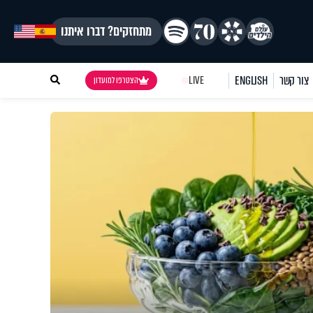
מתחזקים? דברו איתנו
צור קשר
ENGLISH
LIVE
הצטרפו למועדון