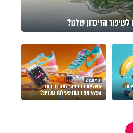
לשיפור הזיכרון שלנו?
גוף ונפש
רות
אשליית ההרזיה: למה זריקות
הפלא מפחיתות פעילות גופנית?