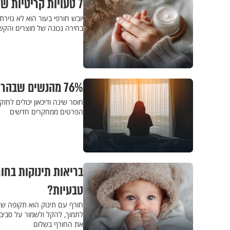
7 טעויות קריטיות שאתם עושים בחורף, שגורמים ליובש בעור
יובש חורפי בעור הוא לא גזירת 
בחירה נכונה של מוצרים והקשב
76% מהנשים שבהריון מדווחות על בעיות שינה - זו הסיבה
חוסר שינה ודיכאון יכולים לחז
הפרטים ממחקרים חדשים
בריאות תינוקות בחור
טבעיות?
חורף עם תינוק הוא תקופה של
לתמוך, להקל ולשמור על סביבה
את החורף בשלום