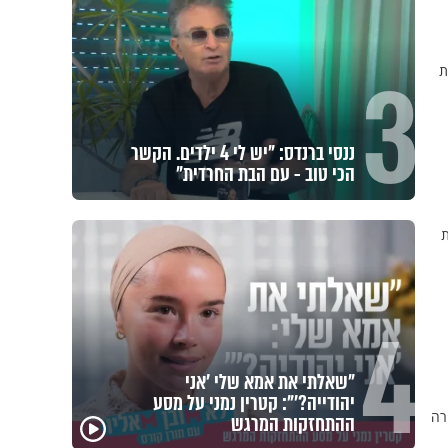
3
ת
אחי, מחכים רק לך: יום התפילין
העולמי מגיע לתל אביב
ת
4
מה הסיכוי להתחתן בגיל 37? הפעולה
שסיימה עשור של אכזבות והובילה
רה
לחופה
באיזה ארץ לומדים יותר