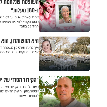
השופטת שנלחמת למע
ב-180 מעלות"
אחרי עשרות שנים על כס השי
פוסט הקורא לחיילים פגועים לפ
תמיד לטובתם?
היא מהשומרון, הוא 
איך נראה ווארט בין משפחה ד
עולמות רחוקים? הדר בכר מספ
"הקירור הסודי של י
בעוד גל החום הקיצוני משתק א
אוסטרובסקי, היערן הראשי של
להתמודד איתם