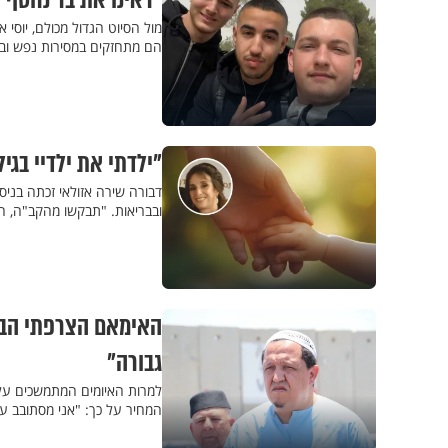
"ראינו את בר נחטף ו
מול הסיוט הגדול מכולם, יוסי 
הם מתחזקים במסירות נפש וב
"ילדתי את ילדיי בגיל 51 ו-57, וזה הדבר הכי טוב שקרה ל
ובבריאות. "תבקשו מהקב"ה, 
האימאם הצרפתי הבכי
גבורה"
למרות האיומים המתמשכים על 
המחיר על כך: "אני מסתובב ע