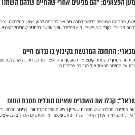
ן הפצועים: "הם מגיעים אחרי שהחיים שלהם השתנו
פוט, החליטה השופטת בדימוס דרורה בית אור להירתם למען פצועי המלחמה: "פר
נות אליי כדי לקבל ליווי וייעוץ", היא מסבירה. ואיך אפשר להסביר שהבירוקרטיה אי
מבארי: החתונה המרגשת בקיבוץ בו נגדעו חיים
תית מהשומרון למשפחה קיבוצניקית מעוטף עזה, וכיצד נערכת חתונה שמשלבת שני
רת על החיבור המיוחד ועל הגבורה הכלולה בו
שראל": קבלו את האתרים שאינם סובלים ממכת החום
ת המדינה, מתברר שיש מקומות שעדיין מציעים מפלט קריר וזמין לציבור הרחב. גל
 קק"ל חושף את הערך הייחודי של היערות, ומספר על האתגרים הגדולים שנאלצים