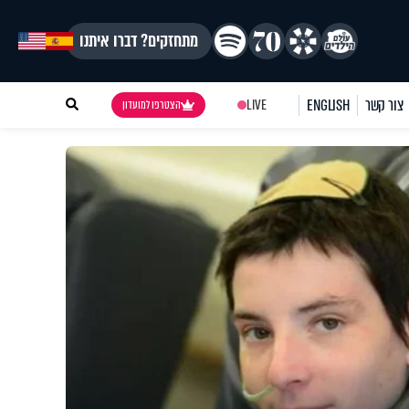
מתחזקים? דברו איתנו
צור קשר
ENGLISH
LIVE
הצטרפו למועדון