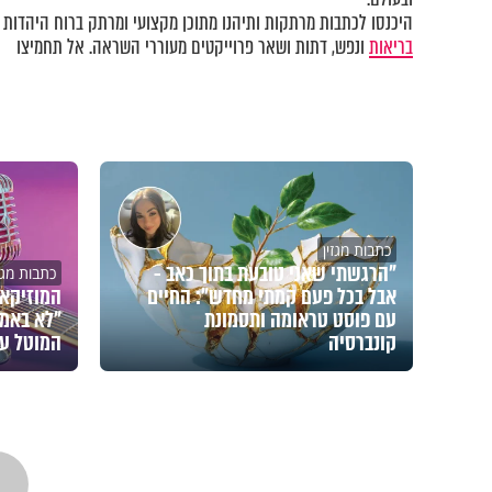
היכנסו לכתבות מרתקות ותיהנו מתוכן מקצועי ומרתק ברוח היהדות ב
בריאות
ונפש, דתות ושאר פרוייקטים מעוררי השראה. אל תחמיצו
כתבות מגזין
"הרגשתי שאני טובעת בתוך כאב -
כתבות מגזי
אבל בכל פעם קמתי מחדש": החיים
המוזיקאי
עם פוסט טראומה ותסמונת
"לא באמת
קונברסיה
המוטל על