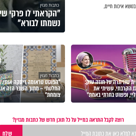
כתבות מגזין
נושא איכות חיים,
"הקראתי לו פרקי שי
נשמתו לבורא"
ן
כתבות מגזין
ת שוויתרה על חוזה ענק:
"הפוסט טראומה ריסקה אותי. ו
 הקרבתי. עשיתי את
החלטתי – מתוך השבר הזה אני
יי, ופשוט בחרתי באמת"
צומחת"
רוצה לקבל התראה במייל על כל תוכן חדש של כתבות מגזין?