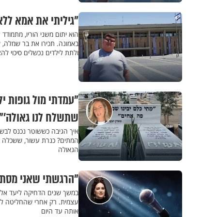
"גיליתי את אמא ללא
באמונה. תכירו את בר שמלה, 
ולתת לילדים נכשלים סיכוי לה
"עמדתי מול גופות יל
שתשלח לנו גאולה'"
איך הגיבה כששוטר נכנס לבשר
המתים? כנרת עשור, ששכלה שנ
הגאולה
"הרגשתי שאני מסתוב
במשך שנים הדחיקה ליעד אלון
עצמית. רק אחרי שהחליטה לאז
אותה עד היום