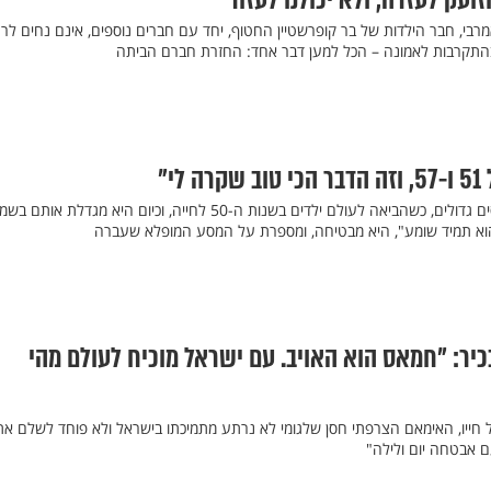
זועק לעזרה, ולא יכולנו לעזור"
אמרבי, חבר הילדות של בר קופרשטיין החטוף, יחד עם חברים נוספים, אינם נחים לר
התקרבות לאמונה – הכל למען דבר אחד: החזרת חברם הביתה
י"
דבורה שירה אזולאי זכתה בניסים גדולים, כשהביאה לעולם ילדים בשנות ה-50 לחייה, וכיום היא מגדלת א
הוא תמיד שומע", היא מבטיחה, ומספרת על המסע המופלא שעברה
ר: "חמאס הוא האויב. עם ישראל מוכיח לעולם מהי
חייו, האימאם הצרפתי חסן שלגומי לא נרתע מתמיכתו בישראל ולא פוחד לשלם את
ם אבטחה יום ולילה"