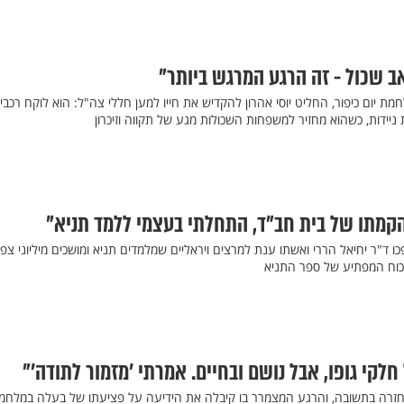
 שכול - זה הרגע המרגש ביותר"
יום כיפור, החליט יוסי אהרון להקדיש את חייו למען חללי צה"ל: הוא לוקח רכבי
ניידות, כשהוא מחזיר למשפחות השכולות מגע של תקווה וזיכרון
קמתו של בית חב"ד, התחלתי בעצמי ללמד תניא"
ו ד"ר יחיאל הררי ואשתו ענת למרצים ויראליים שמלמדים תניא ומושכים מיליוני צפי
הכוח המפתיע של ספר התניא
לקי גופו, אבל נושם ובחיים. אמרתי 'מזמור לתודה'"
החזרה בתשובה, והרגע המצמרר בו קיבלה את הידיעה על פציעתו של בעלה במלחמ