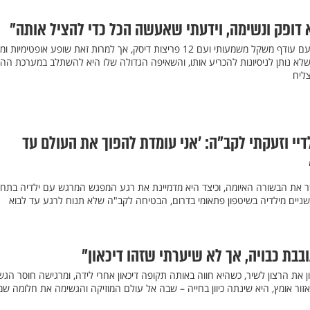
 דופק ונשימה, וידעתי שאעשה הכל כדי להציל אותה"
הוא יתום משני הוריו, מתמודד עם עודף משקל משמעותי ועם 12 פריצות דיסק, אך למרות זאת שופע אופטימיות
שלא נותן לניסיונות להכריע אותו, והשאיפה הגדולה שלו היא להשתלב במערכת הה
צליח
דיי וזעקתי לקב"ה: 'אני עומדת להפוך את העולם עד
 את הבשורה האיומה, וכיצד היא מדמיינת את רגע המפגש המרגש עם ילדיה בתחי
יים מילדיה בשיטפון פתאומי בדרום, הבטיחה לקב"ה שלא תנוח לרגע עד לבוא
בת כבויה, אך לא שיערתי שזהו דיכאון"
 את הרצון לשיר, כשהיא חווה באותה תקופה דיכאון אחרי לידה, ומרגישה חוסר הג
ור אומץ, היא שינתה כיוון בחייה – שבה אל עולם המוזיקה והגשימה את חלומה שמ