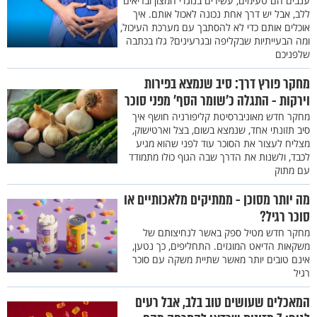
ענבים הם טעימים, עשירים בנוגדי חמצון ובריאים
ללב, אבל יש דרך אחת נכונה לאכול אותם. איך
אוכלים אותם כדי לא להסתבך עם מערכת העיכול,
ומה הבעייתיות שבקליפה ובגרעינים? גלו בכתבה
שלפניכם
מחקר פורץ דרך: סיב שנמצא בפירות
וירקות - התגלה כ'שומר הסף' מפני סוכר
מחקר חדש מאוניברסיטת קליפורניה חושף איך
סיב תזונתי אחד, שנמצא בשום, בצל וארטישוק,
מצליח לעצור את הסוכר עוד לפני שהוא מגיע
לכבד, ולשנות את הדרך שבה הגוף כולו מתמודד
עם מתוק
מה יותר מסוכן - ממתיקים מלאכותיים או
סוכר רגיל?
מחקר חדש מטיל ספק באשר לנחיצותם של
משקאות הדיאט המוגזים. התחליפים, כך נטען,
אינם טובים יותר מאשר שתיית משקה עם סוכר
רגיל
המאכלים שעושים טוב בלב, אבל רעים