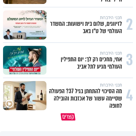
2
תכני הידברות
לזיווגים, שלום בית וישועות: המשדר
העולמי של ט"ו באב
3
תכני הידברות
אחי, מחכים רק לך: יום התפילין
העולמי מגיע לתל אביב
תכני הידברות
4
מה הסיכוי להתחתן בגיל 37? הפעולה
שסיימה עשור של אכזבות והובילה
לחופה
קצרים
מדוע האמונה נמשלה למלח?
גם ׳הרע׳ זה הרחמים של בורא ע