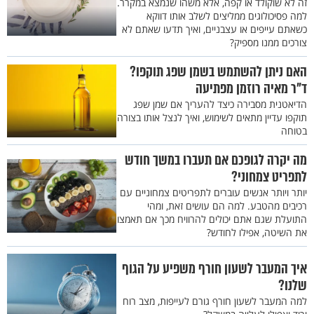
זה לא שוקולד או קפה, אלא משהו שנמצא במקרר.
למה פסיכולוגים ממליצים לשלב אותו דווקא
כשאתם עייפים או עצבניים, ואיך תדעו שאתם לא
צורכים ממנו מספיק?
האם ניתן להשתמש בשמן שפג תוקפו?
ד"ר מאיה רוזמן מפתיעה
הדיאטנית מסבירה כיצד להעריך אם שמן שפג
תוקפו עדיין מתאים לשימוש, ואיך לנצל אותו בצורה
בטוחה
מה יקרה לגופכם אם תעברו במשך חודש
לתפריט צמחוני?
יותר ויותר אנשים עוברים לתפריטים צמחוניים עם
רכיבים מהטבע. למה הם עושים זאת, ומהי
התועלת שגם אתם יכולים להרוויח מכך אם תאמצו
את השיטה, אפילו לחודש?
איך המעבר לשעון חורף משפיע על הגוף
שלנו?
למה המעבר לשעון חורף גורם לעייפות, מצב רוח