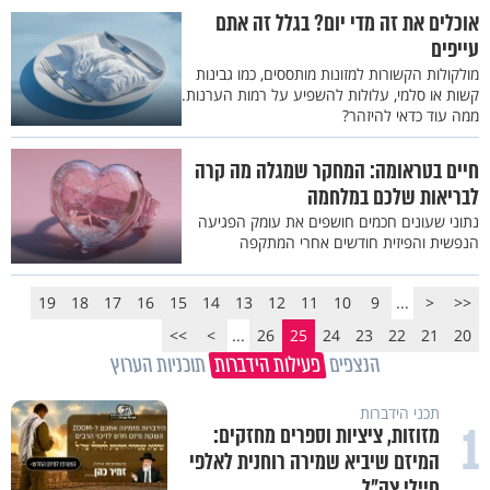
אוכלים את זה מדי יום? בגלל זה אתם
עייפים
מולקולות הקשורות למזונות מותססים, כמו גבינות
קשות או סלמי, עלולות להשפיע על רמות הערנות.
ממה עוד כדאי להיזהר?
חיים בטראומה: המחקר שמגלה מה קרה
לבריאות שלכם במלחמה
נתוני שעונים חכמים חושפים את עומק הפגיעה
הנפשית והפיזית חודשים אחרי המתקפה
19
18
17
16
15
14
13
12
11
10
9
...
<
<<
>>
>
...
26
25
24
23
22
21
20
הנצפים
פעילות הידברות
תוכניות הערוץ
תכני הידברות
1
מזוזות, ציציות וספרים מחזקים:
המיזם שיביא שמירה רוחנית לאלפי
חיילי צה"ל