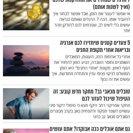
(ואיך לשנות אותם)
אי אפשר לעצור את הזמן, אבל אפשר לבחור איך
להעביר אותו. הנה 7 הרגלים שאתם כנראה
עושים בלי לשים לב, שגורמים לכם להזדקן מהר
יותר
5 צעדים קטנים שיחזירו לכם אנרגיה
ובריאות אחרי תקופת החגים
אחרי כל ארוחות החג, העוגות, המאכלים
השומניים וחוסר השגרה, הגיע הזמן להחזיר את
הגוף לאיזון. תקופת “אחרי החגים” היא הזמן
המושלם לניקוי פנימי עדין והתחלה מחודשת. איך
עושים את זה נכון?
סובלים מכאבי גב? מחקר חדש קובע: זה
הטיפול שיכול לעזור לכם
מחקר אמריקני רחב היקף מצא כי טיפולי דיקור סיני
עשויים לשפר תפקוד ולהפחית כאב בקרב מבוגרים
הסובלים מכאב גב כרוני
גם אתם אוכלים ככה אבוקדו? אתם עושים