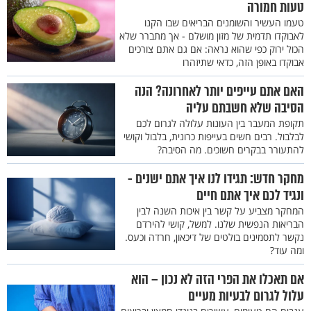
טעות חמורה
טעמו העשיר והשומנים הבריאים שבו הקנו
לאבוקדו תדמית של מזון מושלם - אך מתברר שלא
הכול ירוק כפי שהוא נראה: אם גם אתם צורכים
אבוקדו באופן הזה, כדאי שתיזהרו
האם אתם עייפים יותר לאחרונה? הנה
הסיבה שלא חשבתם עליה
תקופת המעבר בין העונות עלולה לגרום לכם
לבלבול. רבים חשים בעייפות כרונית, בלבול וקושי
להתעורר בבקרים חשוכים. מה הסיבה?
מחקר חדש: תגידו לנו איך אתם ישנים -
ונגיד לכם איך אתם חיים
המחקר מצביע על קשר בין איכות השנה לבין
הבריאות הנפשית שלנו. למשל, קושי להירדם
נקשר לתסמינים בולטים של דיכאון, חרדה וכעס.
ומה עוד?
אם תאכלו את הפרי הזה לא נכון – הוא
עלול לגרום לבעיות מעיים