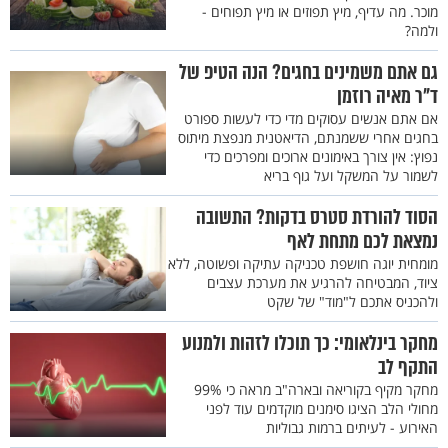
מוכר. מה עדיף, מיץ תפוזים או מיץ תפוחים -
ולמה?
גם אתם משמינים בחגים? הנה הטיפ של
ד"ר מאיה רוזמן
אם אתם אנשים עסוקים מדי כדי לעשות ספורט
בחגים אחרי ששמנתם, הדיאטנית מנפצת מיתוס
נפוץ: אין צורך באימונים ארוכים ומפרכים כדי
לשמור על המשקל ועל גוף בריא
הסוד להורדת סטרס בדקות? התשובה
נמצאת לכם מתחת לאף
מומחית יוגה חושפת טכניקה עתיקה ופשוטה, ללא
ציוד, המבטיחה להרגיע את מערכת עצבים
ולהכניס אתכם ל"מוד" של שקט
מחקר בינלאומי: כך תוכלו לזהות ולמנוע
התקף לב
מחקר מקיף בקוריאה ובארה"ב מראה כי 99%
מחולי הלב הציגו סימנים מוקדמים עוד לפני
האירוע - לעיתים ברמות גבוליות