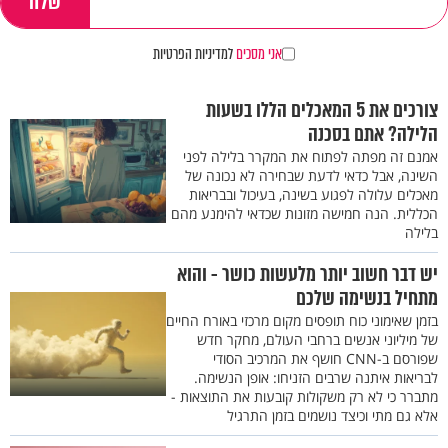
אני מסכים
למדיניות הפרטיות
צורכים את 5 המאכלים הללו בשעות
הלילה? אתם בסכנה
אמנם זה מפתה לפתוח את המקרר בלילה לפני
השינה, אבל כדאי לדעת שבחירה לא נכונה של
מאכלים עלולה לפגוע בשינה, בעיכול ובבריאות
הכללית. הנה חמישה מזונות שכדאי להימנע מהם
בלילה
יש דבר חשוב יותר מלעשות כושר - והוא
מתחיל בנשימה שלכם
בזמן שאימוני כוח תופסים מקום מרכזי באורח החיים
של מיליוני אנשים ברחבי העולם, מחקר חדש
שפורסם ב-CNN חושף את המרכיב הסודי
לבריאות איתנה שרבים הזניחו: אופן הנשימה.
מתברר כי לא רק משקולות קובעות את התוצאות -
אלא גם מתי וכיצד נושמים בזמן התרגיל