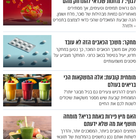
לגוף: 7 מזונות שכדאי להתרחק מהם
הם נראים תמימים וטעימים, אך מסתירים
מאחוריהם כמויות מבהילות של סוכר, מלח ושומן.
הנה שבעת המאכלים שהכי כדאי לצמצם בתפריט
– ולמה?
מחקר: משכך הכאבים הזה לא עובד
ספק אם משכך הכאבים המוכר, כך נטען במחקר
חדש, יעיל בטיפול בכאב כרוני. המחקר מצביע על
סיכונים משמעותיים
מומחית קובעת: אלה המשקאות הכי
בריאים בעולם
רוצים להרגיש צעירים גם בגיל מבוגר יותר?
המומחית קובעת שיש מספר משקאות שיכולים
לשנות לכם את החיים
האם מיץ פירות באמת בריא? מומחה
חושף את מה שלא ידעתם
המיצים הטובים ביותר, המסוכנים יותר, והדרך
לשתות אותם נכון נחשפים בהמלצות של תזונאי