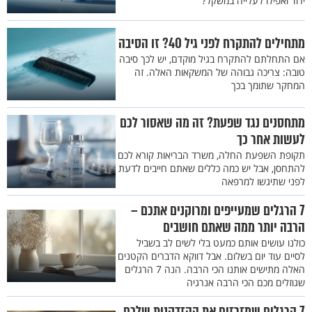
ירוד ואפילו לעלייה במשקל?
מתחילים להתקרח לפני גיל 40? זו הסיבה
אם התחלתם להתקרח בגיל מוקדם, יש לכך סיבה
טובה: צריכה גבוהה של המשקאות האלה. זה
המחקר שתומך בכך
מתחסנים נגד שפעת? זה מה שאסור לכם
לעשות אחר כך
תקופת השפעת החלה, משרד הבריאות קורא לכם
להתחסן, אבל יש כמה כללים שאתם חייבים לדעת
לפני שתיגשו למרפאה
7 הרגלים שמעייפים ומרוקנים אתכם –
הרבה יותר ממה שאתם חושבים
כולנו עושים אותם כמעט בלי לשים לב בשביל
לסיים עוד יום בשלום. אבל דווקא הדברים הקטנים
האלה מתישים אותנו הכי הרבה. הנה 7 הרגלים
שגוזלים מכם הכי הרבה אנרגיה
7 הרגלים שמזרזים את ההזדקנות שלכם