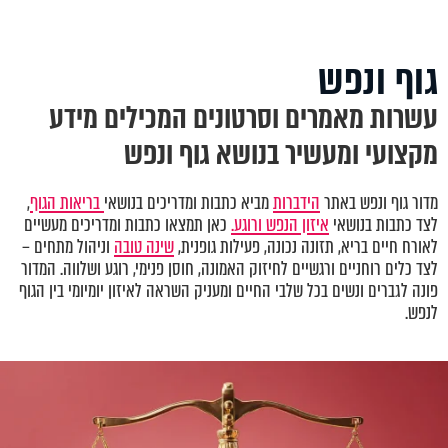
גוף ונפש
עשרות מאמרים וסרטונים המכילים מידע
מקצועי ומעשיר בנושא גוף ונפש
מדור גוף ונפש באתר
הידברות
מביא כתבות ומדריכים בנושאי
בריאות הגוף
,
לצד כתבות בנושאי
איזון הנפש ורוגע.
כאן תמצאו כתבות ומדריכים מעשיים
לאורח חיים בריא, תזונה נכונה, פעילות גופנית,
שינה טובה
וניהול מתחים –
לצד כלים רוחניים ורגשיים לחיזוק האמונה, חוסן פנימי, רוגע ושלווה. המדור
פונה לגברים ונשים בכל שלבי החיים ומעניק השראה לאיזון יומיומי בין הגוף
לנפש.