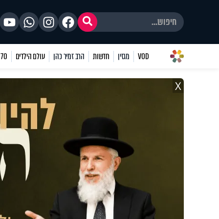
VOD
מגזין
חדשות
הרב זמיר כהן
עולם הילדים
70 שאלות
X