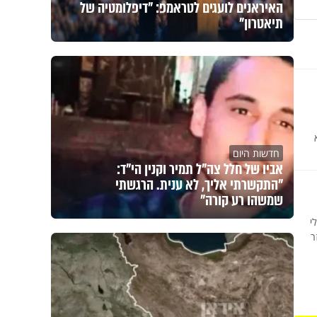
האיראנים לועגים לטראמפ: "דיפלומטיה של
תיאטרון"
חדשות היום
אביו של חלל צה"ל תמיר וקנין הי"ד:
"התקשרתי אליך, לא ענית. הרגשתי
שמשהו רע קורה"
י
ר