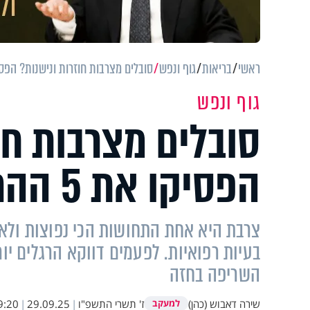
ראשי
בריאות
גוף ונפש
סובלים מצרבות חוזרות ונישנות? הפסיקו את 5 ההרגלים 
גוף ונפש
סובלים מצרבות חו
הפסיקו את 5 ההרגלים הללו - מיד
צרבת היא אחת התחושות הכי נפוצות ולא 
בעיות רפואיות. לפעמים דווקא הרגלים י
השריפה בחזה
שירה דאבוש (כהן)
ז' תשרי התשפ"ו
|
29.09.25
|
9:20
למעקב