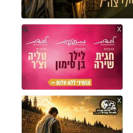
X
🔇
X