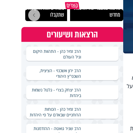
גם השולחן שבת שאתם
קצרים
כל מה שנשבר יכול להיבנות
מסדרים הוא חלק מהשפע
האם מ
מחדש
שתקבלו
בשבת
הרצאות ושיעורים
הרב זמיר כהן - התהוות היקום
וגיל העולם
הרב ירון אשכנזי - הציצית,
השכפ"ץ היהודי
על
הרב יצחק בצרי - גלגול נשמות
ביהדות
הרב זמיר כהן - הכוחות
הרוחניים שבאדם על פי היהדות
ת
הרב שניר גואטה - ההזדמנות