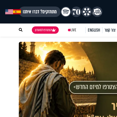
מתחזקים? דברו איתנו
צור קשר
ENGLISH
LIVE
הצטרפו למועדון