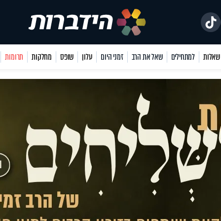
למתחילים
שאל את הרב
זמני היום
עלון
שופס
מחלקות
תרומות