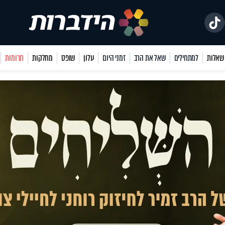
למתחילים
שאל את הרב
זמני היום
עלון
שופס
מחלקות
תרומות