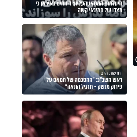
היעלמות המנהיג העליון: דיווחים באיראן כי
מצבו של חמינאי קשה
חדשות היום
ראש השב"כ: "ההסכמה של חמאס על
פירוק מנשק - תרגיל הונאה"