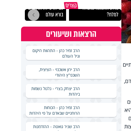
קצרים
מדוע האמונה נמשלה
גם ׳הרע׳ זה הרחמים של
האם מ
למלח?
בורא עולם
בשבת
הרצאות ושיעורים
הרב זמיר כהן - התהוות היקום
וגיל העולם
יים
הרב ירון אשכנזי - הציצית,
השכפ"ץ היהודי
ם,
הרב יצחק בצרי - גלגול נשמות
ביהדות
ם
הרב זמיר כהן - הכוחות
יא
הרוחניים שבאדם על פי היהדות
ם
ות
הרב שניר גואטה - ההזדמנות