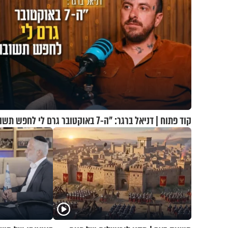
קוד פתוח | דניאל ברגר: "ה-7 באוקטובר גרם לי לחפש תשובות"