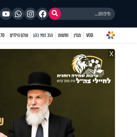
VOD
מגזין
חדשות
הרב זמיר כהן
עולם הילדים
70 שאלות
X