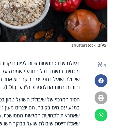
(צילום: shutterstock)
א
בעולם שבו פחמימות זוכות לעיתים קרובו
א
מוכחים, במיוחד בכל הנוגע לשמירה על 
שיבולת שועל בתפריט הבוקר הוא אחד הכ
פייסבוק
והורדת רמות הכולסטרול ה"רע" (LDL).
הדפסה
הסוד המרכזי של שיבולת השועל טמון בסו
במגע עם מים בקיבה, הם יוצרים מעין ג'
שאחראית לתחושת המלאות הממושכת, המו
ווטסאפ
שאכלו דייסת שיבולת שועל בבוקר חשו שב