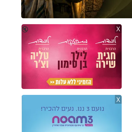
X
🔇
X