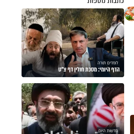
כתבות נוספות
לומדים תורה
הדף היומי: מסכת חולין דף צ"ט
חדשות היום