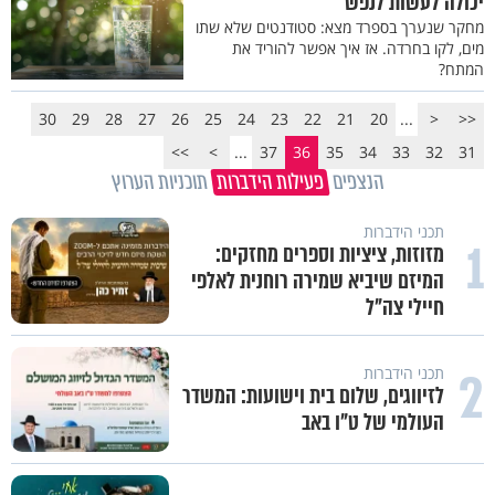
יכולה לעשות לנפש
מחקר שנערך בספרד מצא: סטודנטים שלא שתו
מים, לקו בחרדה. אז איך אפשר להוריד את
המתח?
30
29
28
27
26
25
24
23
22
21
20
...
<
<<
>>
>
...
37
36
35
34
33
32
31
הנצפים
פעילות הידברות
תוכניות הערוץ
תכני הידברות
1
מזוזות, ציציות וספרים מחזקים:
המיזם שיביא שמירה רוחנית לאלפי
חיילי צה"ל
2
תכני הידברות
לזיווגים, שלום בית וישועות: המשדר
העולמי של ט"ו באב