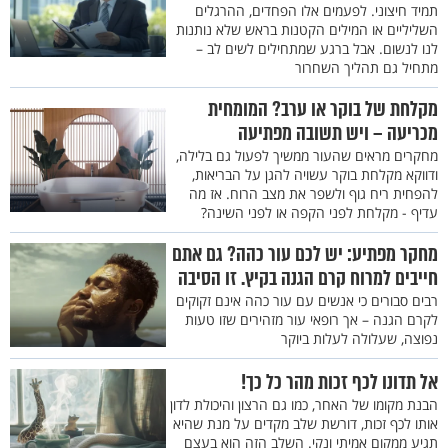
תמיד חיצוני. לפעמים אלו הפחדים, ההרגלים
השליליים או המילים הקטנות בראש שלא נותנות
לנו לנשום. אבל ברגע שמתחילים לשים לב –
מתחיל גם תהליך השחרור
מקלחת של בוקר או ערב? המומחית
מכריעה – ויש תשובה מפתיעה
מחקרים מראים שהעור ממשיך לפעול גם בלילה,
ודווקא מקלחת בוקר עשויה להגן על הבריאות,
להפחית ריח גוף ולשפר את מצב הרוח. אז מה
עדיף - מקלחת לפני הקפה או לפני השינה?
מחקר מפתיע: יש לכם עור כהה? גם אתם
חייבים למרוח קרם הגנה בקיץ. זו הסיבה
רבים סבורים כי אנשים עם עור כהה אינם זקוקים
לקרם הגנה – אך רופאי עור מזהירים שזו טעות
נפוצה, שעלולה לעלות ביוקר
אל תדונו לכף זכות מהר כל כך!
הבנת מקומו של האחר, כמו גם הרצון והיכולת לדון
אותו לכף זכות, דורשת שלב מקדים על מנת שהיא
תגיע ממקום אמיתי ונקי. השלב הזה הוא בעצם