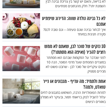
לא בריאה, והאם יש קשר בין צריכת גבינה לבין
השמנת יתר? חלק מהנתונים מפתיעים
לא כל גבינה נולדה שווה: הדירוג שיפתיע
אתכם
איך לבחור גבינה שגם טעימה – וגם טובה לכם?
סקירה חגיגית במיוחד
10 נזקים של סוכר לבן, שאתם לא ממש
רוצים להכיר (ואיפה הוא מסתתר?)
לפני שנדבר על המקומות שבהם הוא מסתתר
במוצרים המפתים שעל מדפי הסופר, הנה 10
נזקים עיקריים של סוכר לבן - שרובנו פשוט לא
מכירים מספיק
אחת ולתמיד: מה עדיף - מגבונים או נייר
טואלט, ולמה?
למרות הפופולריות הרבה, השימוש במגבונים לחים
עלול להוביל לנזק בריאותי חמור, ובעיקר לא מומלץ
באזורים רגישים