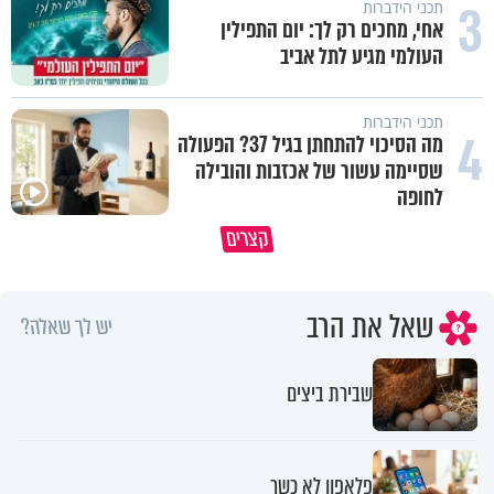
3
תכני הידברות
אחי, מחכים רק לך: יום התפילין
העולמי מגיע לתל אביב
תכני הידברות
4
מה הסיכוי להתחתן בגיל 37? הפעולה
שסיימה עשור של אכזבות והובילה
לחופה
האם אפשר להפוך קללה לברכה?
תהיו אהרון הכהן - תשכינו שלום
קצרים
מסר מפרשת השבוע
ותרדפו שלום
שאל את הרב
יש לך שאלה?
שבירת ביצים
פלאפון לא כשר