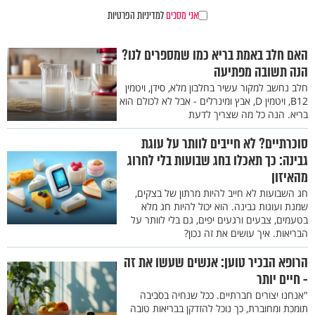
אני מסכים
למדיניות הפרטיות
האם חלב באמת בריא כמו שמספרים לנו?
הנה תשובה מפתיעה
חלב נחשב למקור עשיר בחלבון מלא, סידן, ויטמין
B12, ויטמין D, אבץ ומינרלים - אבל לא לכולם הוא
בריא. הנה כל מה שצריך לדעת
סוכרתיים? לא חייבים לוותר על עוגת
גבינה: כך תאכלו בחג שבועות בלי לחרוג
מהאיזון
חג השבועות לא חייב להיות מרתון של בצקים,
שמנת ועוגות גבינה. הוא יכול להיות חג מלא
בטעמים, צבעים ורגעים יפים, גם בלי לוותר על
הבריאות. איך עושים את זה נכון?
הרופא הבכיר טוען: אנשים שעשו את זה
- חיים יותר
"אנחנו יצורים חברתיים. ככל שנחיה בסביבה
תומכת ומחוברת, כך נוכל להזדקן בבריאות טובה