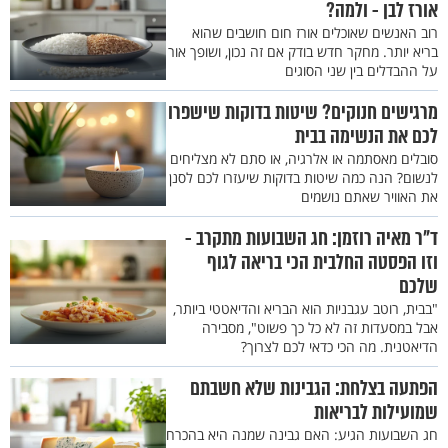
אורז לבן - ולמה?
רוב האנשים שאוכלים אורז חום חושבים שהוא
בריא יותר. מחקר חדש בודק אם זה נכון, ושופך אור
על ההבדלים בין שני הסוגים
מרגישים חנוקים? שיטות בדוקות שישפרו
לכם את הנשימה בבית
סובלים מאסתמה או אלרגיה, או סתם לא מצליחים
לנשום? הנה כמה שיטות בדוקות שיעזרו לכם לסנן
את האוויר שאתם נושמים
ד"ר מאיה רוזמן: חג השבועות מתקרב -
וזו הפסטה החלבית הכי בריאה לגוף
שלכם
"בבית, רוטב עגבניות הוא הבריא והדיאטטי ביותר,
אבל במסעדות זה לא כל כך פשוט", מסבירה
הדיאטנית. מה הכי כדאי לכם לצרוך?
הפתעה בצלחת: הגבינות שלא חשבתם
שמועילות לבריאות
חג השבועות הגיע: האם גבינה שמנה היא בהכרח