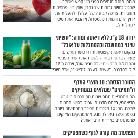
מומחי תזונה מזהירים מפני מזון קפוא פופולרי,
שמכיל כמויות גבוהות של נתרן, שומן רווי ופחמימות
מעובדות. צריכה קבועה שלו עלולה להעלות את
לחץ הדם ורמות הכולסטרול, ולהגביר את הסיכון
למחלות לב
ירדה 18 ק"ג ללא דיאטה ומודה: "עשיתי
שינוי במחשבה ובהסתכלות על אוכל"
במקום דיאטות קיצוניות וחדרי כושר מתישים:
צעירה בריטית בחרה לשנות את השיח הפנימי
וההרגלים הרגשיים שלה סביב אוכל, וירדה כ־18
קילו בהדרגה. "עשיתי לעצמי גזלייטינג, אבל חיובי"
הסוכר הנסתר: 10 מוצרי המדף
ה"תמימים" שמלאים בממתיקים
הם מתחבאים תחת שמות מתוחכמים ביוגורט
הדיאטטי, בלחם הדגנים ואפילו בסושי התמים
שלכם. מהן 10 מלכודות הסוכר המפתיעות ביותר
בסופר וכיצד ניתן להימנע מהממתיקים המזיקים
שמסתתרים באריזות ה"בריאות"?
הפתעה: מה קורה לגוף כשמפסיקים