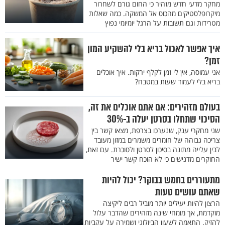
מחקר מדעי חדש מזהיר כי החום גורם לשחרור
מיקרופלסטיקים מהכוס אל המשקה. כמה שאלות
מטרידות וגם תשובות על הרגל יומיומי נפוץ
איך אפשר לאכול בריא בלי להשקיע המון
זמן?
אני עמוסה, אין לי זמן לקלף ירקות. איך אוכלים
בריא בלי לעמוד שעות במטבח?
בעולם מזהירים: אם אתם אוכלים את זה,
הסיכוי שתחלו בסרטן יעלה ב-30%
שני מחקרי ענק, שנערכו בצרפת, מצאו קשר בין
צריכה גבוהה של חומרים משמרים במזון מעובד
לבין עלייה מתונה בסיכון לסרטן ולסוכרת. עם זאת,
החוקרים מדגישים כי לא הוכח קשר ישיר
מתעוררים בחמש בבוקר? יכול להיות
שאתם עושים טעות
הרצון להיות יעילים יותר מוביל רבים ליקיצה
מוקדמת, אך מומחי שינה מזהירים שהדבר עלול
להזיק. התאמה לשעון הביולוגי ושמירה על עקביות