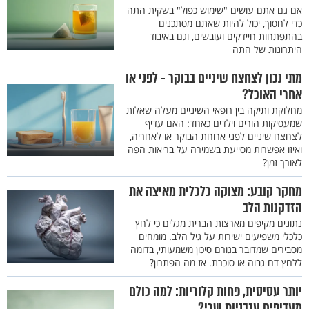
אם גם אתם עושים "שימוש כפול" בשקית התה
כדי לחסוך, יכול להיות שאתם מסתכנים
בהתפתחות חיידקים ועובשים, וגם באיבוד
היתרונות של התה
מתי נכון לצחצח שיניים בבוקר - לפני או
אחרי האוכל?
מחלוקת ותיקה בין רופאי השיניים מעלה שאלות
שמעסיקות הורים וילדים כאחד: האם עדיף
לצחצח שיניים לפני ארוחת הבוקר או לאחריה,
ואיזו אפשרות מסייעת בשמירה על בריאות הפה
לאורך זמן?
מחקר קובע: מצוקה כלכלית מאיצה את
הזדקנות הלב
נתונים מקיפים מארצות הברית מגלים כי לחץ
כלכלי משפיעים ישירות על גיל הלב. מומחים
מסבירים שמדובר בגורם סיכון משמעותי, בדומה
ללחץ דם גבוה או סוכרת. אז מה הפתרון?
יותר עסיסית, פחות קלוריות: למה כולם
מעדיפים עגבניות שרי?