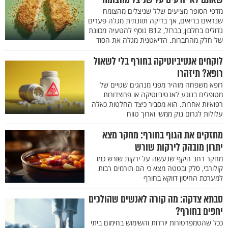
מדפי הסופר מציעים שלל שניצלים מהצומח
שנראים בריאים, אך בדיקה תזונתית מגלה פערים
גדולים בחלבון, בברזל, B12 נוסף להטעיה מכוונת
של חלק מהחברות. הדיאטנית מגלה את הסוד
לוקחים אנטיביוטיקה בחורף בלי לשאול
רופא? תיזהרו
רופא משפחה מזהיר מפני מנהגים שגויים של
מטופלים בנוגע לאנטיביוטיקה או פרוצדורות
רפואיות אחרות. הוא מסביר כיצד החלטות כאלה
עלולות לגרום נזק ממשי וארוך טווח
מחזקים את הגוף בחורף: מחקר מצא
יתרון מובהק לירקות שורש
מחקר רחב היקף שנעשה על ירקות שורש כמו
קולורבי, סלק ובטטה מצא כי הם תורמים רבות
למערכת החיסון דווקא בחורף
סבתא צדקה: מה קורה לאנשים שהולכים
יחפים בחורף?
ככל שהטמפרטורות יורדות והשימוש בחימום ביתי