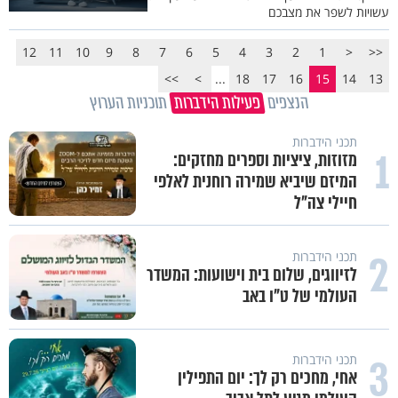
עשויות לשפר את מצבכם
12
11
10
9
8
7
6
5
4
3
2
1
<
<<
>>
>
...
18
17
16
15
14
13
הנצפים
פעילות הידברות
תוכניות הערוץ
תכני הידברות
1
מזוזות, ציציות וספרים מחזקים:
המיזם שיביא שמירה רוחנית לאלפי
חיילי צה"ל
2
תכני הידברות
לזיווגים, שלום בית וישועות: המשדר
העולמי של ט"ו באב
3
תכני הידברות
אחי, מחכים רק לך: יום התפילין