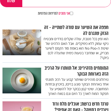
אני מסכים
למדיניות הפרטיות
חפפה את השיער עם סודה לשתייה - זה
הנזק שנגרם לה
הוא זמין בכל מטבח, עולה שקלים בודדים ומבטיח
ניקוי עמוק ללא כימיקלים. אבל האם הלהיט של
שיטת ה-No Poo הוא באמת סוד הקסם לשיער
מבריק, או שמדובר בטעות כימית שתעלה לכם
ביוקר?
המומחים מזהירים: אל תוותרו על הרכיב
הזה בארוחת הבוקר
נוירולוגים מזהירים שוויתור קבוע על רכיב תזונתי
אחד בארוחת הבוקר פוגע בריכוז, בזיכרון ובחדות
המחשבה. שינוי קטן בבוקר יכול להשפיע על
תפקוד המוח לאורך כל היום וגם בטווח הארוך
טרנד חדש ברשת: אוכלים מלח ורוד
ויורדים במשקל - האם זה אמיתי?