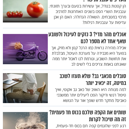
הן קטנות בגודל, אך עשירות בטעם ובערך תזונתי.
עגבניות השרי הפכו בשנים האחרונות למרכיב
מרכזי במטבחים. השאלה הגדולה: האם הן אכן
עדיפות על עגבניות רגילות?
אוכלים מהר מדי? 3 נזקים לעיכול ולשובע
שאף אחד לא מספר לכם
אכילה מהירה נראית כמו הרגל קטן ולא מזיק, אך
בפועל היא מכבידה על מערכת העיכול, מבלבלת
את תחושת השובע, וגורמת לנו לאכול יותר ממה
שאנחנו באמת צריכים בלי לשים לב
סובלים מכאבי גב? שלא תעזו לשכב
במיטה, זה יכאיב יותר
למה מנוחה היא האויב של כאב גב אקוטי, ואיך
טיפול רגשי ודיקור הפכו ליעילים יותר ממשככי
כאבים? מחקר חדש שופך אור על הנושא
שותים את הקפה שלכם בכוס חד פעמית?
זה מה שיכול לקרות
רגע לפני שלוגמים קפה חם בכוס חד-פעמית,