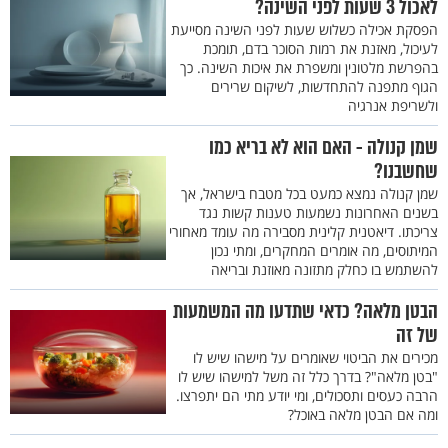
לאכול 3 שעות לפני השינה?
הפסקת אכילה כשלוש שעות לפני השינה מסייעת
לעיכול, מאזנת את רמות הסוכר בדם, תומכת
בהפרשת מלטונין ומשפרת את איכות השינה. כך
הגוף מתפנה להתחדשות, לשיקום שרירים
ולשריפת אנרגיה
שמן קנולה - האם הוא לא בריא כמו
שחשבנו?
שמן קנולה נמצא כמעט בכל מטבח בישראל, אך
בשנים האחרונות נשמעות טענות קשות נגד
צריכתו. דיאטנית קלינית מסבירה מה עומד מאחורי
המיתוסים, מה אומרים המחקרים, ומתי נכון
להשתמש בו כחלק מתזונה מאוזנת ובריאה
הבטן מלאה? כדאי שתדעו מה המשמעות
של זה
מכירים את הביטוי שאומרים על מישהו שיש לו
"בטן מלאה"? בדרך כלל זה משל למישהו שיש לו
הרבה כעסים ותסכולים, ומי יודע מתי הם יתפרצו.
ומה אם הבטן מלאה באוכל?