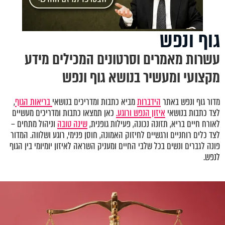
גוף ונפש
עשרות מאמרים וסרטונים המכילים מידע
מקצועי ומעשיר בנושא גוף ונפש
מדור גוף ונפש באתר
הידברות
מביא כתבות ומדריכים בנושאי
בריאות הגוף
,
לצד כתבות בנושאי
איזון הנפש ורוגע.
כאן תמצאו כתבות ומדריכים מעשיים
לאורח חיים בריא, תזונה נכונה, פעילות גופנית,
שינה טובה
וניהול מתחים –
לצד כלים רוחניים ורגשיים לחיזוק האמונה, חוסן פנימי, רוגע ושלווה. המדור
פונה לגברים ונשים בכל שלבי החיים ומעניק השראה לאיזון יומיומי בין הגוף
לנפש.