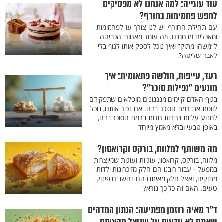
עוד עוגייה: למה אנחנו לא מפסיקים
לחפש פחמימות בחורף?
עם תחילת החורף, יש לנו צורך עז לפחמימות
ומאכלים מנחמים. מה עומד מאחורי הכמיהה
ל”משהו מתוק” ואיך נוכל לספק אותו לגוף בלי
לאבד שליטה?
רעד, עייפות, חולשה פתאומית: איך
מונעים "נפילות סוכר"?
בגוף האדם קיימים מנגנונים מופלאים שתפקידם
לווסת את רמת הסוכר בדם. אם נכיר אותם, נוכל
למנוע עליות וירידות חדות ברמת הסוכר בדם,
באופן טבעי ובלא מאמץ מיוחד
מה משותף למלווח, בורקס וקרואסון?
מלווח, בורקס, קרואסון, עוגיות ועוגות שמיוצרות
במפעל - עבור רובנו הם חלק מזיכרונות ילדות
מתוקים, ואצל חלק מאיתנו הם נחשבים פינוק
טעים. האם זה כל כך נורא?
ד"ר מאיה רוזמן מפתיעה: הנתון המדהים
שאתם לא יודעים על שניצל מהצומח