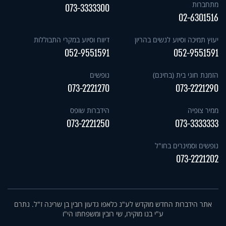
מתחברות
073-3333300
02-6301516
יעוץ תמיכה וסיוע לנשים בהריון
דיווח וסיוע במקרי התבוללות
052-9551591
052-9551591
הזמנת חוגי בית (בחינם)
נופשים
073-2221270
073-2221290
ממיר צופיה
הידברות שופס
073-2221250
073-3333333
נופשים וסמינרים בחו"ל
073-2221202
אתר הידברות החדש מוקדש לע"נ כלאפו גדעון רובין בן שרינה ז"ל. נתרם
ע"י בנו מוקירו, שי רובין ומשפחתו הי"ו