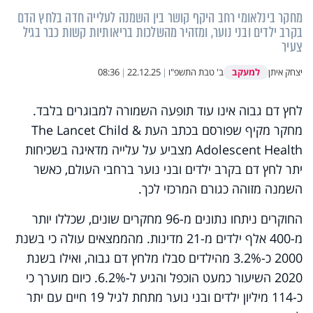
מחקר בינלאומי רחב היקף קושר בין השמנה לעלייה חדה בלחץ הדם
בקרב ילדים ובני נוער, ומזהיר מהשלכות בריאותיות קשות כבר בגיל
צעיר
למעקב
יצחק איתן
ב' טבת התשפ"ו
|
22.12.25
|
08:36
לחץ דם גבוה אינו עוד תופעה השמורה למבוגרים בלבד.
מחקר מקיף שפורסם בכתב העת The Lancet Child &
Adolescent Health מצביע על עלייה מדאיגה בשכיחות
יתר לחץ דם בקרב ילדים ובני נוער ברחבי העולם, כאשר
השמנה מזוהה כגורם המרכזי לכך.
החוקרים ניתחו נתונים מ-96 מחקרים שונים, שכללו יותר
מ-400 אלף ילדים מ-21 מדינות. מהממצאים עולה כי בשנת
2000 כ-3.2% מהילדים סבלו מלחץ דם גבוה, ואילו בשנת
2020 השיעור כמעט הוכפל והגיע ל-6.2%. כיום מוערך כי
כ-114 מיליון ילדים ובני נוער מתחת לגיל 19 חיים עם יתר