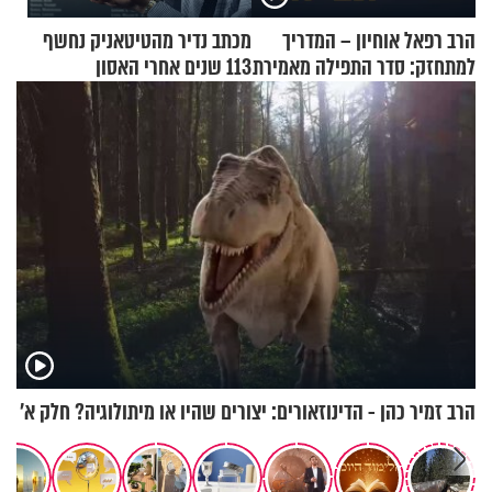
הרב רפאל אוחיון – המדריך
מכתב נדיר מהטיטאניק נחשף
למתחזק: סדר התפילה מאמירת
113 שנים אחרי האסון
הקורבנות ועד קריאת שמע
הרב זמיר כהן - הדינוזאורים: יצורים שהיו או מיתולוגיה? חלק א’