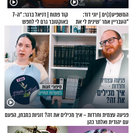
המשפיע(נ)ים | יוני דוד:
קוד פתוח | דניאל ברגר: "ה-7
"העבריין אמר 'שינית לי את
באוקטובר גרם לי לחפש
החיים מהקצה אל הקצה'"
תשובות"
פגיעה עצמית וחרדות – איך מכילים את זה? זוגיות במבחן, הפעם
עם יהודית ואלתר כהן