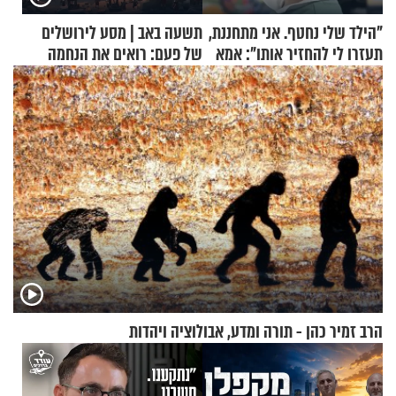
"הילד שלי נחטף. אני מתחננת,
תשעה באב | מסע לירושלים
תעזרו לי להחזיר אותו": אמא
של פעם: רואים את הנחמה
של יובל בן ה-4 בריאיון דומע
הרב זמיר כהן - תורה ומדע, אבולוציה ויהדות