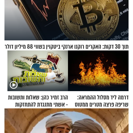
תוך 30 דקות: האקרים רוקנו ארנקי ביטקוין בשווי 88 מיליון דולר
דרמה ליד מסלול ההמראה:
הרב זמיר כהן: שאלות ותשובות
שריפה פרצה מטרים ממטוס
- אשתי מתנגדת להתחזקות
מלא בנוסעים
שלי