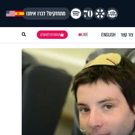
מתחזקים? דברו איתנו
צור קשר
ENGLISH
LIVE
הצטרפו למועדון