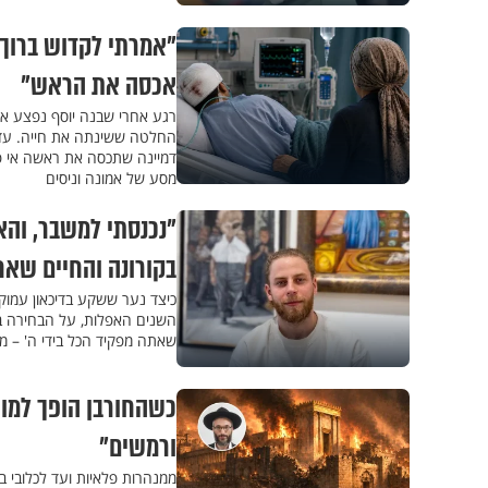
"אמרתי לקדוש ברוך 
אכסה את הראש"
רגע אחרי שבנה יוסף נפצע אנ
החלטה ששינתה את חייה. עד א
דמיינה שתכסה את ראשה אי פע
מסע של אמונה וניסים
"נכנסתי למשבר, והא
בקורונה והחיים שאח
כיצד נער ששקע בדיכאון עמוק 
השנים האפלות, על הבחירה ב
שאתה מפקיד הכל בידי ה' – 
כשהחורבן הופך למוח
ורמשים"
ממנהרות פלאיות ועד לכלובי ב