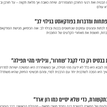
 הבנויה ואת רגעי החורבן המצמררים. שיחה כאובה אך מלאת תקווה – על חורבן ובניי
א עולם
פתחות ומדברות בפודקאסט בגילוי לב"
 לכתות ופצעים עמוקים שנחשפים בכנות ובגילוי לב: אוה הכימיאן, מגישת הפודקאס
רות, חושפת את מאחורי הקלעים של התוכנית
בבסיס רק כדי לקבל 'שחרור', וגיליתי מהי תפילה"
סה לצבא היא כלל לא ידעה מהי תפילה, אך כששוחררה היא המשיכה ישירות למדרש
יך היא הפכה לשדכנית יחד עם הרבנית לסרי, ומהם תכשיטי החיזוק שהיא משתדל
תקשורת, כדי שלא יסיים כמו רון ארד"
קלעים של המאבק להשבת בנה נמרוד משבי חמאס – מההלם הראשוני, דרך הציורים