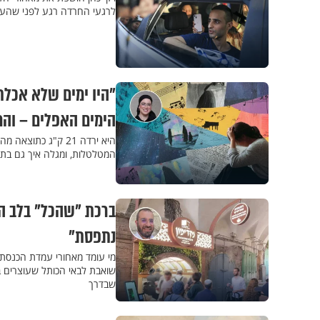
לרגעי החרדה רגע לפני שהעס
"היו ימים שלא אכלת
הימים האפלים – וה
היא ירדה 21 ק"ג 
המטלטלות, ומגלה איך גם בתו
ברכת "שהכל" בלב הש
נתפסת"
מי עומד מאחורי עמדת הכנסת א
שואבת לבאי הכותל שעוצרים בה
שבדרך