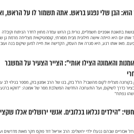
הוא: הבן שלי נפגע בראש. אתה תשמור לו על הראש, וא
ושות בתאונת אופניים חשמליים, נורית בן הרוש עמדה מחוץ לחדר הניתוח וקיבלה
ותו יום היא הייתה אישה חילונית מבית מסורתי, קוסמטיקאית מצליחה מרמת גן ש
ם. מאז אותו רגע, היא סגרה את העסק, הקדישה את חייה למען שיקום בנה ועוב
ומנות והאמונה הצילו אותי": הצייר הצעיר על המשבר
רי
בקורונה מצליח לקום מהשבר? הלל בזק, בנו של הרב אמנון בזק, מספר בגילוי לב ע
ציור כדרך לשיקום, ועל התערוכה החדשה המשלבת מסר של אמונה: "דווקא ברגע
משהו נפתח"
שי: "הילדים נכלאו בכלובים. אנשי ירושלים אכלו שקצי
רזל אכזריים שבהם ננעלו ילדי ירושלים: הרב אריאל דוד פוקס חקר מאות מדרשים ועד