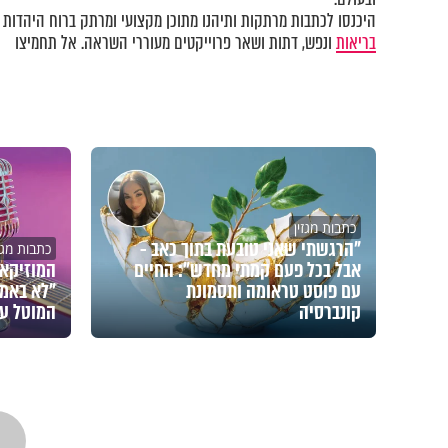
היכנסו לכתבות מרתקות ותיהנו מתוכן מקצועי ומרתק ברוח היהדות ב
בריאות
ונפש, דתות ושאר פרוייקטים מעוררי השראה. אל תחמיצו
כתבות מגזין
"הרגשתי שאני טובעת בתוך כאב -
כתבות מגזי
אבל בכל פעם קמתי מחדש": החיים
המוזיקאי
עם פוסט טראומה ותסמונת
"לא באמת
קונברסיה
המוטל על