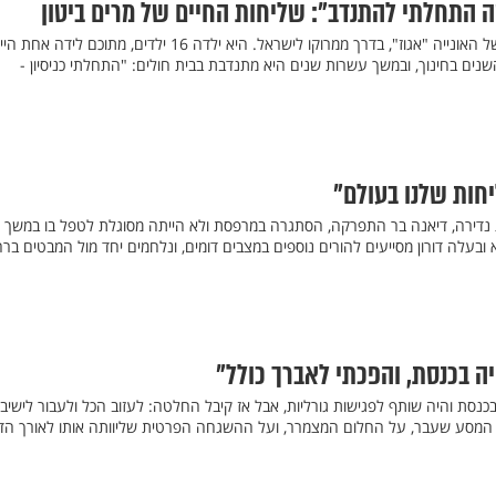
 התחלתי להתנדב": שליחות החיים של מרים ביטון
מרים ביטון נולדה על סיפונה של האונייה "אגוז", בדרך ממרוקו לישראל. היא ילדה 16 ילדים, מתוכם ליד
נים בחינוך, ובמשך עשרות שנים היא מתנדבת בבית חולים: "התחלתי כניסיון -
חות שלנו בעולם"
 נדירה, דיאנה בר התפרקה, הסתגרה במרפסת ולא הייתה מסוגלת לטפל בו במשך 
 ובעלה דורון מסייעים להורים נוספים במצבים דומים, ונלחמים יחד מול המבטים ברח
ה בכנסת, והפכתי לאברך כולל"
כנסת והיה שותף לפגישות גורליות, אבל אז קיבל החלטה: לעזוב הכל ולעבור לישיב
המסע שעבר, על החלום המצמרר, ועל ההשגחה הפרטית שליוותה אותו לאורך הד