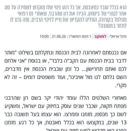
הוא בכלל עובד כמאבטח, אך כל רגע פנוי שלו מוקדש לשמירה על סוג
אחר לגמרי של ביטחון. הכירו את רון שהרבני, שאחרי נס רפואי
מטלטל בקורונה, החליט להקדיש את חייו לזיכוי הרבים. ומה גרם לו
לחזור בתשובה?
למעקב
מיכל אריאלי
ו' תמוז התשפ"ו
|
21.06.26
|
19:00
אם נכנסתם לאחרונה לבית הכנסת ונתקלתם בשילוט "מותר
לדבר בבית הכנסת עם הקב"ה בלבד", או בנוסח "אני אלחם
לכם ואתם תחרישון... כל זמן שבבית הכנסת אין מדברים,
השם נלחם לנו מול אויבינו", ועוד משפטים דומים – זה לא
מקרי.
מאחורי השלטים הללו עומד יהודי יקר בשם רון שהרבני
מפתח תקווה, שכבר שנים עוסק בחיזוק עם ישראל, ומשקיע
לשם כך מכספו, מזמנו וממרצו. הוא עצמו בעל תשובה כבר
13 שנים, במקצועו הוא בכלל מאבטח, אך כל רגע מזמנו
הפנוי הוא מקדיש למען חיזוק עם ישראל.