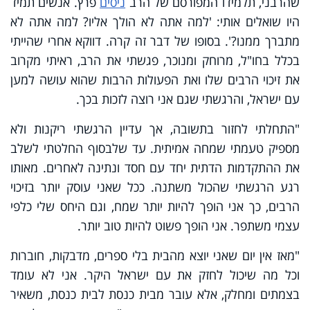
שהרבני, תלמידו המפורסם של הרב
ניסים
פרץ. אנשים תמיד
היו שואלים אותי: 'למה אתה לא הולך אליו? למה אתה לא
מתברך ממנו?'. בסופו של דבר זה קרה. דווקא אחרי שהייתי
בכלל בחו"ל, מרוחק ומנוכר, פגשתי את הרב, ראיתי מקרוב
את זיכוי הרבים שלו ואת הפעולות הרבות שהוא עושה למען
עם ישראל, והרגשתי שגם אני רוצה לזכות בכך.
"התחלתי לחזור בתשובה, אך עדיין הרגשתי ריקנות ולא
מספיק טעמתי שמחה אמיתית. עד שלבסוף החלטתי לשלב
את ההתקדמות הדתית יחד עם חסד ונתינה לאחרים. מאותו
רגע הרגשתי שהכול משתנה. ככל שאני עוסק יותר בזיכוי
הרבים, כך אני הופך להיות יותר שמח, וגם היחס שלי כלפי
עצמי משתפר. אני הופך פשוט להיות טוב יותר.
"מאז אין יום שאני יוצא מהבית בלי ספרים, מדבקות, חוברות
וכל מה שיכול לחזק את עם ישראל היקר. אני לא עומד
בצמתים ומחלק, אלא עובר מבית כנסת לבית כנסת, משאיר