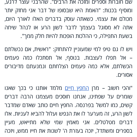
שם חוברות וספרים ומזכה את הרבים". שהרבני עוצר לרגע,
ומוסיף בכנות: "האמת היא שבסופו של דבר אני מחזק יותר
מכולם את עצמי. כשאתה עוסק בדברים האלו לאורך היום,
אתה לא מסוגל בעצמך לדבר לשון הרע או לנהל שיחה
בשעת התפילה, כי ההלכות הופכות להיות חלק ממך".
ויש לו גם טיפ למי שמעוניין להתחזק: "ראשית, אם נכשלתם
– אל תפלו לעצבות. בנוסף, אל תסתכלו כמה פעמים
הכשלתם, אלא כמה פעמים הצלחתם ונמנעתם מדיבורים
אסורים.
"והכי חשוב – מרן
החפץ חיים
מלמד אותנו כי בכך שאנו
שומרים על שפתינו, אנחנו חוסכים מעצמנו הרבה דברים
קשים, כמו למשל בפרנסה. החפץ חיים כותב שאדם שמדבר
לשון הרע, זה מערער לו את הנפש ועלול להביא לעניות. אלו
דברים מטלטלים. אני מאמין שמי שלא מתייאש, מעיין
בספרים ומשתדל, יזכה בעזרת ה' לשנות את חייו ממש, ויזכה