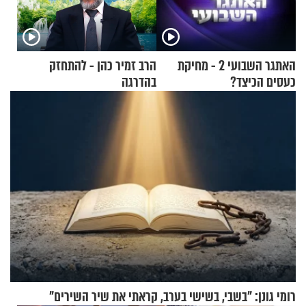
האתגר השבועי 2 - מחיקת
הרב זמיר כהן - להתחזק
כעסים הכיצד?
בהדרגה
רומי גונן: "בשבי, בשישי בערב, קראתי את שיר השירים"