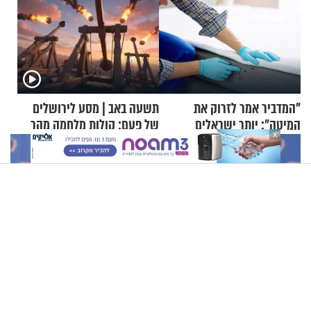
"המדביר אמר לזרוק את
תשעה באב | מסע לירושלים
המיטה": יותר ישראלים
של פעם: קולות מלחמה מהר
X
מדווחים על מכת פשפשי
הזיתים
המיטה