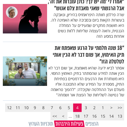
"אמרו לי 'מה יש לך? כולן עוברות את זה',
אבל הרגשתי שאני מאבדת צלם אנוש"
שרה פרלמן חוותה היפראמזיס בהיריון, ונאבקה
בעשרות הקאות ביום ובסביבה שלא האמינה לה.
היא חושפת מחקרים שמעידים על המחלה
הגנטית, ורואה לעצמה שליחות ללוות נשים
אחרות במסע הזה
"18 שנה חלמתי על הרגע שאפתח את
תיק האימוץ, אך שום דבר לא הכין אותי
לטלטלה הזו"
אסתר לביא ידעה שהיא מאומצת, אך שום דבר לא
הכין אותה למידע שהסתתר בתיק האימוץ החסוי.
היא משחזרת את הרגעים הדרמטיים בפתיחת
התיק, מספרת על המידע שלא התכוננה אליו
מעולם ועל ההחלטה שקיבלה: "להפוך טראומה
של נטישה לשליחות של הפצת אור ושמחה"
12
11
10
9
8
7
6
5
4
3
2
1
<
<<
>>
>
...
18
17
16
15
14
13
הנצפים
פעילות הידברות
תוכניות הערוץ