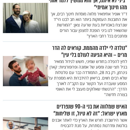
"ביני לא איתנו, אך הוא ממשיך ללמד אותי
מהו חינוך אמיתי"
ד"ר אופיר אחימאיר מלווה מוסדות חינוך רבים, אך
את התובנות העמוקות ביותר הוא חב לבנו הי"ד
שנרצח באכזריות בעת שרעה צאן: "המורשת
שהשאיר לנו ביני הופכת למצפן עבור הורים
ומחנכים בכל רחבי הארץ"
"נולדה לי ילדה מהממת. קוראים לה הדר
מרים – והיא הגיעה לעולם בלי עין"
לחץ להפלה בחודש שמיני, חשש לגידול ממאיר
בגיל חצי שנה ומסע של אמונה ופרופורציות: קארן
גינרמן, רק בת 28, התמודדה כבר עם טלטלות
שלא רבים חווים. בריאיון להידברות היא מספרת על
המסע שעברה ועל הקשר עם הקב"ה לאורך
הדרך: "הרגשתי שאלוקים מעצב לי את האופי
בצורה חדשה"
האיש שמלווה את בני ה-90 שנפרדים
מארץ ישראל: "זה לא טיול, זו שליחות"
אשר הירשברג חורש את הארץ כדי לאתר אבנים
בולטות ומדרגות נסתרות, על מנת להבטיח