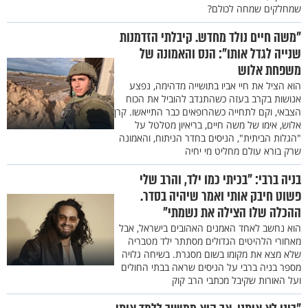
שמחלקים שמחה לכולם?
"משה חיים נולד מחדש. קיבלתי הזדמנות
שנייה לגדל אותו": הנס והאמונה של
משפחת אלוש
הוא הציל את חיי אביו בתושייה מדהימה, נפצע
אנושות בקרב בעזה כשהתנדב להוביל את הכוח
הצבאי, וקם לתחייה כשהרופאים כבר התייאשו. קרן
אלוש, אימו של משה חיים, בריאיון מטלטל על
"הגלות הביתית", הניסים בחדר הניתוח, והאמונה
שרק בורא עולם מחליט מי יחיה
בניה ברבי: "בכיתי כמו ילד, והרב שלי
פשוט חיבק אותי ואמר שיהיה בסדר.
ההכלה שלו הצילה את נשמתי"
הוא נחשב לאחד האמנים האהובים בישראל, אבל
מאחורי הלהיטים הגדולים מסתתר ילד מטבריה
שלא מצא את מקומו בשום מסגרת. בשיחה גלויה
מספר בניה ברבי על הניסים שראה בבתי החולים
ועל האורות שקיבל מכתבי הרב קוק