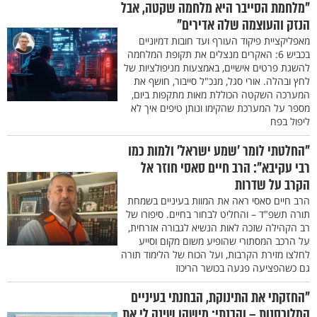
"מלחמת הסייבר היא מלחמה שקטה, אבל
הנזק והעוצמה שלה אדירים"
מאפליקציית פיקוד העורף ועד חובות דמיוניים
בכביש 6: האקרים מנצלים את תקופת המלחמה
להשגת פרטים אישיים, באמצעות מניפולציות של
לחץ ובהלה. אורי סגל, מנכ"ל סייבור, חושף את
המערכה השקטה הכוללת מאות מתקפות ביום,
מספר על המערכת שהקימו ונותן טיפים איך לא
ליפול בפח
"החלטתי לומר 'שמע ישראל' ולמות כמו
רבי עקיבא": הרב חיים סאסי חוזר אל
הקרב על שדרות
הרב חיים סאסי ראה את המוות בעיניים בשמחת
תורה תשפ"ד – והחליט לבחור בחיים. סיפורו של
רב הקהילה שזכה לאות הנשיא לגבורה אזרחית,
על הרכב המסתורי שהופיע משום מקום וסייע
לחלצו מזירת הקרבות, ועל הכוח של הלימוד תורה
גם כשהפציעה פגעה בכושר הריכוז
"החזקתי את התינוקת, הבחנתי בעיניים
המלוכסנות – והבנתי: מישהו שינה לי את