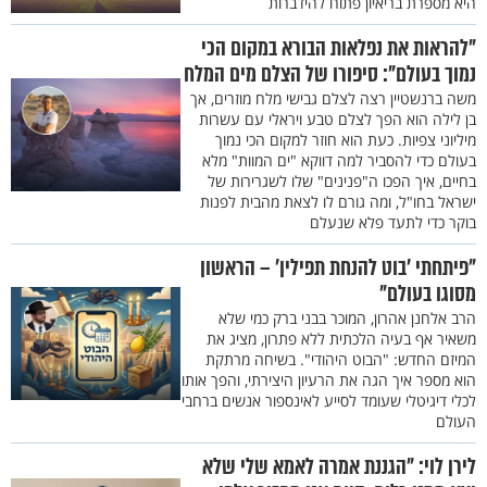
היא מספרת בריאיון פתוח להידברות
"להראות את נפלאות הבורא במקום הכי
נמוך בעולם": סיפורו של הצלם מים המלח
משה ברנשטיין רצה לצלם גבישי מלח מוזרים, אך
בן לילה הוא הפך לצלם טבע ויראלי עם עשרות
מיליוני צפיות. כעת הוא חוזר למקום הכי נמוך
בעולם כדי להסביר למה דווקא "ים המוות" מלא
בחיים, איך הפכו ה"פנינים" שלו לשגרירות של
ישראל בחו"ל, ומה גורם לו לצאת מהבית לפנות
בוקר כדי לתעד פלא שנעלם
"פיתחתי 'בוט להנחת תפילין' – הראשון
מסוגו בעולם"
הרב אלחנן אהרון, המוכר בבני ברק כמי שלא
משאיר אף בעיה הלכתית ללא פתרון, מציג את
המיזם החדש: "הבוט היהודי". בשיחה מרתקת
הוא מספר איך הגה את הרעיון היצירתי, והפך אותו
לכלי דיגיטלי שעומד לסייע לאינספור אנשים ברחבי
העולם
לירן לוי: "הגננת אמרה לאמא שלי שלא