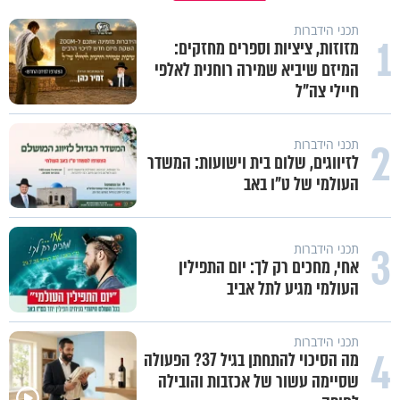
תכני הידברות
1
מזוזות, ציציות וספרים מחזקים:
המיזם שיביא שמירה רוחנית לאלפי
חיילי צה"ל
2
תכני הידברות
לזיווגים, שלום בית וישועות: המשדר
העולמי של ט"ו באב
3
תכני הידברות
אחי, מחכים רק לך: יום התפילין
העולמי מגיע לתל אביב
תכני הידברות
4
מה הסיכוי להתחתן בגיל 37? הפעולה
שסיימה עשור של אכזבות והובילה
״ זו הייתה ההחלטה הכי קשה