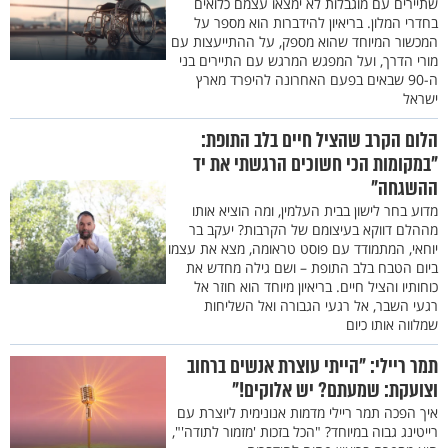
שתיירים עם מוגבלות לא ימצאו עצמם כלואים
בחדרי המלון. בריאיון להידברות הוא מספר על
המכשור המיוחד שהוא מספק, על ההתייעצות עם
מורי הדרך, ועל המפגש המרגש עם התיירים בני
ה-90 שבאים בפעם האחרונה להיפרד מארץ
ישראל
הלום הקרב שהציל חיים בלב התופת:
"במקומות הכי חשוכים הרגשתי את יד
ההשגחה"
מדוע בחר לישון בבית העלמין, ומה הוציא אותו
מההלם דווקא בעיצומם של הקרבות? יעקב בר
יוחאי, המתמודד עם פוסט טראומה, מצא את עצמו
ביום הטבח בלב התופת – ושם גילה מחדש את
כוחותיו והציל חיים. בריאיון מיוחד הוא חוזר אל
רגעי השבר, אל רגעי הגבורה ואל השליחות
שמלווה אותו כיום
תמר ריילי: "הייתי עוצרת אנשים ברחוב
וצועקת: שמעתם? יש אלוקים!"
איך הפכה תמר ריילי מדמות אנונימית ליוצרת עם
רייטינג גבוה במיוחד? "הכל בזכות 'מזמור לתודה'",