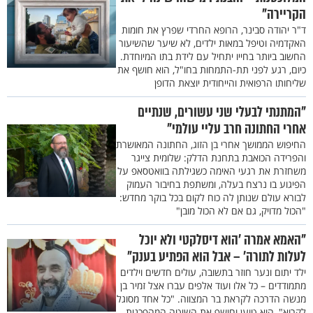
הקריירה"
ד"ר יהודה סבינר, הרופא החרדי שפרץ את חומות
האקדמיה וטיפל במאות ילדים, לא שיער שהשיעור
החשוב ביותר בחייו יתחיל עם לידת בתו המיוחדת.
כיום, רגע לפני תת-התמחות בחו"ל, הוא חושף את
שליחותו הרפואית והייחודית יוצאת הדופן
"המתנתי לבעלי שני עשורים, שנתיים
אחרי החתונה חרב עליי עולמי"
החיפוש הממושך אחרי בן הזוג, החתונה המאושרת
והפרידה הכואבת בתחנת הדלק: שלומית צייגר
משחזרת את רגעי האימה כשגילתה בוואטסאפ על
הפיגוע בו נרצח בעלה, ומשתפת בחיבור העמוק
לבורא עולם שנותן לה כוח לקום בכל בוקר מחדש:
"הכול מדויק, גם אם לא הכול מובן"
"האמא אמרה 'הוא דיסלקטי ולא יוכל
לעלות לתורה' – אבל הוא הפתיע בענק"
ילד יתום ונער חוזר בתשובה, עולים חדשים וילדים
מתמודדים – כל אלו ועוד אלפים עברו אצל זמיר בן
מנשה הדרכה לקראת בר המצווה. "כל אחד מסוגל
לקרוא", הוא טוען וחושף את השיטה המהפכנית