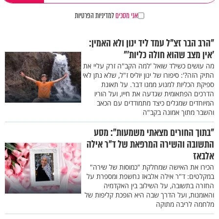
אני מסכים
למדיניות הפרטיות
"הרב הבר זצ"ל עמד ליד ינון ולא האמין:
'אין מצב שהוא חולה כליות'"
מה עושים כשילד שואל 'למה הקב"ה זרק עליי את
התיק הזה?': סיפורו של ינון יוליס ז"ל, שלא נתן לאי
ספיקת הכליות למנוע ממנו דבר. על תאונת
הדרכים הפתאומית שגדעה את חייו, ועל הוריו
המיוחדים שמגלים כיצד מתמודדים עם הכאב
והשבר מתוך אמונה בקב"ה
"בתוך החורים מצאתי משמעות": מסע
התשובה והשירה המרפאת של ד"ר אילה
אלבאז
הכירו את האישה שמחלקת "כמוסות של שירה"
במקלטים: ד"ר אילה אלבאז נחשפת ומספרת על
החזרה בתשובה, על השילוב בין האקדמיה
והאומנות, ועל הדרך שבה היא הופכת קליפות של
מלחמה לריבה מתוקה