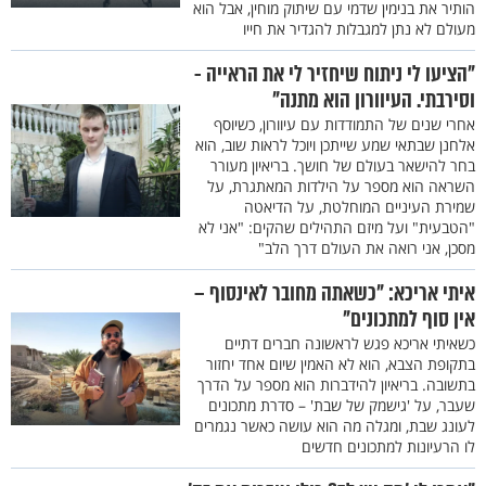
הותיר את בנימין שדמי עם שיתוק מוחין, אבל הוא
מעולם לא נתן למגבלות להגדיר את חייו
"הציעו לי ניתוח שיחזיר לי את הראייה -
וסירבתי. העיוורון הוא מתנה"
אחרי שנים של התמודדות עם עיוורון, כשיוסף
אלחנן שבתאי שמע שייתכן ויוכל לראות שוב, הוא
בחר להישאר בעולם של חושך. בריאיון מעורר
השראה הוא מספר על הילדות המאתגרת, על
שמירת העיניים המוחלטת, על הדיאטה
"הטבעית" ועל מיזם התהילים שהקים: "אני לא
מסכן, אני רואה את העולם דרך הלב"
איתי אריכא: "כשאתה מחובר לאינסוף –
אין סוף למתכונים"
כשאיתי אריכא פגש לראשונה חברים דתיים
בתקופת הצבא, הוא לא האמין שיום אחד יחזור
בתשובה. בריאיון להידברות הוא מספר על הדרך
שעבר, על 'גישמק של שבת' – סדרת מתכונים
לעונג שבת, ומגלה מה הוא עושה כאשר נגמרים
לו הרעיונות למתכונים חדשים