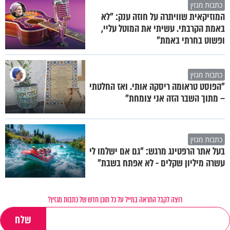
כתבות מגזין
המוזיקאית שוויתרה על חוזה ענק: "לא
באמת הקרבתי. עשיתי את המוטל עליי,
ופשוט בחרתי באמת"
כתבות מגזין
"הפוסט טראומה ריסקה אותי. ואז החלטתי
– מתוך השבר הזה אני צומחת"
כתבות מגזין
בעל אתר הרפטינג מרגש: "גם אם ישלמו לי
עשרה מיליון שקלים - לא אפתח בשבת"
רוצה לקבל התראה במייל על כל תוכן חדש של כתבות מגזין?