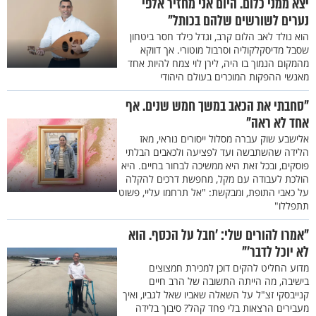
יצא ממני כלום. היום אני מחזיר אלפי
נערים לשורשים שלהם בכותל"
הוא נולד לאב הלום קרב, וגדל כילד חסר ביטחון
שסבל מדיסקלקוליה וסרבול מוטורי. אך דווקא
מהמקום הנמוך בו היה, לירן לוי צמח להיות אחד
מאנשי ההפקות המוכרים בעולם היהודי
"סחבתי את הכאב במשך חמש שנים. אף
אחד לא ראה"
אלישבע שוק עברה מסלול ייסורים נוראי, מאז
הלידה שהשתבשה ועד לפציעה ולכאבים הבלתי
פוסקים, ובכל זאת היא ממשיכה לבחור בחיים. היא
הולכת לעבודה עם מקל, מחפשת דרכים להקלה
על כאבי התופת, ומבקשת: "אל תרחמו עליי, פשוט
תתפללו"
"אמרו להורים שלי: 'חבל על הכסף. הוא
לא יוכל לדבר'"
מדוע החליט להקים דוכן למכירת חמצוצים
בישיבה, מה הייתה התשובה של הרב חיים
קנייבסקי זצ"ל על השאלה שאביו שאל לגביו, ואיך
מעבירים הרצאות בלי פחד קהל? סיבוך בלידה