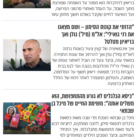
בריאיון להידברות הוא מספר על השמחה שפורצת
מתוך השכול, על העמל מאחורי סרטוני הפרשה,
ועל השיעור לחיים שקיבל באולם חשוך מחתן עיוור
"הזזתי את קונוס הסימון – ושם מצאנו
את רני גואילי": אל"מ (מיל') גולן ואך
בריאיון מטלטל
איך אינטואיציה של קצין צעיר בשטח גרמה
לאל"מ (מיל') גולן ואך להרחיב את שטח החפירה
בפאתי עזה, וכיצד צעד זה הוביל לאיתור גופתו של
רן גואילי הי"ד? מהלהבות בנובה ועד לנס בבית
הקברות בדרג' תופאח: ריאיון חשוף על המלחמה,
האמונה, והטלפון המצמרר לאחר זיהויו של החלל
האחרון ברצועה
"כיסא הגלגלים לא גורע מהתחפושת, הוא
משלים אותה": משימת החיים של מיכל בן
שבתאי
מיכל בן שבתאי הופכת מדי שנה מאות כיסאות
גלגלים למטוסי סילון, לדוכני ממתקים, לחביות דבש
ולעוד מאות תחפושות מתגלגלות. איך התחיל
הפרויקט, וכיצד הופכים הילדים המיוחדים למי