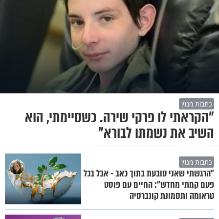
כתבות מגזין
"הקראתי לו פרקי שירה. כשסיימתי, הוא
השיב את נשמתו לבורא"
כתבות מגזין
"הרגשתי שאני טובעת בתוך כאב - אבל בכל
פעם קמתי מחדש": החיים עם פוסט
טראומה ותסמונת קונברסיה