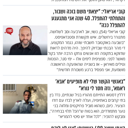
קובי אריאלי: "יצאתי משם בוכה ושבור,
והתחלתי להתפלל. 40 שנה אני מתגעגע
להתפלל ככה"
קובי אריאלי (54), נשוי, אב לארבעה וסב לשלושה.
מתגורר בירושלים. איש תקשורת וסטנדאפיסט.
"בשבעה באוקטובר חשבתי שזהו, נגמר המקצוע.
די מהר הבנתי שבדיוק להיפך. היה מדהים לראות
שדווקא בתקופה הזו אנשים צחקו הרבה יותר בקול
מאשר לפני. ספציפית לימים אלו – ימי סגר, הפגזות
וטילים מאיראן – אז בשנייה שהאזעקה הראשונה
מושמעת, אני מפסיד ברגע משכורת חודשית"
"באנשי הקשר שלי לא מופיעים 'אבא'
ו'אמא', וזה חסר לי נורא"
דללין דסטאו התייתם מהוריו בגיל שנתיים, נדד בין
בתי קרובים באתיופיה, ועלה לארץ לבדו עם דודו
הצעיר. כיום, כשהוא מוביל פרויקטים ומלווה בני
נוער מתמודדים, הוא בטוח ש"הכל תלוי בבחירה",
ומבקש להזכיר: "לכל אחד יש סיכוי להמריא"