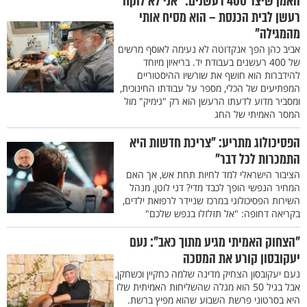
האמן שיצר 400 רעשנים: "אני לא לוקח
רעשן לבית הכנסת – הוא מסיח אותי
מהמגילה"
אביב כהן הפך אנקדוטה לא נעימה לאוסף מרשים
של 400 רעשנים בעבודת יד. בריאיון מיוחד
להידברות הוא חושף את שורשיו ההיסטוריים
המפתיעים של הכלי, מספר על עבודתו החינוכית,
ומסביר מדוע לדעתו הרעשן הוא רק "גימיק" מול
המסר האמיתי של החג
הפסיכולוג מתריע: "צריכת חדשות היא
התמכרות לכל דבר"
הציבור הישראלי למד לחיות תחת אש, אך האם
המחיר הנפשי הופך לכבד מדי? דני לוטן, מנהל
השירות הפסיכולוגי במרכז שניידר לרפואת ילדים,
בקריאה דחופה: "אל תזלזלו בנפש שלכם"
"הצחוק האמיתי מגיע מתוך כאב": נעם
יעקובסון קורע את המסכה
נעם יעקובסון הצחיק מדינה שלמה כחקיין וכשחקן,
אבל בגיל 50 הוא מגלה שהשליחות האמיתית שלו
היא בסרטוני פרשת השבוע שהוא מפיץ ברשת.