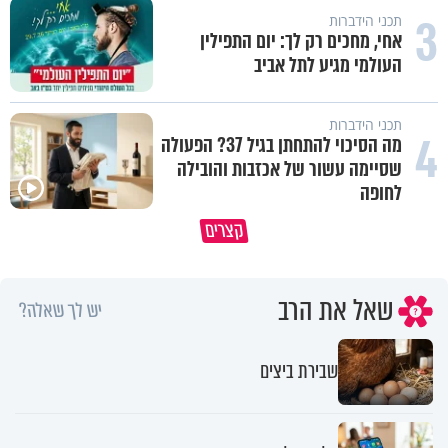
3
תכני הידברות
אחי, מחכים רק לך: יום התפילין
העולמי מגיע לתל אביב
תכני הידברות
4
מה הסיכוי להתחתן בגיל 37? הפעולה
שסיימה עשור של אכזבות והובילה
איך ייתכן שיש אנשים שיודעים
לחופה
במבט לאחור - האם התקופה הקשה
שהתורה אמת, ובכל זאת לא חיים
קצרים
הייתה שווה?
לפיה?
שאל את הרב
יש לך שאלה?
שבירת ביצים