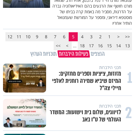
עמנואל מורנו הי"ד נפל בלבנון, אחיו הרב שמואל
מורנו חושף את הרגעים בהם האידיאולוגיה גברה
על הדרגות, מסביר מה באמת קרה בביתו של
מוסטפא דיראני, ומספר על המורשת שעמנואל
הותיר אחריו
12
11
10
9
8
7
6
5
4
3
2
1
<
<<
>>
>
...
18
17
16
15
14
13
הנצפים
פעילות הידברות
תוכניות הערוץ
תכני הידברות
1
מזוזות, ציציות וספרים מחזקים:
המיזם שיביא שמירה רוחנית לאלפי
חיילי צה"ל
2
תכני הידברות
לזיווגים, שלום בית וישועות: המשדר
העולמי של ט"ו באב