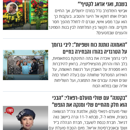
בשבת, ואני אדאג לקטיף'"
אבישי הימלפרב גדל במרכז ירושלים, אך החיים
הובילו אותו דווקא אל היער והטבע. בעקבות כך
הוא עבר מסע אישי, שגרם לו לחולל מהפך חסר
תקדים. ומה הקשר בין המלחמה לבין בנות הסמינר
והעצים שבמטעים?
"האמונה נותנת כוח ושפיות": ליבי גרומך
על הטרגדיה בהודו והבחירה בחיים
ליבי גרומך איבדה את בתה התינוקת בפתאומיות,
בלב הודו והרחק מהציוויליזציה. בראיון להידברות
היא מספרת על האובדן ועל רגשות האשמה, על
האירוע המטלטל שחוותה עם בעלה לאחר כמה
שנים ושינה עבורם את התמונה, ועל השליחות
אליה שבו במלוא הכוח
"בקטנה" עם שולי מועלם-רפאלי: "הבכי
הוא חלק מהחיים שלי ומנקה את הנפש"
שולי מועלם-רפאלי (60), אלמנת צה"ל הנשואה
בשנית, אימא ל-7, סבתא ל-11 וגרה ביישוב נווה
דניאל. חברת כנסת לשעבר, חברת הנהלה ב'יד
ושם' ובאוניברסיטת אריאל. מיום הטבח פועלת עם