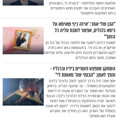
אלמנות ויתומי המלחמה: "בעזרת ה', בשבועיים
האחרונים העברנו שני חוקים ממש היסטוריים
ביחס לאלמנות וליתומים"
"הבן שלי אמר: 'איזה כיף שאימא על
כיסא גלגלים, אפשר לשבת עליה כל
הזמן'"
תאונת דרכים ריסקה את חלומה הגדול של בת חן
אלישביץ, אז בת 19. בתעצומות נפש היא בחרה
לקום מהשברים ולבנות חיים חדשים, מלאי שליחות
ואמונה, מתוך כיסא הגלגלים
השחקן שנפצע פעמיים בידיו וברגליו -
והפך לאמן: "הבנתי שה' מאותת לי"
יוסף ווסה היה בדרך להפוך לכוכב כדורגל בליגת
המקצוענים באשדוד - עד שהגוף הכריע. בריאיון
מטלטל הוא מספר על השברים שעזרו לו לראות
את הזכות שבסגירת הדלת לכדורגל ("ככה הגעתי
לשיעור תורה והתחזקתי ברוחניות") ואת הזכות
להפוך את הכאב לאמנות נדירה: "השם לא טועה
במסלול של האדם, הוא רק מחליף את המגרש
שעליו הוא משחק"