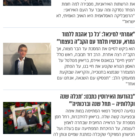
את הרשתות האיראניות, מסבירה למה חומת
הפחד נסדקה ומה עובר על העם האיראני:
"הרפובליקה האסלאמית היא האויב האמיתי, לא
ישראל"
"אמרתי למיכאל: 'כל כך אהבת ללמוד
גמרא, עכשיו תלמד עם הקב"ה בעצמו'"
הוא ביקש לסיים את המסכת עד הבר מצווה, אך
הקב"ה רצה אחרת. הרב דוד חבובה, ראש כולל
"חפץ חיים" בבואנוס איירס, בריאיון מטלטל על
האסון הנורא שקטע את חיי בנו, על הפתק
המצמרר שנמצא בחנוכייה, והקריאה שבוקעת
ממעמקי הלב: "תפסיקו עם השנאה, אנחנו עם
אחד"
"בהודעת האירוסין כתבנו: 'תכלה שנה
וקללותיה – תחל שנה וברכותיה'"
נסיעה לטיפול רפואי הסתיימה במות אימה
ובפציעה קשה שלה. בריאיון להידברות, רחל חסן
מספרת על הראייה החיובית שבחרה לאמץ
לעצמה, על ההיכרות המפתיעה עם בעלה ועל
הכישרון המוזיקלי שקיבלה כמתנת שמיים ונותן לה