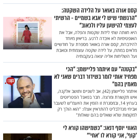
קסם אורה באואר על הלידה השקטה:
"הרגשתי שיש לי אבא בשמיים - הרשיתי
לעצמי להישען עליו ולכאוב"
היא חוותה שתי לידות שקטות והפלה, אבל את
האופטימיות לא איבדה לרגע. בריאיון מיוחד
להידברות, קסם אורה באואר מספרת על חודשיים
מלאים במתח, על לידה שקטה עוצמתית וכואבת
ועל השליחות אליה יצאה בעקבותיה
"בקטנה" עם איתמר פליישמן: "הכי
מפחיד אותי לומר בשידור דברים שאני לא
מאמין בהם"
איתמר פליישמן (42), אב לשניים ותושב אלקנה,
איש תקשורת ומרצה. חבר בפאנל הפטריוטים
בערוץ 14, ובמסגרת זו הזמין את היועמ"ש לשעבר
אביחי מנדלבליט להתראיין אצלו: "הוא הולך רק
למקומות שלא שואלים בהם שאלות"
האווי יוסף דנאו: "כשמישהו קורא לי
'קוף', אני קורא לו 'אחי'"