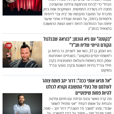
הגדול' כדי לברוח מהרווקות וגילתה שהשכינה
מחכה לה בשדרה החמישית. השחקנית אמה ביתן
מדברת על המעבר מהבמות של 'בית צבי' ליהדות
ולחסידות ברסלב, על הזוגיות שנולדה אחרי שיעור
ימימה ועל ההחלטה להיות 'ראש הצוות הראשונה
בחצאית' בנתב"ג
"בקטנה" עם גיא הוכמן: "כנראה שבגלגול
הקודם הייתי שליח חב"ד"
גיא הוכמן, בן 37, נשוי ואב לשניים, גר ברמת גן
ו"משמח יהודים כמקצוע". בשנתיים האחרונות
עוסק רבות בשימוח והעלאת המוטיבציה בקרב
חיילי צה"ל בזירות השונות ובקרב פצועי צה"ל
בשיקום
"אל תראו אותי ככה": דרור יהב פותח צוהר
לעולמם של בעלי התשובה וקורא לכולנו
להיות פחות שיפוטיים
מה קרה כאשר נכנס הביתה עם מיחם ופלטה
והנחית על אשתו לעתיד "אני מתחיל לשמור
שבת", ומהו "משבר 15 השנה"? דרור יהב – סופר,
חוקר ומנהל תוכן – מספר על דרכו לתשובה, על