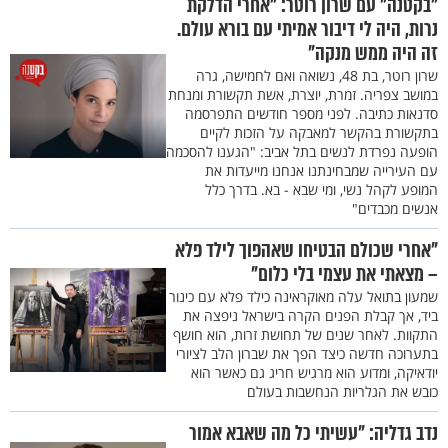
"בקטנה" עם שרון רוטר: "אחרי הדלקת
נרות, היה לי דיבור אמיתי עם בורא עולם.
זה היה ממש מנקה"
שרון רוטר, בת 48, נשואה ואם לחמישה, גרה
במושב צפריה. זמרת, יוצרת, אשת תקשורת ומנחת
סדנאות כתיבה. לפני מספר חודשים התפרסמה
בתקשורת בהקשר למאבקה על הזכות לקיים
הופעה נפרדת לנשים בתל אביב: "הגענו להסכמה
עם העירייה שמבחינתנו אנחנו מייעדות את
המופע לקהל נשי, ומי שבא - בא. בדרך כלל
אנשים מכבדים"
"אחרי שכולם הבטיחו שאהפוך לילד פלא
– מצאתי את עצמי בלי כלום"
שמעון בתואל עלה מאוקראינה כילד פלא עם כינור
ביד, אך קבלת הפנים הקרה בישראל ניפצה את
התקוות. לאחר שנים של תחושת זרות, הוא חושף
בתערוכה חדשה כיצד הפך את שברון הלב לציורי
יודאיקה, ומדוע הוא מרגיש חריג גם כאשר הוא
כובש את הגלריות הנחשבות בעולם
נדב גדליה: "עשיתי כל מה שאבא אמור