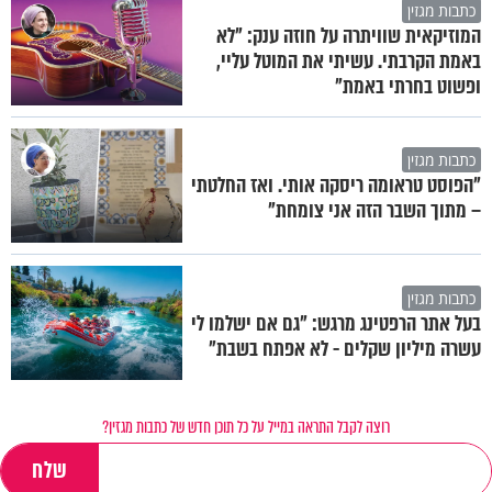
כתבות מגזין
המוזיקאית שוויתרה על חוזה ענק: "לא
באמת הקרבתי. עשיתי את המוטל עליי,
ופשוט בחרתי באמת"
כתבות מגזין
"הפוסט טראומה ריסקה אותי. ואז החלטתי
– מתוך השבר הזה אני צומחת"
כתבות מגזין
בעל אתר הרפטינג מרגש: "גם אם ישלמו לי
עשרה מיליון שקלים - לא אפתח בשבת"
רוצה לקבל התראה במייל על כל תוכן חדש של כתבות מגזין?