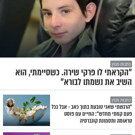
כתבות מגזין
"הקראתי לו פרקי שירה. כשסיימתי, הוא
השיב את נשמתו לבורא"
כתבות מגזין
"הרגשתי שאני טובעת בתוך כאב - אבל בכל
פעם קמתי מחדש": החיים עם פוסט
טראומה ותסמונת קונברסיה