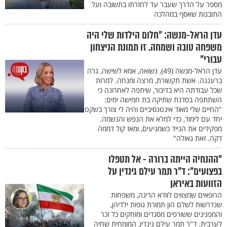
מספר על הדרך שעבר עד לחזרתו בתשובה ועל
התובנות שאסף במהלכה
עדן הראל-מנשה: "חלום הילדות שלי היה
משפחה טובה ושמחה. זו תמונת הניצחון
עבורי"
עדן הראל-מנשה (49), נשואה, אמא לשישה, גרה
ברעננה. אשת תקשורת, מרצה ומנחה. למרות
שכל עבודתה היא בדיבור, שיתפה לאחרונה כי
השתתפה בסדנת שתיקה בת חמישה ימים:
"החיים שלי מאוד אינטנסיביים והיה לי צורך בשקט
יחד עם לימוד, כדי למלא את הנפש והנשמה.
מפקידים את הנייד כשמגיעים, ומאז קול דממה
דקה. זאת גאולה"
"ההנחיה הייתה ברורה - אל תטפלו
בפצועים": ד"ר תמר עילם גינדין על
הזוועות באיראן
הרופאים שמצווים לוודא הריגה, משפחות
שנדרשות לשלם הון תמורת גופות ילדיהן,
והמפגינים ששורפים מסגדים ומוחקים כל זכר
לערבית. ד"ר תמר עילם גינדין, המומחית שחיה