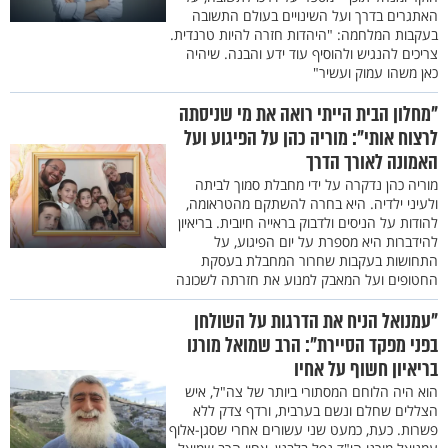
האתגרים בדרך ועל השינויים בעולם התשובה
בעקבות המלחמה: "היהדות חזרה להיות טרנדית.
צריכים להנגיש ולהוסיף עוד ידע והבנה. שיהיה
כאן משהו עמוק ועשיר"
"מחלון הבית הייתי רואה את מי שניסתה
לרצוח אותי": מוריה כהן על הפיגוע ועל
האמונה לאורך הדרך
מוריה כהן נדקרה על ידי מחבלת סמוך לביתה
ולעיני ילדיה. היא בחרה להשתקם מהטראומה,
להודות על הניסים ולדבוק בראייה חיובית. בריאיון
להידברות היא מספרת על יום הפיגוע, על
התחושות בעקבות שחרור המחבלת בעסקת
החטופים ועל המאבק למנוע את חזרתה לשכונה
"עמנואל הניח את הדרגות על השולחן
בפני מפקד הסיירת": הרב שמואל מורנו
בריאיון חשוף על אחיו
הוא היה הלוחם המסתורי ביותר של צה"ל, איש
הצללים שחלם ונשם בערבית, ורדף צדק ללא
פשרות. כעת, כמעט שני עשורים אחרי שסגן-אלוף