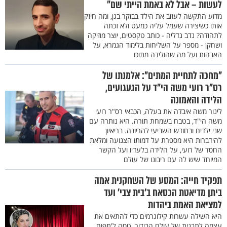
לעשות – אבל לא באמת הייתי שם"
מדוע התקשה לעזוב את הילד בבוקר בגן, ומה חיזק
אותו כשיצירה שעמל עליה כמעט ולא זכתה
לתהודה? נדב גדליה - כותב טקסטים, יוצר מוזיקה
ושחקן - מספר על השליחות בלימוד הגמרא, על
האבהות ועל מה שהולידה מתוכו
"מחכה לתחיית המתים": אלמנתו של
רס"ר רועי משה הי"ד על הגעגועים,
הלידה והאמונה
לינור משה איבדה את בעלה, הכבאי רס"ר רועי
משה הי"ד, בטבח בשמחת תורה. היא נותרה עם
שני ילדים ובחודש השביעי להריונה. בריאיון
להידברות היא מספרת על דמותו הצנועה ומלאת
החסד של רועי, על הלידה בלעדיו ועל הקשר
המיוחד שיש לה עם ריבונו של עולם
תפקיד חייה: המסע של השחקנית אמה
ביתן מדיאטת הכסאח ב'בית צבי' ועד
למציאת האמת ביהדות
היא השילה עשרות קילוגרמים כדי להתאים את
עצמה לתבנית של עולם הבידור, טסה ל'תפוח