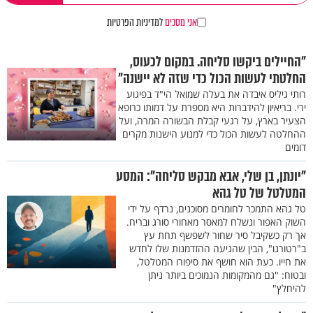
אני מסכים
למדיניות הפרטיות
"החיילים ביקשו סליחה. במקום לכעוס,
החלטתי לעשות הכול כדי שזה לא יישנה"
רותי גיליס איבדה את בעלה שמואל הי"ד בפיגוע
ירי. בריאיון להידברות היא מספרת על דמותו כרופא
הצעיר בארץ, על רגעי קבלת הבשורה המרה, ועל
ההחלטה לעשות הכול כדי למנוע הישנות מקרים
דומים
"יונתן, בן שלי, אבא מבקש סליחה": המסע
המטלטל של טל גהא
טל גהא התמכר לחומרים מסוכנים, נרדף על ידי
השוק האפור ונשלח למאסר מאחורי סורג ובריח.
אך רק כשקיבל סיר שחור לשפשף תחת עץ
ב"רטורנו", הבין שהגיעה ההזדמנות שלו לחדש
את חייו. כעת הוא חושף את סיפורו המטלטל,
ובטוח: "גם מהמקומות הנמוכים ביותר ניתן
להיחלץ"