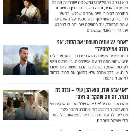
הוא גדל כילד פיליפיני במשפחה ישראלית אמידה
מצפון תל אביב, וחווה משבר זהות בין המשפחה
התומכת לסיפורי חיים אחרים שפגש. בריאיון
להידברות, האווי יוסף דנאו מספר על האתגרים
עימם התמודד, על המוזיקה שהייתה לו למפלט
ועל הדרך לאבא שבשמיים
"אחרי 27 שנים חשפתי את הסוד: 'אני
חולה אפילפסיה'"
הזמר ידידיה שפיזדה נשא בליבו סוד, ומעטים בלבד
ידעו שהוא מתמודד עם אפילפסיה. בין פרכוס אישי
לפרכוס לאומי, הבשילה בו הבנה פשוטה אך משנה
חיים: אין דרך אחרת אלא לחשוף את הסוד וללמוד
לאהוב את עצמו
"אני אבא שלו, הוא הבן שלי – ובזה זה
נגמר. זה מה שהקב"ה רצה"
מהרגע בו הכריז "אני אבא שלו" ועד המאבקים מול
המערכות הגדולות: דוד פומברג מתאר כיצד
מגדלים ילד עם תסמונת דאון לעצמאות, בלי כעס
ובלי שאלות מיותרות