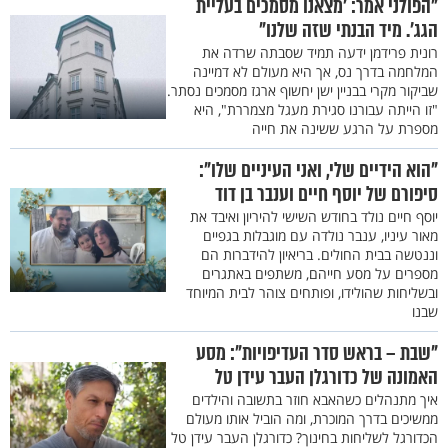
"הפולני אמר: 'מצאנו מסמכים בעליית
הגג'. מיד הבנתי שזה שלנו"
רונית פרידמן ידעה תמיד שסבתה שרדה את
המלחמה בדרך נס, אך היא מעולם לא דמיינה
שביקור מקרי בבניין ישן יחשוף ארגז מסמכים נסתר.
"זו הייתה עבורנו סגירת מעגל מצמררת", היא
מספרת על הרגע ששינה את חייה
"הוא הידיים שלי, ואני העיניים שלו":
סיפורם של יוסף חיים וענבר בן דוד
יוסף חיים נולד בחודש השישי להיריון ואיבד את
מאור עיניו, ענבר נולדה עם מוגבלות בגפיים
וננטשה בבית החולים. בריאיון להידברות הם
מספרים על מסע חייהם, משתפים באתגרים
ובשליחות שהולידו, ופותחים צוהר לבית המיוחד
שבנו
"שבת – בראש סדר העדיפויות": מסע
האמונה של כדורגלן העבר עידן טל
איך מתנהלים כשהאבא חוזר בתשובה והילדים
ממשיכים בדרך המוכרת, ומה הוביל אותו מעולם
הכדורגל לשליחות בחינוך? כדורגלן העבר עידן טל