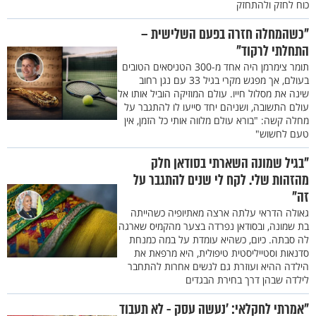
כוח לחזק ולהתחזק
"כשהמחלה חזרה בפעם השלישית –
התחלתי לרקוד"
תומר צימרמן היה אחד מ-300 הטניסאים הטובים
בעולם, אך מפגש מקרי בגיל 33 עם נגן רחוב
שינה את מסלול חייו. עולם המוזיקה הוביל אותו אל
עולם התשובה, ושניהם יחד סייעו לו להתגבר על
מחלה קשה: "בורא עולם מלווה אותי כל הזמן, אין
טעם לחשוש"
"בגיל שמונה השארתי בסודאן חלק
מהזהות שלי. לקח לי שנים להתגבר על
זה"
גאולה הדראי עלתה ארצה מאתיופיה כשהייתה
בת שמונה, ובסודאן נפרדה בצער מהקמיס שארגה
לה סבתה. כיום, כשהיא עומדת על במה כמנחת
סדנאות וסטייליסטית טיפולית, היא מרפאת את
הילדה ההיא ועוזרת גם לנשים אחרות להתחבר
לילדה שבהן דרך בחירת הבגדים
"אמרתי לחקלאי: 'נעשה עסק - לא תעבוד