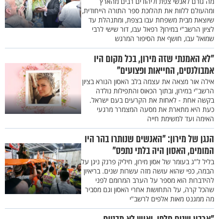
מה גורם לאנשי צפת וליהודים רבים מהארץ
ומהעולם ללוות את תהלוכת ספר התורה הייחודית,
שיוצאת מבית משפחת עבו בצפת, ומתנהלת עד
לציון הרשב"י במירון? רפאל עבו, דור שישי לרבי
שמואל עבו, חושף את הסיפור המרגש
"לא האמנתי שזה מירון, בכל מקום היו
אמבולנסים, החייאות ופצועים"
אילה אור מצאה את עצמה בלב האסון הנורא בציון
הרשב"י במירון, ובתוך הכאוס והתפילות נולדה
בקשה אחת - לאחות את הקרעים בעם ישראל.
כעת היא מתארת את מסעה המצמרר מרגעי
האימה ועד למשימת חייה
הנגן של מירון: "האנשים שנותרו בהר היו
המומים, האסון היה בלתי נתפס"
בליל ל"ג בעומר של אסון מירון, חיליק פרנק ניגן על
הבמה, כפי שהוא עושה מזה עשרות שנים. בריאיון
להידברות הוא מספר על הערב המרומם לפני
שהכל קרה, על התחושות אחרי האסון וגם מסביר
מה ממגנט מאות אלפים לרשב"י