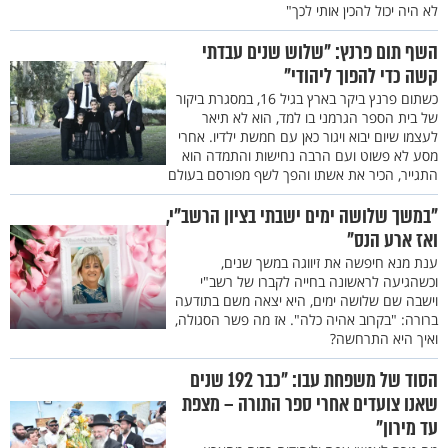
לא היה יכול להכין אותי לכך"
השף תום פרנץ: "שלוש שנים עבדתי
קשה כדי להפוך ליהודי"
כשתום פרנץ ביקר בארץ בגיל 16, במסגרת ביקור
של בית הספר הגרמני בו למד, הוא לא תיאר
לעצמו שיום יבוא ויגור כאן עם חמשת ילדיו. אחרי
מסע לא פשוט ועם הרבה נחישות והתמדה הוא
התגייר, הכיר את אשתו והפך לשף מפורסם בעולם
"במשך שלושה ימים ישבתי בציון הרשב"י,
ואז ארע הנס"
ענת מנא חיפשה את זיווגה במשך שנים,
וכשהגיעה לראשונה בחייה לקברו של רשב"י
וישבה שם שלושה ימים, היא יצאה משם בתודעה
ברורה: "בקרוב אהיה כלה". אז מה פשר הסגולה,
ואיך היא התרחשה?
הסוד של משפחת עבו: "כבר 192 שנים
שאנו צועדים אחרי ספר התורה – מצפת
עד מירון"