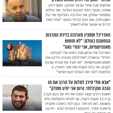
שלושים שנה אחרי שניצל מפיגוע, חושף דורון
אוחנה, מפקד כיתת הכוננות באלעד, את החלום
המסתורי שחלם, את ההדרכה המדויקת של הרב
ראובן אלבז, ואת הנס הבלתי נתפס: "אחרי כאלו
דברים אי אפשר שלא להאמין"
האדריכל שמציג תערוכה בזירת התרבות
הנחשבת בעולם: "לא חושש
מאנטישמיות, אני יהודי גאה"
האדריכל אלי ארמון מציג בימים אלו "תערוכה
יהודית" בביאנלה לאדריכלות בוונציה, ולרגע אינו
חושש מאנטישמיות: "אני מציג את מנורת שבעת
הקנים, את נרות השבת ואת ספר התורה, זו
הזדמנות לחבר את העולם לעם ישראל"
"אבא שלי סירב לתלות על הרכב את תו
הנכה שקיבלתי. היום אני יודע שצדק"
תאונת דרכים קשה הפכה את חייו של נעם וינברג
בן ה-12 מקצה לקצה, אך למרות ההשלכות הלא
פשוטות, הוא לא ויתר. נעם למד בישיבה תיכונית
ובישיבת הסדר, התעקש להתגייס לצבא - ולרגע