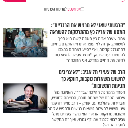
אני מסכים
למדיניות הפרטיות
"הרגשתי שאני לא מרגיש את הרגליים":
המסע של אריה כץ מהתרסקות להשראה
אחרי שעבר אריה כץ תאונה קשה הוא הפך
למשותק, אך זה לא עוצר אותו מלהתקדם בחיים,
להתגלגל קדימה, ואף לסייע לאחרים במצבו
להתמודד עם שיתוק. "תמיד אפשר למצוא כוח
לחיות את החיים מחדש, אני ההוכחה"
הרב של צעירי תל אביב: "לא צריכים
לחשוש משאלות נוקבות, דווקא כך
מגיעות התשובות"
הפחד מ"מדינת ההלכה שבדרך", האמונה מול
אירועי הטבח של שמחת תורה, הכמיהה לחופש,
והבדידות שהולכת עם עומק – הרב מאיר דורפמן
אינו חושש להעלות נושאים רגישים ולהגיש עליהם
תשובות מדויקות. אז איך הוא מושך צעירים מתל
אביב לבוא ללמוד עמו דף גמרא, ואיך זה מתקשר
לספרו החדש?