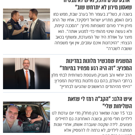
"ארבע שנים חלפו, ואיש לא מבטיח
שאסון מירון לא יתרחש שוב"
בשנה זו, כשל"ג בעומר חל בערב שבת, ממש כמו
ביום האסון, מתריע ישראל דיסקינד, אחיו של הרוג
מירון ויו"ר פורום 'משפחות מירון': "הסכנה קיימת,
ולא נעשה שינוי מהותי כדי למנוע אותה". הוא
מיצר על אוזלת היד של המערכת, ומשתף בכאב
הנצחי: "הזיכרונות אינם עוזבים, אין אף משפחה
ששבה לשגרה"
המשגיח שמכשיר מלונות במדינות
המפרץ: "זה היה רגע מפחיד במיוחד"
הרב יוחאי והב מעניק מעטפת כשרותית לבתי מלון
ברחבי העולם, בהם גם מלונות במדינות המפרץ:
"הייתי מהיהודים הראשונים שהגיעו לבחריין"
איש הלגו: "הקב"ה רמז לי שזאת
השליחות שלי"
כבר 15 שנה שמאור כהן מחלק מדי יום ערכות לגו
לילדים חולי סרטן, ובשנה האחרונה גם לחיילים
פצועים. לידה שקטה שעברה אשתו, אחרי שנות
המתנה לילדים, לא גרמה לו להפסיק אלא