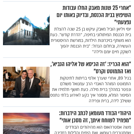
"אחרי 25 שנות מאבק החלו עבודות
השיפוץ בבית הכנסת, ובדיוק באותו יום
נפצעתי"
יוסי ויליאן הוביל מאבק עיקש בן 25 שנה להצלת
בית הכנסת המיתולוגי בחיפה, "הדרת קודש". כעת
הוא משתף בזיכרונות הילדות, במורשת ההיסטורית
העשירה, ובחלום הגדול: "בית הכנסת יהפוך
לשוקק חיים יומם ולילה"
"הוא הכריז: 'זה הכיסא של אליהו הנביא',
ואז התמוטט וקרס"
בגיל 89, אחרי שערך אלפי בריתות לתינוקות
התמוטט המוהל האגדי הרב עמנואל משולם
ונפטר במהלך ברית מילה. כעת חושף תלמידו את
הסיפור המלא, ומספר איך נקע לאירוע בלתי נתפס
ששילב לידה, ברית ופרידה
היהודי הבודד מעומאן לכתב הידברות:
"מפחיד לשוחח איתך, זה מסכן אותי"
משה אסטרהאוס הוא מהיהודים הבודדים
שמתגוררים בעומאן, ואת הימים והלילות במדינה