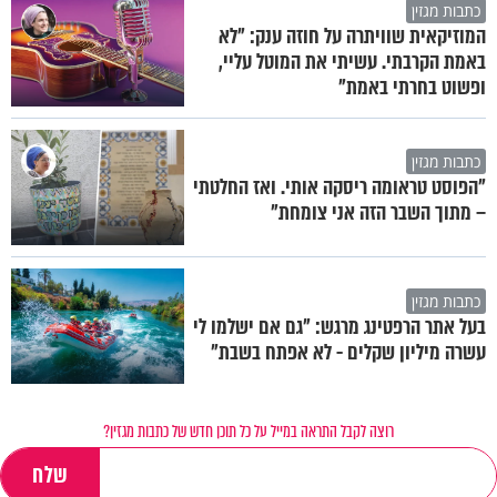
כתבות מגזין
המוזיקאית שוויתרה על חוזה ענק: "לא
באמת הקרבתי. עשיתי את המוטל עליי,
ופשוט בחרתי באמת"
כתבות מגזין
"הפוסט טראומה ריסקה אותי. ואז החלטתי
– מתוך השבר הזה אני צומחת"
כתבות מגזין
בעל אתר הרפטינג מרגש: "גם אם ישלמו לי
עשרה מיליון שקלים - לא אפתח בשבת"
רוצה לקבל התראה במייל על כל תוכן חדש של כתבות מגזין?