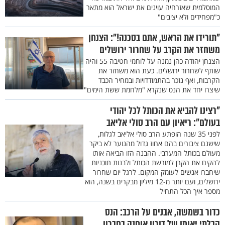
המוסלמית שאזרחיה עוינים את ישראל הוא מתאר
כ"מפחידים ולא יציבים"
"תורידו את הראש, אתם בסכנה!": הצנחן
משחזר את הקרב על שחרור ירושלים
הצנחן יהודה כהן נמנה על לוחמי חטיבה 55 והיה
שותף לשחרור ירושלים. כעת הוא משחזר את
הקרבות, ואף נזכר בהתמודדויות ובמחיר הכבד
שיצרו יחד את הנס שנקרא "מלחמת ששת הימים"
"רצינו להביא את הכותל לכל יהודי
בעולם": ריאיון עם הרב סולי אליאב
לפני 35 שנה הופתע הרב סולי אליאב לגלות,
שישנם ציבורים בהם אחוז גדול מהנוער לא ביקר
מעולם בכותל המערבי. ההבנה הזו הביאה אותו
להקים את הקרן למורשת הכותל ולבנות תוכניות
שיחברו אנשים לעומק המקום. לרגל יום שחרור
ירושלים, ועם יותר מ-12 מיליון מבקרים בשנה, הוא
מספר איך הכל התחיל
כדור בשמשה, אבנים על הרכב: הנס
הבלתי יאומן של דורון אוחנה בחברון