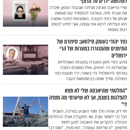
לשלושה ילדים על הרצף"
שירי פריאנט פונתה מביתה שבגבול הצפון, איבדה
את שגרת חייה, ונאלצה להתמודד עם תוצאות
אבחון של בתה הקטנה. באמצעות כתיבה ואמונה
היא הצליחה לרפא את עצמה, ואף לסייע לנשים
רבות נוספות
כפר יהודי בעומק סילוואן: סיפורם של
התימנים שהתגוררו במערות של הרי
ירושלים
מדוע יהודי תימן התגוררו במערות האפלוליות
שבמורדות הר הזיתים, ואילו מסמכים התגלו
במרתף הירושלמי? גדי בשארי, יו"ר מועצת כפר
השילוח, מוליך אותנו בין סמטאות העבר
"החלטתי שהיאכטה שלי לא תצא
להפלגות בשבת, אך לא שיערתי מה מצפה
לי"
חזי דיין, שהיה מלך סופי השבוע במרינה, השבית
הכל כדי לשמור שבת, ואז התקבלה אצלו ההחלטה
הגדולה: להקדיש את היאכטה למען לוחמי
מילואים. "זו שליחות עצומה", הוא מעיד, "שום דבר