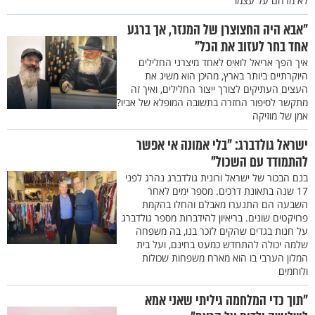
לא מרחם על עצמו
"אבא היה החצוצרן של המנזר, אך ברגע
אחד בחר לעזוב את הכל"
איך הפך אריאל לואיס לאחד מיצרני החלילים
היוקרתיים ביותר בארץ, מהיכן הוא משיג את
העצים העתיקים לצורך ייצור החלילים, ואיך זה
מתקשר לסיפור החזרה בתשובה המופלא של אביו?
אמן של מוזיקה
ישראל גולדברג: "בלי אמונה אי אפשר
להתמודד עם השכול"
בנם הבכור של ישראל ורונית גולדברג נהרג לפני
17 שנה בתאונת דרכים. מספר ימים לאחר
השבעה הם התנערו מאבלם והחלו בהקמת
פרויקטים שונים. בריאיון להידברות מספר גולדברג
על חנות בגדים שהקים לזכר בנו, בה משפחה
שלמה יכולה להתחדש כמעט בחינם, ועל בית
המלון הערבי בו הוא מארח משפחות שכולות
ולוחמים
"תוך כדי המלחמה גיליתי שאני אמא