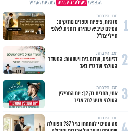
הנצפים
פעילות הידברות
תוכניות הערוץ
תכני הידברות
1
מזוזות, ציציות וספרים מחזקים:
המיזם שיביא שמירה רוחנית לאלפי
חיילי צה"ל
2
תכני הידברות
לזיווגים, שלום בית וישועות: המשדר
העולמי של ט"ו באב
3
תכני הידברות
אחי, מחכים רק לך: יום התפילין
העולמי מגיע לתל אביב
תכני הידברות
4
מה הסיכוי להתחתן בגיל 37? הפעולה
שסיימה עשור של אכזבות והובילה