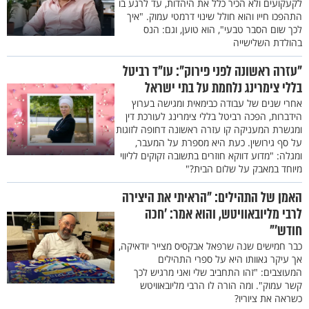
לקעקועים ולא הכיר כלל את היהדות, עד לרגע בו
התהפכו חייו והוא חולל שינוי דרמטי עמוק. "איך
לכך שום הסבר טבעי", הוא טוען, וגם: הנס
בהולדת השלישייה
"עזרה ראשונה לפני פירוק": עו"ד רביטל
בללי צימרינג נלחמת על בתי ישראל
אחרי שנים של עבודה כבימאית ומגישה בערוץ
הידברות, הפכה רביטל בללי צימרינג לעורכת דין
ומגשרת המעניקה קו עזרה ראשונה דחופה לזוגות
על סף גירושין. כעת היא מספרת על המעבר,
ומגלה: "מדוע דווקא חוזרים בתשובה זקוקים לליווי
מיוחד במאבק על שלום הבית?"
האמן של התהילים: "הראיתי את היצירה
לרבי מליובאוויטש, והוא אמר: 'חכה
חודש'"
כבר חמישים שנה שרפאל אבקסיס מצייר יודאיקה,
אך עיקר גאוותו היא על ספרי התהילים
המעוצבים: "זהו התחביב שלי ואני מרגיש לכך
קשר עמוק". ומה הורה לו הרבי מליובאוויטש
כשראה את ציוריו?