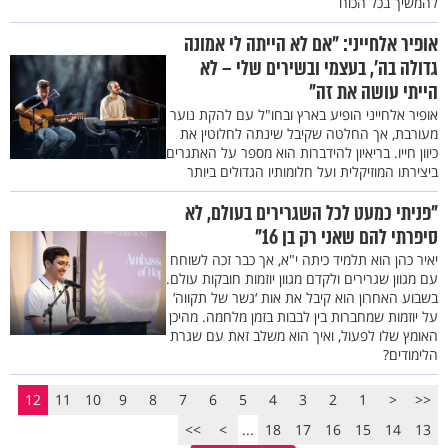
להמשיך בכל הכוח
אופיר אלחייני: "אם לא הייתה לי אמונה
גדולה בה', בעצמי ובשירים שלי – לא
הייתי עושה את זה"
אופיר אלחייני הופיע בארץ ובחו"ל עם להקת נוער
מעורבת, אך החלטה שקיבל שינתה לחלוטין את
כיוון חייו. בריאיון להידברות הוא מספר על האתגרים
ביצירתו המוזיקלית ועל חלומותיו הגדולים ביותר
"פניתי כמעט לכל השגרירים בעולם, לא
סיפרתי להם שאני רק בן 16"
יאיר כהן הוא תלמיד כיתה י"א, אך כבר זכה לשוחח
עם מגוון שגרירים ולקדם מגוון יוזמות חובקות עולם.
בשבוע האחרון הוא קיבל את אות ‘גשר של תקווה’
על יוזמות שמחברות בין לבבות בזמן מלחמה. מהיכן
האומץ שלו לפעול, ואיך הוא משלב זאת עם שגרת
הלימודים?
12
11
10
9
8
7
6
5
4
3
2
1
<
<<
>>
>
...
18
17
16
15
14
13