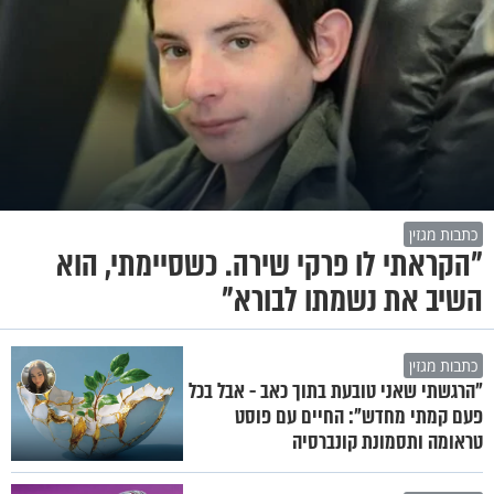
כתבות מגזין
"הקראתי לו פרקי שירה. כשסיימתי, הוא
השיב את נשמתו לבורא"
כתבות מגזין
"הרגשתי שאני טובעת בתוך כאב - אבל בכל
פעם קמתי מחדש": החיים עם פוסט
טראומה ותסמונת קונברסיה