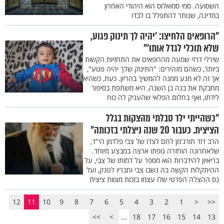
השסועה. סמי סמואלוס הוא היהודי האחרון
במדינה, שנותר להתפלל בו לבדו
"הרופאים הלחיצו: 'יהיה לך תינוק פגוע,
שלא תוכלי לגדל אותו'"
שירלי דרזי שמעה מהרופאים את התחזיות הקשות
ביותר, כשהם מזהירים: "התינוק שלך יהיה פגוע",
אך זה לא מנע ממנה להמשיך בהריון. כעת, כשהיא
מחבקת את בנה בן השנה, היא משתפת בסיפור
לידתו, ואף בחלום הפלאי שהעניק לה כוח
"כשהייתי ילד סבלתי מהצקות בגלל
הציצית. כעבור 20 שנה ניצלתי בזכותה"
הרב דוד תורג'מן לחם לצדו של צבי פלדמן הי"ד,
שלאחרונה הוחזרה גופתו ארצה במבצע מיוחד.
בריאיון להידברות הוא מספר על דמותו של צבי, על
ההיתקלות הקשה בה נשבו צבי וחבריו לטנק, ועל
נס ההצלה הפרטי שלו עצמו בזכות מצוות ציצית
12
11
10
9
8
7
6
5
4
3
2
1
<
<<
>>
>
...
18
17
16
15
14
13