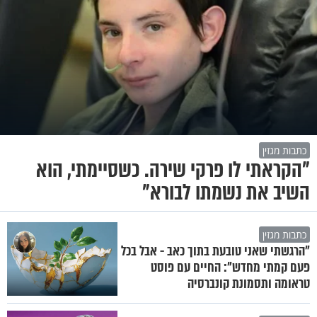
כתבות מגזין
"הקראתי לו פרקי שירה. כשסיימתי, הוא
השיב את נשמתו לבורא"
כתבות מגזין
"הרגשתי שאני טובעת בתוך כאב - אבל בכל
פעם קמתי מחדש": החיים עם פוסט
טראומה ותסמונת קונברסיה