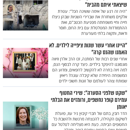
שיצאתי איתם מהבית"
"היה זה רגע של אימה ששינה הכל": עטרת
אלקיים משחזרת את שברירי השניות שבהן ניצלו
חייה וחיי משפחתה מפגיעת הכטב"ם, ואת
ההתמודדות המטלטלת עם בית הרוס, חוסר
ודאות, ותקווה בלתי מעורערת
"היינו אחרי עשר שנות ציפייה לילדים. לא
האמנו שהנס קרה"
אחרי שנים רבות של המתנה, זכו הרב אלרן וזיווה
מונסונגו להיפקד בילדים. כיצד קרה לבסוף הנס,
למה זיוה בחרה לא להקשיב לרופאים, ומדוע הם
המשפחה היחידה שלא קיבלה עוגה? ריאיון
שפותח צוהר לעולמם של זוגות חשוכי ילדים
"שקט שלפני הסערה": שירי החטוף
עמירם קופר נחשפים, ורומזים את הבלתי
יאומן
הדר רובין, בתם של חברי קיבוץ ניר עוז, פועלת
לשיקום הקהילה, להנצחה מרגשת ולהשבת כל
החטופים הביתה. כעת היא מצליחה לטלטל עם
חשיפת שירי החטוף עמירם קופר, ומגלה