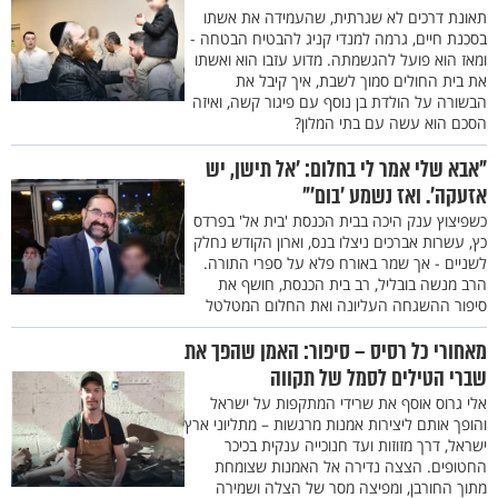
תאונת דרכים לא שגרתית, שהעמידה את אשתו
בסכנת חיים, גרמה למנדי קניג להבטיח הבטחה -
ומאז הוא פועל להגשמתה. מדוע עזבו הוא ואשתו
את בית החולים סמוך לשבת, איך קיבל את
הבשורה על הולדת בן נוסף עם פיגור קשה, ואיזה
הסכם הוא עשה עם בתי המלון?
"אבא שלי אמר לי בחלום: 'אל תישן, יש
אזעקה'. ואז נשמע 'בום'"
כשפיצוץ ענק היכה בבית הכנסת 'בית אל' בפרדס
כץ, עשרות אברכים ניצלו בנס, וארון הקודש נחלק
לשניים - אך שמר באורח פלא על ספרי התורה.
הרב מנשה בובליל, רב בית הכנסת, חושף את
סיפור ההשגחה העליונה ואת החלום המטלטל
מאחורי כל רסיס – סיפור: האמן שהפך את
שברי הטילים לסמל של תקווה
אלי גרוס אוסף את שרידי המתקפות על ישראל
והופך אותם ליצירות אמנות מרגשות – מתליוני ארץ
ישראל, דרך מזוזות ועד חנוכייה ענקית בכיכר
החטופים. הצצה נדירה אל האמנות שצומחת
מתוך החורבן, ומפיצה מסר של הצלה ושמירה