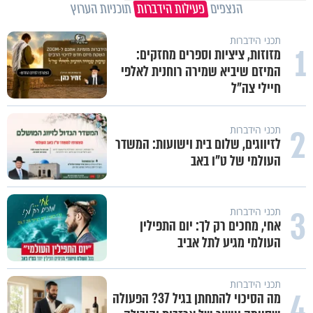
הנצפים
פעילות הידברות
תוכניות הערוץ
תכני הידברות
1
מזוזות, ציציות וספרים מחזקים:
המיזם שיביא שמירה רוחנית לאלפי
חיילי צה"ל
2
תכני הידברות
לזיווגים, שלום בית וישועות: המשדר
העולמי של ט"ו באב
3
תכני הידברות
אחי, מחכים רק לך: יום התפילין
העולמי מגיע לתל אביב
תכני הידברות
4
מה הסיכוי להתחתן בגיל 37? הפעולה