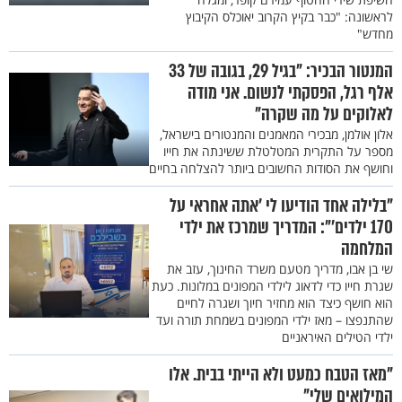
לראשונה: "כבר בקיץ הקרוב יאוכלס הקיבוץ
מחדש"
המנטור הבכיר: "בגיל 29, בגובה של 33
אלף רגל, הפסקתי לנשום. אני מודה
לאלוקים על מה שקרה"
אלון אולמן, מבכירי המאמנים והמנטורים בישראל,
מספר על התקרית המטלטלת ששינתה את חייו
וחושף את הסודות החשובים ביותר להצלחה בחיים
"בלילה אחד הודיעו לי 'אתה אחראי על
170 ילדים'": המדריך שמרכז את ילדי
המלחמה
שי בן אבו, מדריך מטעם משרד החינוך, עזב את
שגרת חייו כדי לדאוג לילדי המפונים במלונות. כעת
הוא חושף כיצד הוא מחזיר חיוך ושגרה לחיים
שהתנפצו – מאז ילדי המפונים בשמחת תורה ועד
ילדי הטילים האיראניים
"מאז הטבח כמעט ולא הייתי בבית. אלו
המילואים שלי"