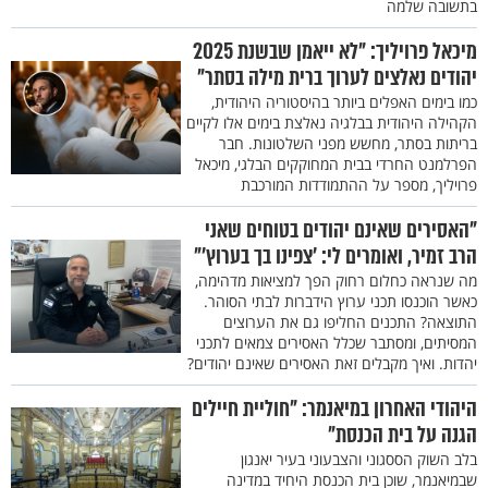
בתשובה שלמה
מיכאל פרויליך: "לא ייאמן שבשנת 2025
יהודים נאלצים לערוך ברית מילה בסתר"
כמו בימים האפלים ביותר בהיסטוריה היהודית,
הקהילה היהודית בבלגיה נאלצת בימים אלו לקיים
בריתות בסתר, מחשש מפני השלטונות. חבר
הפרלמנט החרדי בבית המחוקקים הבלגי, מיכאל
פרויליך, מספר על ההתמודדות המורכבת
"האסירים שאינם יהודים בטוחים שאני
הרב זמיר, ואומרים לי: 'צפינו בך בערוץ'"
מה שנראה כחלום רחוק הפך למציאות מדהימה,
כאשר הוכנסו תכני ערוץ הידברות לבתי הסוהר.
התוצאה? התכנים החליפו גם את הערוצים
המסיתים, ומסתבר שכלל האסירים צמאים לתכני
יהדות. ואיך מקבלים זאת האסירים שאינם יהודים?
היהודי האחרון במיאנמר: "חוליית חיילים
הגנה על בית הכנסת"
בלב השוק הססגוני והצבעוני בעיר יאנגון
שבמיאנמר, שוכן בית הכנסת היחיד במדינה