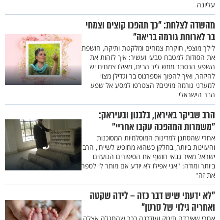
עליונה
מהשדה לצלחת: "כך תהפכו קוצים וצמחי
בר לארוחת גורמה בריאה"
לילך מוצפי, חוקרת צמחים ומלקטת ותיקה, חושפת
את הסודות למטבח טבעי ועשיר: איך לזהות את
השפע הנסתר ממש ליד הבית, מאילו צמחים יש
להיזהר, ואיך להפוך אספרגוס בר וגדילן מצוי
למעדני גורמה מזינים? הצטרפו למסע אל שפע
הבר הישראלי
הרב שביקר באיראן, בלבנון ובעיראק:
"משמרות המהפכה עקבו אחריי"
אחרי שהסתנן למדינות המוסלמיות המסוכנות
והעוינות ביותר, בחלקן כשהוא מחופש לשייח', הרב
ישראל מאיר גבאי חושף את הסיפורים הנועזים
ביותר ומודה: "אני אפילו לא יודע אם מותר לי לספר
את זה"
"לא ידעתי שיש דבר כזה – לידה שקטה
ואחריה גילוי של סרטן"
אחרי שאיבדה תינוק ועודכנה בכך שהתגלה אצלה