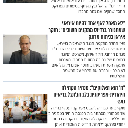
החתונה, וגם: איך מתמודדים עם אזעקה באמצע
הריקודים? ישראל גנץ משתף בסיפורים מפרויקט
החסד שהקים עם כמה מחבריו
"לא מאחל לאף אחד להיות איראני
שמתגורר ברדיוס מתקנים חשובים": חוקר
איראן בניתוח מרתק
מאז החלה מתקפת הנגד הישראלית באיראן,
חייהם של מיליוני אזרחים השתנו לבלי הכר. ד"ר
מנחם מרחבי, חוקר איראן, משרטט תמונה
דרמטית של נהירה המונית מטהרן, מערכות
אזעקה חסרות תועלת, וחוסר אונים אל מול איום
לא מוכר – ומנתח את הלחץ על המשטר
והשלכותיו
"ה' הוא האלוקים": מנהיג הקהילה
היהודית-אפריקנית בלב הג'ונגל בריאיון
נועז
מוקף ביער סבוך של שבט אפריקני ועטוף בהילה
של מסתורין, מסתתר בית הכנסת היחיד בטנזניה בו
מתפללים בני הקהילה המקומית הקטנה בנוסח
ייחודי ומרתק: "למרות הרדיפות האכזריות אותן