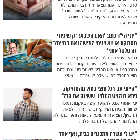
סרטן, אורטל עמר מצאה את עצמה מתפללת
לבורא עולם ומקבלת החלטה: "לשמור שבת".
שבוע לאחר מכן היא קיבלה את הבשורה
המפתיעה
"יוני הי"ד כתב: 'האם השבוע רק שיניתי
תסרוקת או ששיניתי למישהו את החיים?'
זה טלטל אותי"
נתנאל אפשטיין חלם בילדותו להפוך לסופר
קומיקס בינלאומי. לאחר שחבר קרוב של משפחתו
נהרג בפיגוע, הוא החליט לשנות כיוון. וגם: למה
הוא התפלל לה' שישלח לו עבודה יש מאין?
"הייתי עם רגל וחצי בחוץ מהמוזיקה.
פתאום הגיע הטלפון ששינה את הכל"
יגל אושרי נכנס לתקופה קשה בעקבות תסכול
שחווה מיצירתו המוזיקלית. שיר אחד, 'לצאת
מדיכאון', הוציא אותו מאפלה לאורה והפך בתחילת
המלחמה להמנון של מדינה שלמה
"יש לי עשרה מתבגרים בבית, ואף אחד