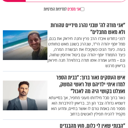
אני מסכים
למדיניות הפרטיות
"אני מודה לה' שבני נהרג מידיים טהורות
ולא מאש מחבלים"
לפני כחודש איבדו הרב פרץ וחנה חיראק את בנם,
סמל יוסף יהודה הי"ד, שנהרג בשוגג מאש כוחותינו
בעזה. כיצד הגיבו כשקיבלו את הבשורה המרה,
כיצד התמודד יוסף יהודה עם ביטול אירוסין שחווה,
וגם – מדוע אמרה אימו תודה בהלוויה? חנה חיראק
בריאיון מרגש
איש העסקים נאור ברוך: "בבית הספר
למדו איתי ילדיהם של ראשי המשק,
ואצלנו בקושי היה מה לאכול"
נאור ברוך סבל מילדותו מעוני מחפיר, אך בסייעתא
דשמיא גדולה צבר הון רב. בריאיון להידברות הוא
מספר מה באמת גורם לו אושר בחיים, ומדוע הוא
מקפיד להניח תפילין לאנשים ברחוב
"הבנתי שאין לי כלום, חוץ מהבגדים