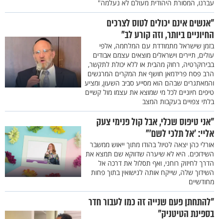
עברנו, המסורת היהודית מעולם לא נעלמה"
"אנשים אינם יכולים לטוס לצרכים
החיוניים ביותר, וזה קורע לב"
בזמן שישראל מתמודדת עם המלחמה, אלפי
עולים, תיירים וישראלים מוצאים עצמם אבודים
בבירוקרטיה, רחוק מהבית או ללא יכולת לתקשר,
הרב פסח פרידמאן חושף את המקרים המרגשים
והמאתגרים שבהם הוא מסייע סביב השעון, ומציע
טיפים חיוניים לכל מי שמוצא את עצמו מול קשיים
בלתי צפויים בעקבות המצב
"אני טיפוס שכלי, אבל קול פנימי צעק
אליי: 'אל תלכי לשם'"
אורלי כהן יצאה לטיול בהודו מתוך ייאוש ממשבר
השידוכים. היא לא שיערה שדווקא שם תמצא את
הדרך לחיזוק רוחני, ואף תסלול את דרכה אל
השידוך שלה, שייקח אותה לנישואין בתוך פחות
מחודשיים
"להתחתן פעם שנייה זה כמו לעבור חדר
בספינת הטיטניק"