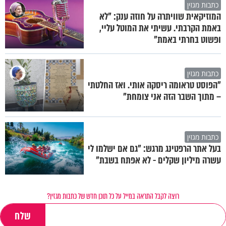
כתבות מגזין
המוזיקאית שוויתרה על חוזה ענק: "לא
באמת הקרבתי. עשיתי את המוטל עליי,
ופשוט בחרתי באמת"
כתבות מגזין
"הפוסט טראומה ריסקה אותי. ואז החלטתי
– מתוך השבר הזה אני צומחת"
כתבות מגזין
בעל אתר הרפטינג מרגש: "גם אם ישלמו לי
עשרה מיליון שקלים - לא אפתח בשבת"
רוצה לקבל התראה במייל על כל תוכן חדש של כתבות מגזין?