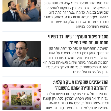
לרב כפיר שחר מגיעים מקרי קצה של זוגות פסע
מגירושין. עם הזמן הוא הבין שבמקום להתעסק
שוב ושוב בבעיות, כל מה שצריך זה לתת לזוג
'לטעום' איך מרגישה זוגיות טובה. כשאילן הייטנר,
סופר רבי מכר ובמאי, חבר אליו, הם יצאו יחד
במופע הומוריסטי בנושא
מסביר פיקוד העורף: "שימו לב לשינוי
ההנחיות, זה מציל חיים"
"מערכת ההתרעות שונתה כדי לתת יותר זמן
להתמגן", טוען רס"ן דני כהן, ומפרט על השוני
הגדול. הוא מבהיר מדוע נמצאים כיום בדרגת
הכוננות הגבוהה ביותר, ומדוע הישארות בבית היא
ההגנה המקסימאלית. כל מה שצריך לדעת כדי
להגן על עצמנו ועל יקירינו
התל אביבים שהקימו משק חקלאי:
"האדמה החזירה אותנו בתשובה"
הם היו זוג תל אביבי עם קריירות נוצצות וחלומות
על חו"ל, אך מסע מפתיע לברלין, גינת ירק קטנה
וכרם שצמח בחולות, הפכו את גל ורוני תושיה
למתיישבים חקלאיים בגבול מצרים, והחזיר אותם