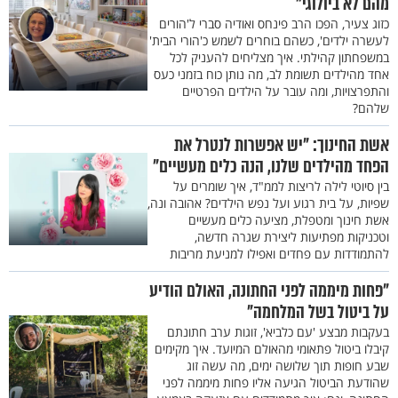
מהם לא ביולוגי"
כזוג צעיר, הפכו הרב פינחס ואודיה סברי ל'הורים
לעשרה ילדים', כשהם בוחרים לשמש כ'הורי הבית'
במשפחתון קהילתי. איך מצליחים להעניק לכל
אחד מהילדים תשומת לב, מה נותן כוח בזמני כעס
והתפרצויות, ומה עובר על הילדים הפרטיים
שלהם?
אשת החינוך: "יש אפשרות לנטרל את
הפחד מהילדים שלנו, הנה כלים מעשיים"
בין סיוטי לילה לריצות לממ"ד, איך שומרים על
שפיות, על בית רגוע ועל נפש הילדים? אהובה ונה,
אשת חינוך ומטפלת, מציעה כלים מעשיים
וטכניקות מפתיעות ליצירת שגרה חדשה,
להתמודדות עם פחדים ואפילו למניעת מריבות
"פחות מיממה לפני החתונה, האולם הודיע
על ביטול בשל המלחמה"
בעקבות מבצע 'עם כלביא', זוגות ערב חתונתם
קיבלו ביטול פתאומי מהאולם המיועד. איך מקימים
שבע חופות תוך שלושה ימים, מה עשה זוג
שהודעת הביטול הגיעה אליו פחות מיממה לפני