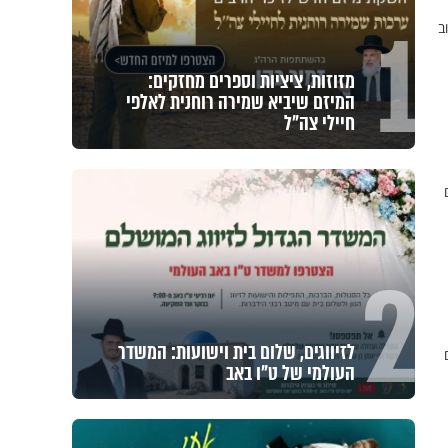
1
ב
מזוזות, ציציות וספרים מחזקים:
המיזם שיביא שמירה רוחנית לאלפי
חיילי צה"ל
תם
2
לזיווגים, שלום בית וישועות: המשדר
צאים
העולמי של ט"ו באב