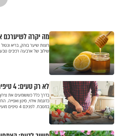
מה יקרה לשיערכם א
רוצות שיער בוהק, בריא ונטול
שילוב של ארבעה רכיבים טבעי
לא רק טעים: 4 טיפים קלילים לבישול בריא
בדרך כלל כששומעים את צירוף 
כדוגמת אידוי, סינון ואפייה.
במטבח. לפניכם 4 טיפים מועילים לבריאות