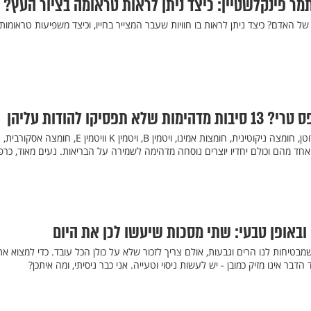
תמר פינקלשטיין: כיצד ניתן לראות טראומה בציור העץ?
של האדם? כיצד ניתן לראות בו חוויות שעבר המצייר בחייו, וכיצד משפיעות טראומות
תפסיקו להודות עליהן
עתיר בחומרים נפלאים כמו קרוטן, חומצה ניקוטינית, חומצות אמינו, ויטמין B, ויטמין K וויטמין E, חומצה אסקורבית,
ל אחד מהם וכולם יחדיו יוצרים נוסחה מדהימה לשמירה על הבריאות. נעים מאוד, כרפ
באופן טבעי: שתי מסכות שיעשו לכן את היום
טיחות לנו הרים וגבעות, אולם צריך לזכור שלא על כולן הכל עובד. כדי למצוא את
בר אינו מזיק כמובן - יש לעשות ניסוי וטעייה. אני כבר ניסיתי, ומה איתכן?