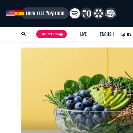
מתחזקים? דברו איתנו
צור קשר
ENGLISH
LIVE
הצטרפו למועדון