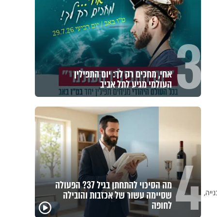
3
אחי, מחכים רק לך: יום התפילין
העולמי מגיע לתל אביב
4
מה הסיכוי להתחתן בגיל 37? הפעולה
עגבנייה,
שסיימה עשור של אכזבות והובילה
פגיעה
לחופה
מכילי