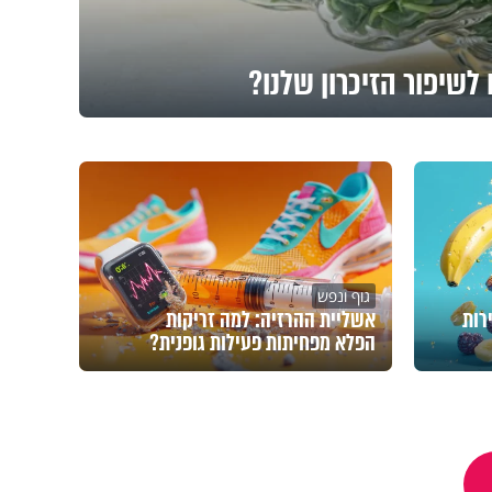
לשיפור הזיכרון שלנו?
גוף ונפש
רות
אשליית ההרזיה: למה זריקות
הפלא מפחיתות פעילות גופנית?