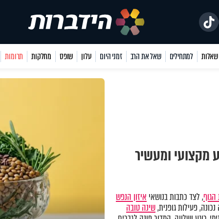
למתחילים
שאל את הרב
זמני היום
עלון
שופס
מחלקות
תרומות
ע מקצועי ומעשיר
הגוף
, לצד כתבות בנושאי
איזון הנפש
כונה, פעילות גופנית,
שינה טובה
מי, רוגע ושלווה. המדור פונה לגברים