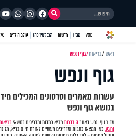
VOD
מגזין
חדשות
הרב זמיר כהן
עולם הילדים
70 שאלות
ראשי
בריאות
גוף ונפש
גוף ונפש
עשרות מאמרים וסרטונים המכילים מיד
בנושא גוף ונפש
מדור גוף ונפש באתר
הידברות
מביא כתבות ומדריכים בנושאי
בריאות 
ורוגע.
כאן תמצאו כתבות ומדריכים מעשיים לאורח חיים בריא, תזונה נ
וניהול מתחים – לצד כלים רוחניים ורגשיים לחיזוק האמונה, חוסן פני