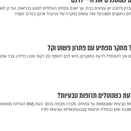
 שמסכנים את חיי ילדכם
יין ולרובנו יש עציצים בבית, אך ישנם צמחים העלולים לפגוע בבריאות, ועל כן חשו
חים נחשבים מסוכנים? ומה עושים במקרה של פגיעה? ארגון 'בטרם' מסביר
 מחקר מפתיע עם פתרון פשוט וקל
רוצים לרדת במשקל, ולא יודעים איך להתחיל? לדעת החוקרים, כדאי לכם להוסיף 20 דקות שינה בלילה, וכבר א
עת כשנוטלים תרופות טבעיות?
לא מעט אנשים נעזרים בתרופות טבעיות שמבוססות על צמחים. סקירה מקיפה בכתב העת BMJ העלתה ממ
נת שיש בנטילת תרופות קונבנציונאליות וטבעיות יחדיו