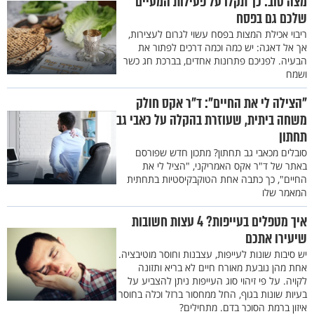
מצה טוב: כך תקלו על פעילות המעיים
שלכם גם בפסח
ריבוי אכילת המצות בפסח עשוי לגרום לעצירות,
אך אל דאגה: יש כמה וכמה דרכים לפתור את
הבעיה. לפניכם פתרונות אחדים, בברכת חג כשר
ושמח
"הצילה לי את החיים": ד"ר אקס חולק
משחה ביתית, שעוזרת בהקלה על כאבי גב
תחתון
סובלים מכאבי גב תחתון? מתכון חדש שפורסם
באתר של ד"ר אקס האמריקני, "הציל לי את
החיים", כך כתבה אחת הטוקבקיסטיות בתחתית
המאמר שלו
איך מטפלים בעייפות? 4 עצות חשובות
שיעירו אתכם
יש סיבות שונות לעייפות, עצבנות וחוסר מוטיבציה.
אחת מהן נובעת מאורח חיים לא בריא ותזונה
לקויה. על פי זיהוי סוג העייפות ניתן להצביע על
בעיות שונות בגוף, החל ממחסור ברזל וכלה בחוסר
איזון ברמת הסוכר בדם. מתחילים?