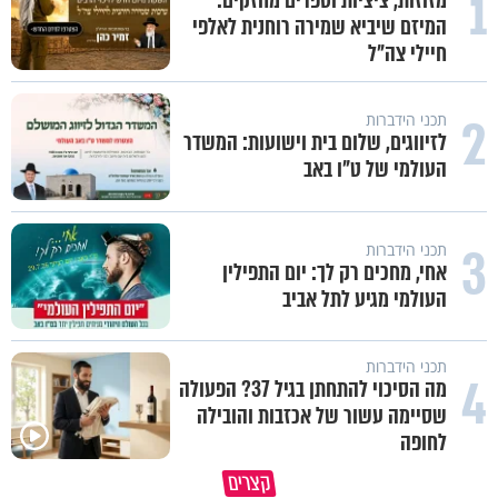
1
מזוזות, ציציות וספרים מחזקים:
המיזם שיביא שמירה רוחנית לאלפי
חיילי צה"ל
2
תכני הידברות
לזיווגים, שלום בית וישועות: המשדר
העולמי של ט"ו באב
3
תכני הידברות
אחי, מחכים רק לך: יום התפילין
העולמי מגיע לתל אביב
תכני הידברות
4
מה הסיכוי להתחתן בגיל 37? הפעולה
שסיימה עשור של אכזבות והובילה
לחופה
פותחים פתח קטן - ומקבלים עול
קצרים
תשתמש באהבה של השם לטובתך
עצום