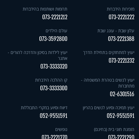
מזכירות הידברות
תרומות ושותפות בהידברות
073-2221212
073-2221222
עלון שבת - עונג שבת
עולם הילדים
073-3592800
073-2221388
יעוץ למתחזקים בתחילת הדרך
יעוץ לילדות בסיכון והדרכה להורים -
אתגר
073-2221232
073-3333320
יעוץ לנשים בטהרת המשפחה -
קו ההלכה הידברות
מתחברות
073-3333300
02-6301516
יעוץ תמיכה וסיוע לנשים בהריון
דיווח וסיוע במקרי התבוללות
052-9551591
052-9551591
הזמנת חוגי בית (בחינם)
נופשים
073-2221270
073-2221290