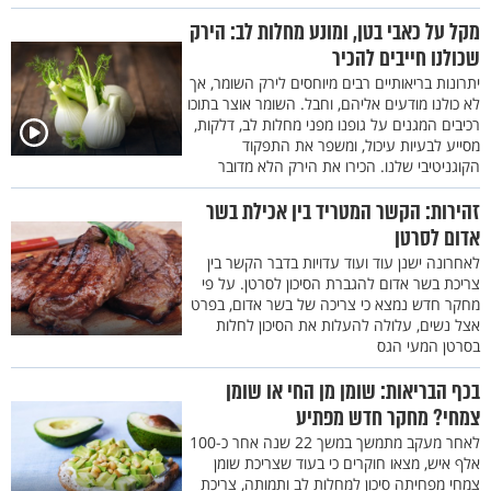
מקל על כאבי בטן, ומונע מחלות לב: הירק
שכולנו חייבים להכיר
יתרונות בריאותיים רבים מיוחסים לירק השומר, אך
לא כולנו מודעים אליהם, וחבל. השומר אוצר בתוכו
רכיבים המגנים על גופנו מפני מחלות לב, דלקות,
מסייע לבעיות עיכול, ומשפר את התפקוד
הקוגניטיבי שלנו. הכירו את הירק הלא מדובר
זהירות: הקשר המטריד בין אכילת בשר
אדום לסרטן
לאחרונה ישנן עוד ועוד עדויות בדבר הקשר בין
צריכת בשר אדום להגברת הסיכון לסרטן. על פי
מחקר חדש נמצא כי צריכה של בשר אדום, בפרט
אצל נשים, עלולה להעלות את הסיכון לחלות
בסרטן המעי הגס
בכף הבריאות: שומן מן החי או שומן
צמחי? מחקר חדש מפתיע
לאחר מעקב מתמשך במשך 22 שנה אחר כ-100
אלף איש, מצאו חוקרים כי בעוד שצריכת שומן
צמחי מפחיתה סיכון למחלות לב ותמותה, צריכת