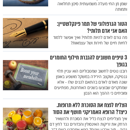
שומן מן החי מעלה משמעותית סיכון תחלואה
ותמותה
הטור הגרפולוגי של תמר פינקלשטיין:
האם אני אדם תלותי?
מה גורם לאדם להיות תלותי? ואיך אפשר ללמוד
לחיות חיים של חירות ושל עצמאות?
3 טיפים חשובים להגברת חילוף החומרים
בגופך
רובנו נוטים לחשוב שמטבוליזם הוא עניין תלוי
גנטיקה, ושקצב הירידה במשקל מושפע באופן
שונה מאדם לאדם בהתאם לגנים שלו - אלא
שמחקרים שבוצעו בשנים האחרונות, מפתיעים
ומוכיחים כי ההפך הוא הנכון
הצליח לנצח את הסוכרת ללא תרופות.
כיצד? הרופא האמריקני חושף את הסוד
איך מצליחים לנצח כליל את הסוכרת ולהשאיר
הרחק את זריקות האינסולין והכדורים נגד לחץ דם
גבוה - תוך ארבע שנים? רופא אמריקני בשם ד"ר