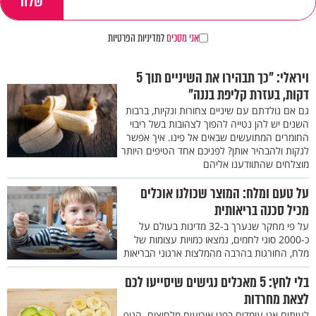
אני מסכים
למדיניות הפרטיות
ויראלי: "כך תבהירו את השיניים תוך 5
דקות, בעזרת קליפת בננה"
גם אם נולדתם עם שיניים צחורות ונקיות, ברבות
השנים יש להן נטייה להפוך לצהובות בשל ריבוי
החומרים המתועשים שבאים אל פינו. איך אפשר
לנקות ולהבהיר אותן? לפניכם אחד הטיפים היותר
מוצלחים שהתוודענו אליהם
על טעם ומלח: המוצר שכולנו אוכלים
מכיל סכנה בריאותית
על פי מחקר שנערך ב-32 מדינות בעולם על
כ-2000 סוגי לחמים, נמצאו כמויות עצומות של
מלח, החורגות בהרבה מהמלצות ארגוני הבריאות
בלי לחץ: 5 מאכלים נגישים שיסייעו לכם
לצאת מחרדות
לעיתים אנו עומדים בפני אירועים מלחיצים. הגוף