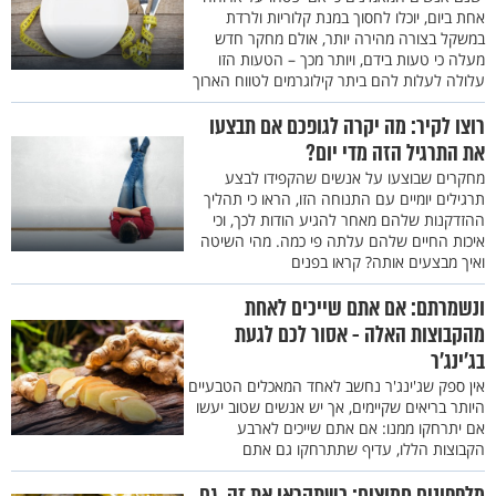
אחת ביום, יוכלו לחסוך במנת קלוריות ולרדת
במשקל בצורה מהירה יותר, אולם מחקר חדש
מעלה כי טעות בידם, ויותר מכך – הטעות הזו
עלולה לעלות להם ביתר קילוגרמים לטווח הארוך
רוצו לקיר: מה יקרה לגופכם אם תבצעו
את התרגיל הזה מדי יום?
מחקרים שבוצעו על אנשים שהקפידו לבצע
תרגילים יומיים עם התנוחה הזו, הראו כי תהליך
ההזדקנות שלהם מאחר להגיע הודות לכך, וכי
איכות החיים שלהם עלתה פי כמה. מהי השיטה
ואיך מבצעים אותה? קראו בפנים
ונשמרתם: אם אתם שייכים לאחת
מהקבוצות האלה - אסור לכם לגעת
בג’ינג’ר
אין ספק שג'ינג'ר נחשב לאחד המאכלים הטבעיים
היותר בריאים שקיימים, אך יש אנשים שטוב יעשו
אם יתרחקו ממנו: אם אתם שייכים לארבע
הקבוצות הללו, עדיף שתתרחקו גם אתם
מלפפונים חמוצים: כשתקראו את זה, גם