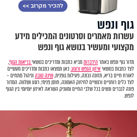
גוף ונפש
עשרות מאמרים וסרטונים המכילים מידע
מקצועי ומעשיר בנושא גוף ונפש
מדור גוף ונפש באתר
הידברות
מביא כתבות ומדריכים בנושאי
בריאות הגוף
,
לצד כתבות בנושאי
איזון הנפש ורוגע.
כאן תמצאו כתבות ומדריכים מעשיים
לאורח חיים בריא, תזונה נכונה, פעילות גופנית,
שינה טובה
וניהול מתחים –
לצד כלים רוחניים ורגשיים לחיזוק האמונה, חוסן פנימי, רוגע ושלווה. המדור
פונה לגברים ונשים בכל שלבי החיים ומעניק השראה לאיזון יומיומי בין הגוף
לנפש.