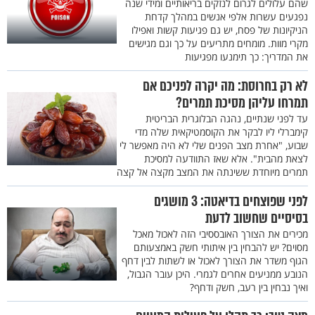
שהם עלולים לגרום לנזקים בריאותיים ומידי שנה
נפגעים עשרות אלפי אנשים במהלך קדחת
הניקיונות של פסח, יש גם פגיעות קשות ואפילו
מקרי מוות. מומחים מתריעים על כך וגם מגישים
את המדריך: כך תימנעו מפגיעות
לא רק בחרוסת: מה יקרה לפניכם אם
תמרחו עליהן מסיכת תמרים?
עד לפני שנתיים, נהגה הבלוגרית הבריטית
קימברלי ליו לבקר את הקוסמטיקאית שלה מדי
שבוע, "אחרת מצב הפנים שלי לא היה מאפשר לי
לצאת מהבית". אלא שאז התוודעה למסיכת
תמרים מיוחדת ששינתה את המצב מקצה אל קצה
לפני שפוצחים בדיאטה: 3 מושגים
בסיסיים שחשוב לדעת
מכירים את הצורך האובססיבי הזה לאכול מאכל
מסוים? יש להבחין בין איתותי חשק באמצעותם
הגוף משדר את הצורך לאכול או לשתות לבין דחף
הנובע ממניעים אחרים לגמרי. היכן עובר הגבול,
ואיך נבחין בין רעב, חשק ודחף?