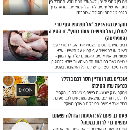
מה בין כותבי יד ימין לשמאל? ממה נובע ההבדל בין
כתב היד של ימניים לזה של שמאליים, ומדוע צריך
הגרפולוג להתייחס ליד שכותבת?
חוקרים מזהירים: "אל תשטפו עוף טרי
לעולם, ואל תפשירו אותו בחוץ". זו הסיבה
(המפתיעה)
רבים מאיתנו נוטים לשטוף את העוף הטרי לפני
בישולו או להפשיר עוף קפוא על השיש - אלא
שמומחים אמריקניים האמונים על חקר המזון -
יוצאים כעת בהוראות חד משמעיות שלא לנהוג כן.
מה הסיבה וכיצד כן יש לנהוג? התשובות בפנים
אוכלים בשר ועדיין חסר לכם ברזל?
כנראה שזו הסיבה!
מחקר ענק שנעשה בשיתוף פעולה בין מקסיקו
להולנד, חזר עם ממצאים מפתיעים לגבי ספיגת
ברזל אצל אנשים הסובלים מעודף משקל
פעם כן, פעם לא: הטעות הגדולה שאתם
עושים כדי לרדת במשקל
ישנם אנשים המאמינים כי אם יפסחו על ארוחה