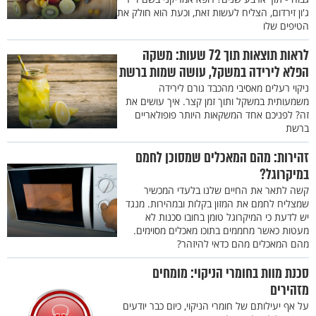
ג'ון זירדום, הצליח לעשות זאת, וכעת הוא חולק את
הטיפים שלו
לראות תוצאות תוך 72 שעות: משקה
הפלא לירידה במשקל, עושה שמות ברשת
ניקוי רעלים מאסיבי מהכבד גורם לירידה
משמעותית במשקל ותוך זמן קצר. איך עושים את
זה? לפניכם אחד המשקאות היותר פופולאריים
ברשת
זהירות: מהם המאכלים שמסוכן לחמם
במיקרוגל?
קשה לתאר את החיים שלנו בלעדי המכשיר
שמצליח לחמם את המזון בקלות ובמהירות. מנגד
יש לדעת כי המיקרוגל טומן בחובו סכנות לא
מעטות כאשר מחממים בתוכו מאכלים מסוימים.
מהם המאכלים מהם כדאי להיזהר?
סכנת מוות בחומרי הניקוי: מומחים
מזהירים
על אף יעילותם של חומרי הניקוי, כיום כבר יודעים