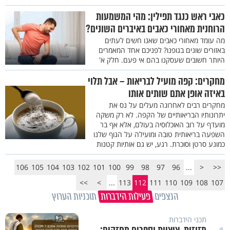
כאבי ראש כנגד תפילין: מהי המשמעות
הרוחנית מאחורי כאבים באיברים השונים?
מה עומד מאחורי כאבים שאנו חשים לעתים
באזורים שונים בגופנו? לפניכם אחד המאמרים
היותר חשובים שעסקנו בהם אי פעם. חלק א'
מחקרים: קפה מועיל לבריאות – אבל תלוי
באיזה אופן אתם שותים אותו
מחקרים רבים לאחרונה מעלים על נס את
יתרונותיו הבריאותיים של הקפה. לא רק משקה
מועדף על רוב האוכלוסיה בעולם, אלא אף בר
השפעה בריאותית טובה ומועילה על הגוף שלנו
כמונע סרטן וסוכרת. רגע, יש גם אותיות קטנות
106
105
104
103
102
101
100
99
98
97
96
...
<
<<
>>
>
...
113
112
111
110
109
108
107
הנצפים
פעילות הידברות
תוכניות הערוץ
תכני הידברות