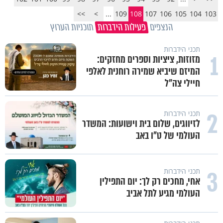
>>
>
...
109
108
107
106
105
104
103
הנצפים
פעילות הידברות
תוכניות הערוץ
תכני הידברות
1
מזוזות, ציציות וספרים מחזקים:
המיזם שיביא שמירה רוחנית לאלפי
חיילי צה"ל
2
תכני הידברות
לזיווגים, שלום בית וישועות: המשדר
העולמי של ט"ו באב
3
תכני הידברות
אחי, מחכים רק לך: יום התפילין
העולמי מגיע לתל אביב