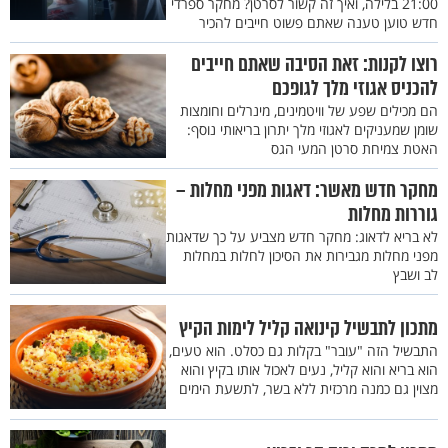
21:00 בלילה, ואיך זה קשור לסרטן? מחקר ספרדי
חדש טוען טענה שאתם פשוט חייבים להכיר
רוצו לקנות: זאת הסיבה שאתם חייבים
להכניס אגוזי מלך לגופכם
הם מכילים שפע של וויטמינים, מינרלים וחומצות
שומן שמעניקים לאגוזי מלך יתרון בריאותי נוסף:
האטת צמיחת סרטן המעי הגס
מחקר חדש מאשר: דאגות מפני מחלות –
גוררות מחלות
לא בריא לדאוג: מחקר חדש מצביע על כך שדאגות
מפני מחלות מגבירות את הסיכון לחלות במחלות
לב ושבץ
מתכון לתבשיל קינואה קליל לימות הקיץ
התבשיל הזה "עובר" בקלות גם כסלט. הוא טעים,
הוא בריא והוא קליל, נעים לאכול אותו בקיץ והוא
מצוין גם כמנה מרכזית ללא בשר, לתשעת הימים