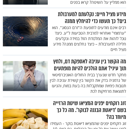
הוא ממליץ על השיטה? קראו בפנים
מידע מציל חיים: נקלעתם למערבולת
בים? כך תעשו כדי להיחלץ ממנה
רבים אינם מודעים לתופעת ה"זרם הנסוג". הוא
"ערמומי" ואחראי למרבית הטביעות ל"ע. כיצד
נוכל לזהות את המלכודת הזו? במידה ונקלעים
חלילה למערבולת – כיצד נחלצים ממנה? מידע
מציל חיים
מה הקשר בין עניבה לאספקת דם, ולחץ
תוך עיני? אתם הולכים להיות מופתעים
מחקר חדש שנערך בבית החולים האוניברסיטאי
של גרמניה בדק את הקשר בין קשירת עניבה לבין
תגובות כימיות שמתקבלות בה בעת במוח, והגיעו
לתוצאות מרחיקות לכת
זוג רוקחים יפנים המציאו שיטת הרזייה
בשם 'דיאטת הבננה לבוקר'. מה כל כך
מיוחד בה?
זוג רוקחים יפנים שהמציאו דיאטת בוקר - העמידו
לפני עשור את כל יפן על הרגליים. גם היום, 10