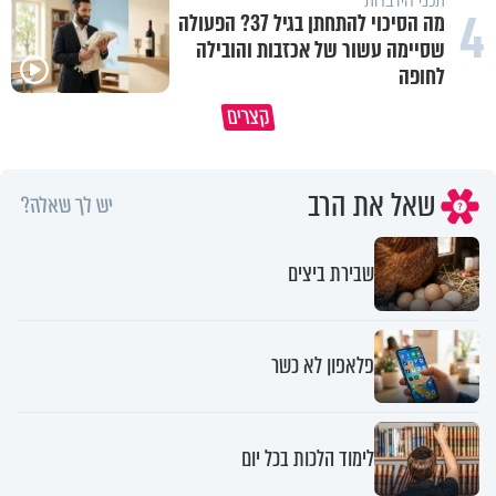
תכני הידברות
4
מה הסיכוי להתחתן בגיל 37? הפעולה
שסיימה עשור של אכזבות והובילה
לחופה
פותחים פתח קטן - ומקבלים עול
קצרים
תשתמש באהבה של השם לטובתך
עצום
שאל את הרב
יש לך שאלה?
שבירת ביצים
פלאפון לא כשר
לימוד הלכות בכל יום