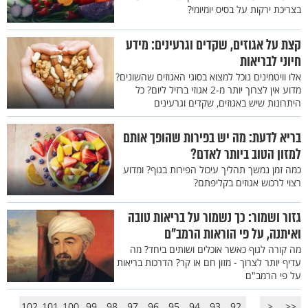
בצריכת ירקות על בסיס יומיומי?
קצת על אגוזים, שקדים וגרעינים: מידע
חיוני לבריאות
אלו וויטמינים נוכל למצוא בסוגי האגוזים שהשונים?
מדוע אין לצרוך יותר מ-2 אגוזי ברזיל ליום? כל
היתרונות שיש באגוזים, שקדים וגרעינים
בריא לדעת: מה יש בפירות שהופך אותם
למזון הטוב ביותר לאדם?
כמה זמן נמשך תהליך עיכול הפירות בגוף? ומדוע
רצוי לרכוש אגוזים בקליפתם?
גזור ושמור: כך נשמור על בריאות טובה
ואיתנה, על פי הוראות הרמב"ם
מה קורה לגוף כאשר אוכלים ושותים ביחד? מה
עדיף יותר לצרוך - מזון חם או קר? הדרכות בריאות
על פי הרמב"ם
102
101
100
99
98
97
96
95
94
93
92
...
<
<<