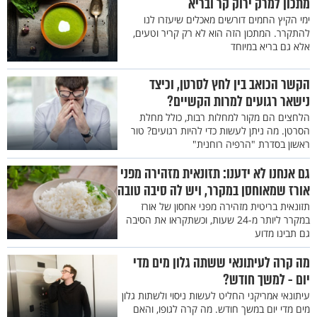
מתכון למרק ירוק קר ובריא
ימי הקיץ החמים דורשים מאכלים שיעזרו לנו
להתקרר. המתכון הזה הוא לא רק קריר וטעים,
אלא גם בריא במיוחד
הקשר הכואב בין לחץ לסרטן, וכיצד
נישאר רגועים למרות הקשיים?
הלחצים הם מקור למחלות רבות, כולל מחלת
הסרטן. מה ניתן לעשות כדי להיות רגועים? טור
ראשון בסדרת "הרפיה רוחנית"
גם אנחנו לא ידענו: תזונאית מזהירה מפני
אורז שמאוחסן במקרר, ויש לה סיבה טובה
תזונאית בריטית מזהירה מפני אחסון של אורז
במקרר ליותר מ-24 שעות, וכשתקראו את הסיבה
גם תבינו מדוע
מה קרה לעיתונאי ששתה גלון מים מדי
יום - למשך חודש?
עיתונאי אמריקני החליט לעשות ניסוי ולשתות גלון
מים מדי יום במשך חודש. מה קרה לגופו, והאם