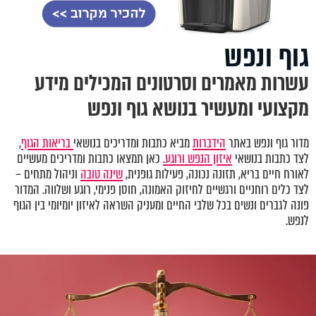
גוף ונפש
עשרות מאמרים וסרטונים המכילים מידע
מקצועי ומעשיר בנושא גוף ונפש
מדור גוף ונפש באתר
הידברות
מביא כתבות ומדריכים בנושאי
בריאות הגוף
,
לצד כתבות בנושאי
איזון הנפש ורוגע.
כאן תמצאו כתבות ומדריכים מעשיים
לאורח חיים בריא, תזונה נכונה, פעילות גופנית,
שינה טובה
וניהול מתחים –
לצד כלים רוחניים ורגשיים לחיזוק האמונה, חוסן פנימי, רוגע ושלווה. המדור
פונה לגברים ונשים בכל שלבי החיים ומעניק השראה לאיזון יומיומי בין הגוף
לנפש.