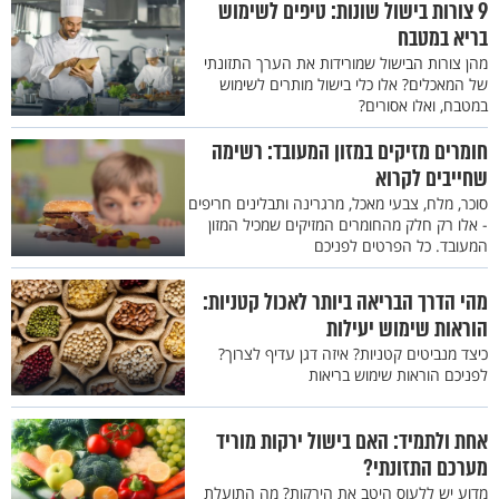
9 צורות בישול שונות: טיפים לשימוש
בריא במטבח
מהן צורות הבישול שמורידות את הערך התזונתי
של המאכלים? אלו כלי בישול מותרים לשימוש
במטבח, ואלו אסורים?
חומרים מזיקים במזון המעובד: רשימה
שחייבים לקרוא
סוכר, מלח, צבעי מאכל, מרגרינה ותבלינים חריפים
- אלו רק חלק מהחומרים המזיקים שמכיל המזון
המעובד. כל הפרטים לפניכם
מהי הדרך הבריאה ביותר לאכול קטניות:
הוראות שימוש יעילות
כיצד מנביטים קטניות? איזה דגן עדיף לצרוך?
לפניכם הוראות שימוש בריאות
אחת ולתמיד: האם בישול ירקות מוריד
מערכם התזונתי?
מדוע יש ללעוס היטב את הירקות? מה התועלת