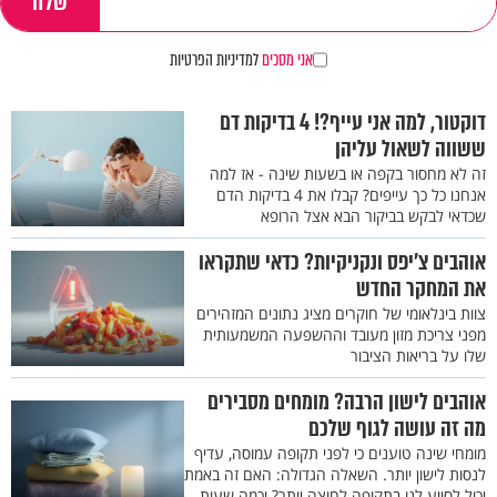
אני מסכים
למדיניות הפרטיות
דוקטור, למה אני עייף?! 4 בדיקות דם
ששווה לשאול עליהן
זה לא מחסור בקפה או בשעות שינה - אז למה
אנחנו כל כך עייפים? קבלו את 4 בדיקות הדם
שכדאי לבקש בביקור הבא אצל הרופא
אוהבים צ'יפס ונקניקיות? כדאי שתקראו
את המחקר החדש
צוות בינלאומי של חוקרים מציג נתונים המזהירים
מפני צריכת מזון מעובד וההשפעה המשמעותית
שלו על בריאות הציבור
אוהבים לישון הרבה? מומחים מסבירים
מה זה עושה לגוף שלכם
מומחי שינה טוענים כי לפני תקופה עמוסה, עדיף
לנסות לישון יותר. השאלה הגדולה: האם זה באמת
יכול לסייע לנו בתקופה לחוצה יותר? וכמה שעות