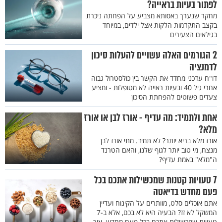
לפתור בעיות בראייה?
מחקר שנערך באסותא מצביע על הפחתה ניכרת
בקצב התקדמות הלקות אצל ילדים, במיוחד
בגילאים הצעירים
2 הגורמים האלה עשויים להעלות סיכון
לדמנציה
דו"ח עדכני מחדד את הקשר בין כולסטרול גבוה
אחרי גיל 40 ובעיות ראייה לא מטופלות - ומציע
צעדים פשוטים להפחתת הסיכון
אחת ולתמיד: מה עדיף - אורז לבן או אורז
מלא?
אורז מלא בריא יותר? לא תמיד. מתי אורז לבן
מנצח, מי טוב יותר לגוף שלנו, והאם הטרנד
ה"מלא" באמת עדיף?
7 טעויות קטנות שמכשילות אתכם בכל
פעם מחדש בדיאטה
אתם אוכלים סלט, מוותרים על הקינוח ועדיין
המשקל לא זז? הבעיה היא לא בכם, אלא ב-7
טעויות שמכשילות אתכם בכל פעם מחדש. איך