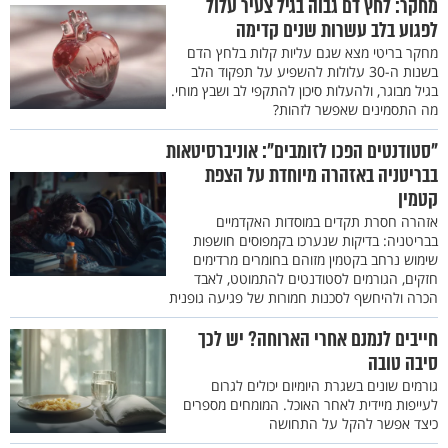
מחקר: לחץ דם גבוה בגיל צעיר עלול
לפגוע בלב עשרות שנים קדימה
מחקר בריטי מצא שגם עליות קלות בלחץ הדם
בשנות ה-30 עלולות להשפיע על תפקוד הלב
בגיל מבוגר, ולהעלות סיכון להתקפי לב ושבץ מוחי.
מה התסמינים שאפשר לזהות?
"סטודנטים הפכו לזומבים": אוניברסיטאות
בבריטניה באזהרה מיוחדת על הצפת
קטמין
אזהרה חסרת תקדים במוסדות האקדמיים
בבריטניה: בדיקות שנערכו בקמפוסים חושפות
שימוש נרחב בקטמין מזוהם בחומרים מרדימים
חזקים, הגורמים לסטודנטים להתמוטט, לאבד
הכרה ולהיחשף לסכנות חמורות של פגיעה גופנית
חייבים לנמנם אחרי הארוחה? יש לכך
סיבה טובה
גורמים שונים בשגרת היומיום יכולים לגרום
לעייפות מיידית לאחר האוכל. המומחים מספרים
כיצד אפשר להקל על התחושה