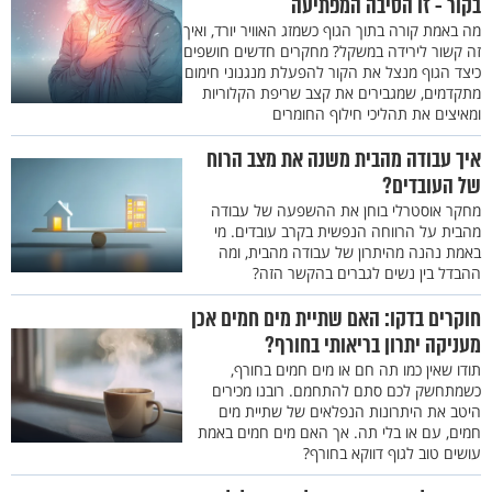
בקור - זו הסיבה המפתיעה
מה באמת קורה בתוך הגוף כשמזג האוויר יורד, ואיך
זה קשור לירידה במשקל? מחקרים חדשים חושפים
כיצד הגוף מנצל את הקור להפעלת מנגנוני חימום
מתקדמים, שמגבירים את קצב שריפת הקלוריות
ומאיצים את תהליכי חילוף החומרים
איך עבודה מהבית משנה את מצב הרוח
של העובדים?
מחקר אוסטרלי בוחן את ההשפעה של עבודה
מהבית על הרווחה הנפשית בקרב עובדים. מי
באמת נהנה מהיתרון של עבודה מהבית, ומה
ההבדל בין נשים לגברים בהקשר הזה?
חוקרים בדקו: האם שתיית מים חמים אכן
מעניקה יתרון בריאותי בחורף?
תודו שאין כמו תה חם או מים חמים בחורף,
כשמתחשק לכם סתם להתחמם. רובנו מכירים
היטב את היתרונות הנפלאים של שתיית מים
חמים, עם או בלי תה. אך האם מים חמים באמת
עושים טוב לגוף דווקא בחורף?