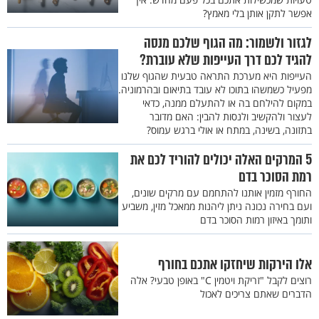
אפשר לתקן אותן בלי מאמץ?
לגזור ולשמור: מה הגוף שלכם מנסה
להגיד לכם דרך העייפות שלא עוברת?
העייפות היא מערכת התראה טבעית שהגוף שלנו
מפעיל כשמשהו בתוכו לא עובד בתיאום ובהרמוניה.
במקום להילחם בה או להתעלם ממנה, כדאי
לעצור ולהקשיב ולנסות להבין: האם מדובר
בתזונה, בשינה, במתח או אולי ברגש עמוס?
5 המרקים האלה יכולים להוריד לכם את
רמת הסוכר בדם
החורף מזמין אותנו להתחמם עם מרקים שונים,
ועם בחירה נכונה ניתן ליהנות ממאכל מזין, משביע
ותומך באיזון רמות הסוכר בדם
אלו הירקות שיחזקו אתכם בחורף
רוצים לקבל "זריקת ויטמין C" באופן טבעי? אלה
הדברים שאתם צריכים לאכול