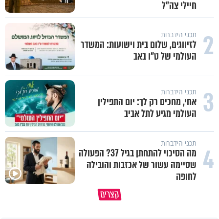
חיילי צה"ל
2
תכני הידברות
לזיווגים, שלום בית וישועות: המשדר
העולמי של ט"ו באב
3
תכני הידברות
אחי, מחכים רק לך: יום התפילין
העולמי מגיע לתל אביב
תכני הידברות
4
מה הסיכוי להתחתן בגיל 37? הפעולה
שסיימה עשור של אכזבות והובילה
לחופה
נפלאות הבריאה | הפיל - מלך הזיכרון
קצרים
של הסוואנה
איך לשלוט בסיטואציה בצורה נכו