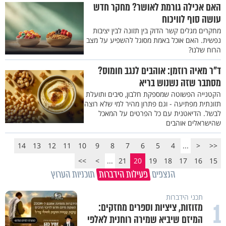
האם אכילה גורמת לאושר? מחקר חדש
עושה סוף לוויכוח
מחקרים מגלים קשר הדוק בין תזונה לבין יציבות
נפשית. האם אוכל באמת מסוגל להשפיע על מצב
הרוח שלנו?
ד"ר מאיה רוזמן: אוהבים לנגב חומוס?
מסתבר שזה נשנוש בריא
הקטנייה הפשוטה שמספקת חלבון, סיבים ותועלת
תזונתית מפתיעה - וגם פתרון מהיר למי שלא רוצה
לבשל. הדיאטנית עם כל הפרטים על המאכל
שהישראלים אוהבים
14
13
12
11
10
9
8
7
6
5
4
...
<
<<
>>
>
...
21
20
19
18
17
16
15
הנצפים
פעילות הידברות
תוכניות הערוץ
תכני הידברות
1
מזוזות, ציציות וספרים מחזקים:
המיזם שיביא שמירה רוחנית לאלפי