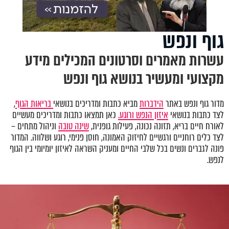
גוף ונפש
עשרות מאמרים וסרטונים המכילים מידע
מקצועי ומעשיר בנושא גוף ונפש
מדור גוף ונפש באתר
הידברות
מביא כתבות ומדריכים בנושאי
בריאות הגוף
,
לצד כתבות בנושאי
איזון הנפש ורוגע.
כאן תמצאו כתבות ומדריכים מעשיים
לאורח חיים בריא, תזונה נכונה, פעילות גופנית,
שינה טובה
וניהול מתחים –
לצד כלים רוחניים ורגשיים לחיזוק האמונה, חוסן פנימי, רוגע ושלווה. המדור
פונה לגברים ונשים בכל שלבי החיים ומעניק השראה לאיזון יומיומי בין הגוף
לנפש.