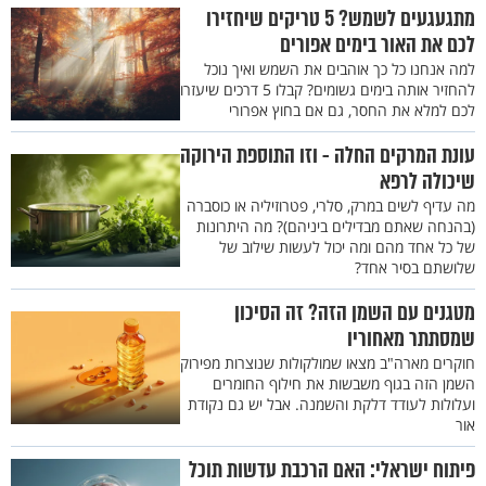
מתגעגעים לשמש? 5 טריקים שיחזירו
לכם את האור בימים אפורים
למה אנחנו כל כך אוהבים את השמש ואיך נוכל
להחזיר אותה בימים גשומים? קבלו 5 דרכים שיעזרו
לכם למלא את החסר, גם אם בחוץ אפרורי
עונת המרקים החלה - וזו התוספת הירוקה
שיכולה לרפא
מה עדיף לשים במרק, סלרי, פטרוזיליה או כוסברה
(בהנחה שאתם מבדילים ביניהם)? מה היתרונות
של כל אחד מהם ומה יכול לעשות שילוב של
שלושתם בסיר אחד?
מטגנים עם השמן הזה? זה הסיכון
שמסתתר מאחוריו
חוקרים מארה"ב מצאו שמולקולות שנוצרות מפירוק
השמן הזה בגוף משבשות את חילוף החומרים
ועלולות לעודד דלקת והשמנה. אבל יש גם נקודת
אור
פיתוח ישראלי: האם הרכבת עדשות תוכל