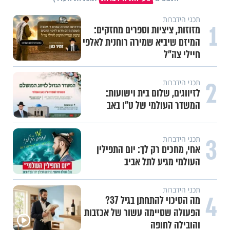
תכני הידברות
1
מזוזות, ציציות וספרים מחזקים:
המיזם שיביא שמירה רוחנית לאלפי
חיילי צה"ל
2
תכני הידברות
לזיווגים, שלום בית וישועות:
המשדר העולמי של ט"ו באב
3
תכני הידברות
אחי, מחכים רק לך: יום התפילין
העולמי מגיע לתל אביב
תכני הידברות
4
מה הסיכוי להתחתן בגיל 37?
הפעולה שסיימה עשור של אכזבות
והובילה לחופה