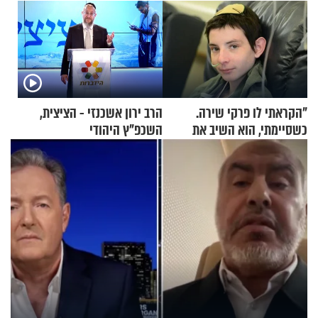
"הקראתי לו פרקי שירה.
הרב ירון אשכנזי - הציצית,
כשסיימתי, הוא השיב את
השכפ"ץ היהודי
נשמתו לבורא"