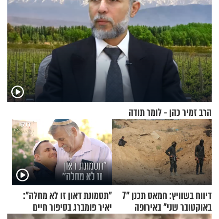
הרב זמיר כהן - לומר תודה
דיווח בשוויץ: חמאס תכנן "7
"תסמונת דאון זו לא מחלה":
באוקטובר שני" באירופה
יאיר פומברג בסיפור חיים