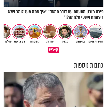
פירס מורגן התעמת עם דובר חמאס: "איך אתה מעז לומר שלא
ביצעתם פשעי מלחמה?!"
חדשות היום
בריאות
מגזין
יהדות
משפחה
רץ ברשת
עולם הילד
גם ׳הרע׳ זה הרחמים של בורא
קצרים
מדוע האמונה נמשלה למלח?
עולם
כתבות נוספות