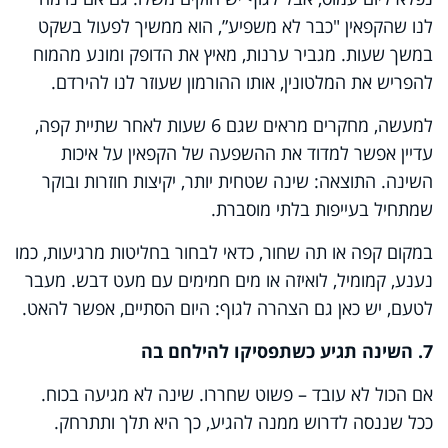
לנו שהקפאין "כבר לא משפיע”, הוא ממשיך לפעול בשקט
במשך שעות. מגביר ערנות, מאיץ את הדופק ומונע מהמוח
להפריש את המלטונין, אותו ההורמון שעוזר לנו להירדם.
למעשה, מחקרים מראים שגם 6 שעות לאחר שתיית קפה,
עדיין אפשר למדוד את ההשפעה של הקפאין על איכות
השינה. התוצאה: שינה שטחית יותר, יקיצות חוזרות ובוקר
שמתחיל בעייפות בלתי מוסברת.
במקום קפה או תה שחור, כדאי לבחור בחליטות מרגיעות, כמו
נענע, קמומיל, לואיזה או מים חמימים עם מעט דבש. מעבר
לטעם, יש כאן גם הצהרה לגוף: היום הסתיים, אפשר להאט
.
7. השינה תגיע כשתפסיקו להילחם בה
אם הכול לא עובד – פשוט שחררו. שינה לא מגיעה בכוח.
ככל שננסה לדרוש ממנה להגיע, כך היא תלך ותתרחק
.