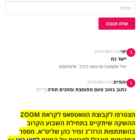
שלח תגובה
יוני
09/11/25 23:47
2
יישר כח
יעיל מתומצת ופרגמטי כרגיל. אלופיםםם
יהודית
04/11/25 23:58
1
כתוב בטוב טעם מתומצת ומחכים תודה
(ל"ת)
הצטרפו לקבוצת הוואטסאפ לקראת ZOOM
ההשקה שיתקיים בתחילת השבוע הקרוב
בהשתתפות הרה"ג זמיר כהן שליט"א. מספר
המקומות מוגבל! לפרטים על המיזם
לחצו כאן
>>