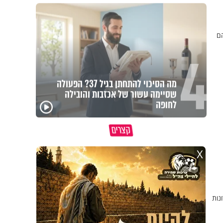
הם
4
מה הסיכוי להתחתן בגיל 37? הפעולה
שסיימה עשור של אכזבות והובילה
לחופה
מדוע האמונה נמשלה
גם ׳הרע׳ זה הרחמים של
האם מ
למלח?
בורא עולם
בשבת
קצרים
X
נות