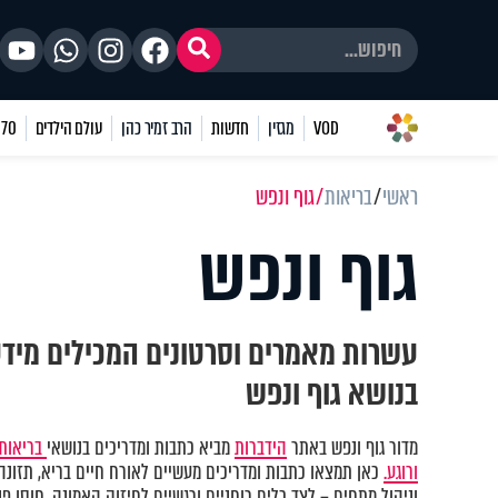
VOD
מגזין
חדשות
הרב זמיר כהן
עולם הילדים
70 שאלות
ראשי
בריאות
גוף ונפש
גוף ונפש
עשרות מאמרים וסרטונים המכילים מיד
בנושא גוף ונפש
מדור גוף ונפש באתר
הידברות
מביא כתבות ומדריכים בנושאי
בריאות 
ורוגע.
כאן תמצאו כתבות ומדריכים מעשיים לאורח חיים בריא, תזונה נ
וניהול מתחים – לצד כלים רוחניים ורגשיים לחיזוק האמונה, חוסן פני