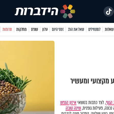
למתחילים
שאל את הרב
זמני היום
עלון
שופס
מחלקות
תרומות
ע מקצועי ומעשיר
הגוף
, לצד כתבות בנושאי
איזון הנפש
כונה, פעילות גופנית,
שינה טובה
מי, רוגע ושלווה. המדור פונה לגברים