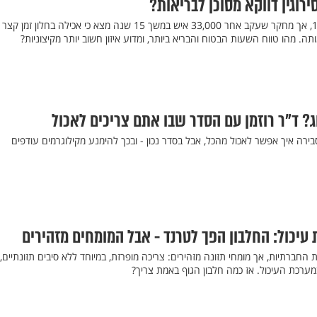
רוגין דווקא מסוכן לבריאות?
מיליונים אימצו את דיאטת 16:8, אך מחקר שעקב אחר 33,000 איש במשך 15 שנה מצא כי אכילה בחלון זמ
ה. מהו טווח השעות הבטוח והבריא ביותר, ומדוע איזון חשוב יותר מקיצוניות?
 ד"ר רוזמן עם הסדר שבו אתם צריכים לאכול
סבירה איך אפשר לאכול מהכל, אבל בסדר נכון - ובכך להימנע מקילוגרמים עודפים
 עיכול: החלבון הפך לטרנד - אבל המומחים מזהירים
חברתיות, אך מומחי תזונה מזהירים: צריכה מופרזת, במיוחד ללא סיבים תזונתיים,
מערכת העיכול. אז כמה חלבון הגוף באמת צריך?