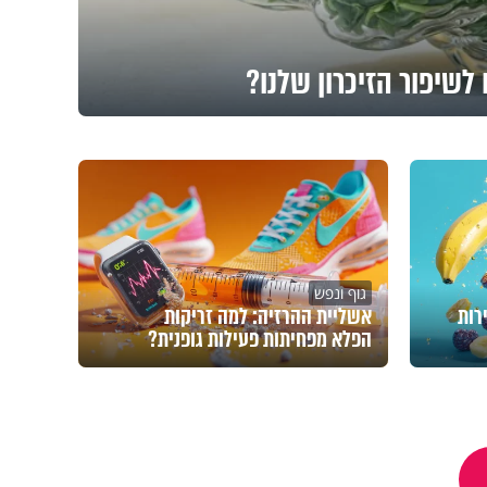
לשיפור הזיכרון שלנו?
גוף ונפש
רות
אשליית ההרזיה: למה זריקות
הפלא מפחיתות פעילות גופנית?