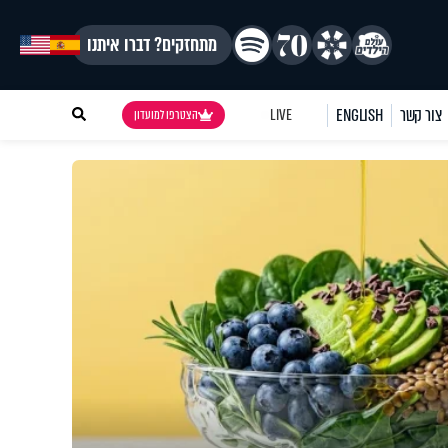
מתחזקים? דברו איתנו
צור קשר
ENGLISH
LIVE
הצטרפו למועדון