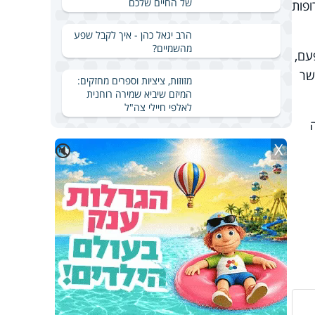
של החיים שלכם
פות
הרב יגאל כהן - איך לקבל שפע
מהשמיים?
בוע, כ-10 דקות בכל פעם,
שר
מזוזות, ציציות וספרים מחזקים:
המיזם שיביא שמירה רוחנית
לאלפי חיילי צה"ל
ה
X
🔇