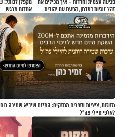
פגיעה עצמית וחרדות – איך מכילים את
מקפלן לכותל: ש
זה? זוגיות במבחן, הפעם עם יהודית
אחדות מרגש
ואלתר כהן
מזוזות, ציציות וספרים מחזקים: המיזם שיביא שמירה רוחנ
לאלפי חיילי צה"ל