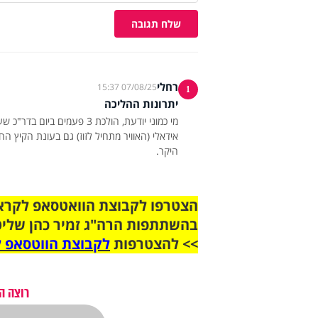
שלח תגובה
רחלי
07/08/25 15:37
1
יתרונות ההליכה
מי כמוני יודעת, הולכת 3 
אידאלי (האוויר מתחיל לזוז) גם בעונת הקיץ ה
היקר.
בהשתתפות הרה"ג זמיר כהן שליט
>> להצטרפות
לקבוצת הווטסאפ ל
רוצה ה