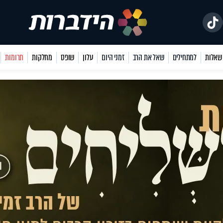
למתחילים
שאל את הרב
זמני היום
עלון
שופס
מחלקות
תרומות