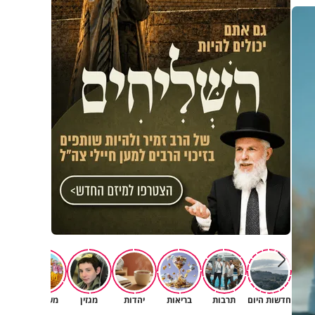
חדשות היום
תרבות
בריאות
יהדות
מגזין
משפחה
רץ ב