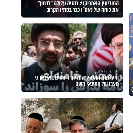
המודיעין האמריקני: רוסיה עלולה "לבחון"
את כוחה של נאט"ו כבר בסתיו הקרוב
חדשות היום
היעלמות המנהיג העליון: דיווחים באיראן כי
מצבו של חמינאי קשה