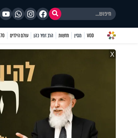
VOD
מגזין
חדשות
הרב זמיר כהן
עולם הילדים
70 שאלות
X