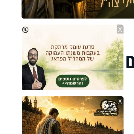
X
🔇
ביום
X