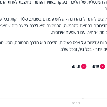
ה המנטלית של הליכה, בעיקר באוויר הפתוח, נחשבת לאחת התרו
.
אז איך תתחילו נכון? מומחי WebMD ממליצים להתחיל בהדרגה - שלוש פעמים בש
תדירותה בהתאם להרגשה. ההמלצה היא ללכת בקצב כזה שמאפ
מתון-מהיר, עם השפעה אירובית.
 - כן, זה מספיק. גם 10 דקות ביום עדיפות על אפס פעילות. הליכה היא הדרך הבטוחה, הפשוט
 יותר - בכל גיל, ובכל שלב.
שינה
תזונה