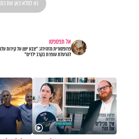
אל תפספסו
פרופסורית מזהירה: "צבע ישן על קירות עלול
להרעלת עופרת בקרב ילדים"