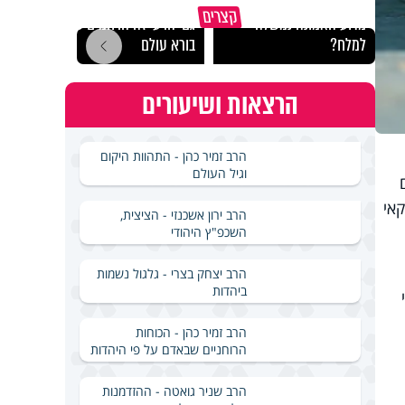
קצרים
מדוע האמונה נמשלה
גם ׳הרע׳ זה הרחמים של
האם מ
למלח?
בורא עולם
בשבת
הרצאות ושיעורים
הרב זמיר כהן - התהוות היקום
וגיל העולם
קאי
הרב ירון אשכנזי - הציצית,
השכפ"ץ היהודי
הרב יצחק בצרי - גלגול נשמות
ביהדות
הרב זמיר כהן - הכוחות
הרוחניים שבאדם על פי היהדות
הרב שניר גואטה - ההזדמנות