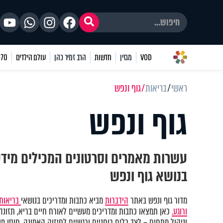
VOD
מגזין
חדשות
הרב זמיר כהן
עולם הילדים
70 שאלות
ראשי
בריאות
גוף ונפש
גוף ונפש
עשרות מאמרים וסרטונים המכילים מיד
בנושא גוף ונפש
מדור גוף ונפש באתר
הידברות
מביא כתבות ומדריכים בנושאי
בריאות 
ורוגע.
כאן תמצאו כתבות ומדריכים מעשיים לאורח חיים בריא, תזונה נ
וניהול מתחים – לצד כלים רוחניים ורגשיים לחיזוק האמונה, חוסן פני