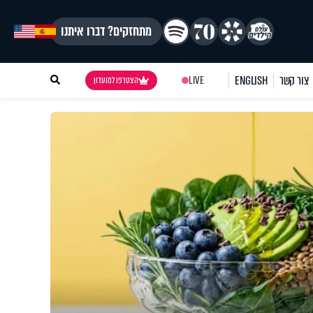
מתחזקים? דברו איתנו
צור קשר
ENGLISH
LIVE
הצטרפו למועדון