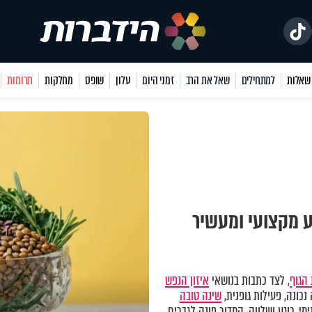
למתחילים
שאל את הרב
זמני היום
עלון
שופס
מחלקות
תרומות
ע מקצועי ומעשיר
הגוף
, לצד כתבות בנושאי
איזון הנפש
כונה, פעילות גופנית,
שינה טובה
מי, רוגע ושלווה. המדור פונה לגברים