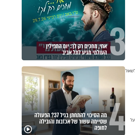
3
אחי, מחכים רק לך: יום התפילין
העולמי מגיע לתל אביב
לשאול
4
מה הסיכוי להתחתן בגיל 37? הפעולה
על
שסיימה עשור של אכזבות והובילה
פגיעה
לחופה
מכילי