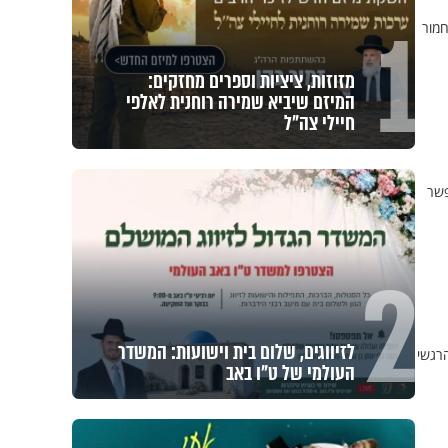
1
חמור
מזוזות, ציציות וספרים מחזקים:
המיזם שיביא שמירה רוחנית לאלפי
חיילי צה"ל
פשר
2
לזיווגים, שלום בית וישועות: המשדר
רגשי
העולמי של ט"ו באב