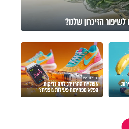
לשיפור הזיכרון שלנו?
גוף ונפש
רות
אשליית ההרזיה: למה זריקות
הפלא מפחיתות פעילות גופנית?