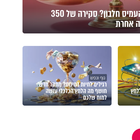
ברשתות ממליצים להעמיס חלבון? סקירה של 350
ה אחרת
גוף ונפש
רגילים לחיות במינוס? מחקר חדש
לחץ
חושף מה הלחץ הכלכלי עושה
למוח שלכם