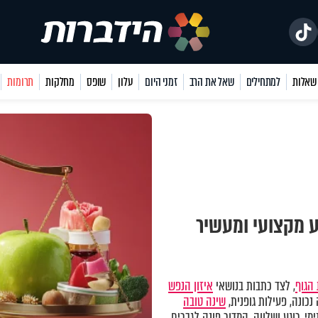
למתחילים
שאל את הרב
זמני היום
עלון
שופס
מחלקות
תרומות
ע מקצועי ומעשיר
הגוף
, לצד כתבות בנושאי
איזון הנפש
כונה, פעילות גופנית,
שינה טובה
מי, רוגע ושלווה. המדור פונה לגברים