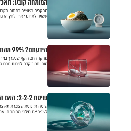
המומחה קובע: תאכלו
מחקרים רפואיים בתחום הקרדיו
עשויה לתרום לאיזון לחץ הדם
הידעתם? 99% מהתקפי הלב מתרחשים בגלל הסיבה הזאת
מחקר רחב היקף שנערך בארצות
מוחי חמור קדם לפחות גורם סיכ
שיטת 2-2-2: האם הדיאטה שכובשת את הרשת טובה לבריאות?
שיטה תזונתית שצוברת תאוצה ב
לשפר את חילוף החומרים. עם 