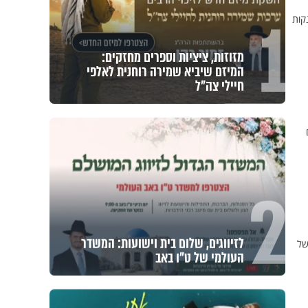
1
קות
מזוזות, ציציות וספרים מחזקים:
המיזם שיביא שמירה רוחנית לאלפי
חיילי צה"ל
2
לזיווגים, שלום בית וישועות: המשדר
של
העולמי של ט"ו באב