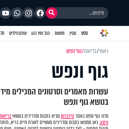
VOD
מגזין
חדשות
הרב זמיר כהן
עולם הילדים
70 שאלות
ראשי
בריאות
גוף ונפש
גוף ונפש
עשרות מאמרים וסרטונים המכילים מיד
בנושא גוף ונפש
מדור גוף ונפש באתר
הידברות
מביא כתבות ומדריכים בנושאי
בריאות 
ורוגע.
כאן תמצאו כתבות ומדריכים מעשיים לאורח חיים בריא, תזונה נ
וניהול מתחים – לצד כלים רוחניים ורגשיים לחיזוק האמונה, חוסן פני