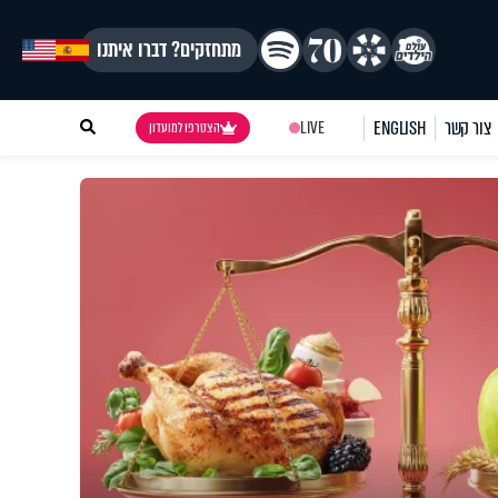
מתחזקים? דברו איתנו
צור קשר
ENGLISH
LIVE
הצטרפו למועדון