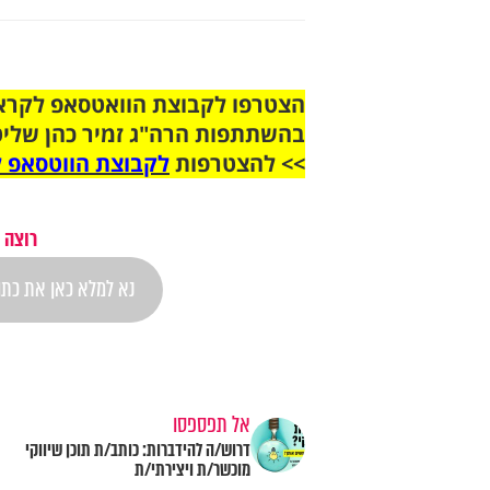
בהשתתפות הרה"ג זמיר כהן שליט
>> להצטרפות
לקבוצת הווטסאפ ל
רוצה 
אל תפספסו
דרוש/ה להידברות: כותב/ת תוכן שיווקי
מוכשר/ת ויצירתי/ת