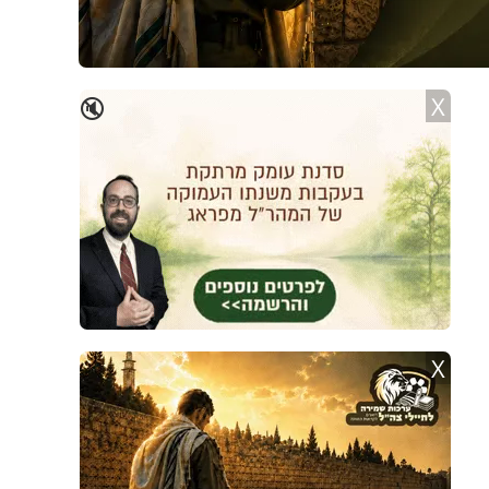
X
🔇
X