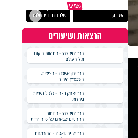
האם אפשר להפוך קללה
מכילי
קצרים
לברכה? מסר מפרשת
תהיו אהרון הכהן - תשכינו
במבחן
השבוע
שלום ותרדפו שלום
ואלתר
הרצאות ושיעורים
הרב זמיר כהן - התהוות היקום
וגיל העולם
This
is
a
modal
windo
הרב ירון אשכנזי - הציצית,
השכפ"ץ היהודי
הרב יצחק בצרי - גלגול נשמות
ביהדות
הרב זמיר כהן - הכוחות
הרוחניים שבאדם על פי היהדות
הרב שניר גואטה - ההזדמנות