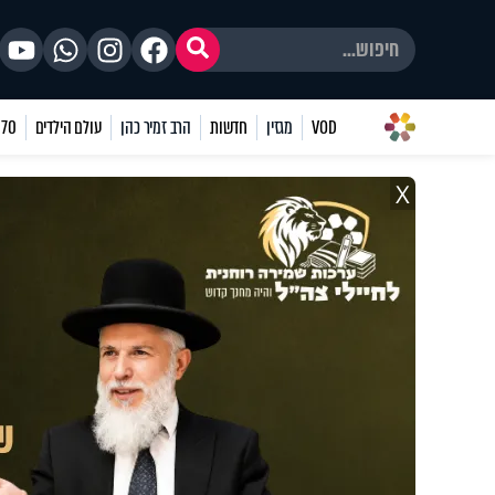
VOD
מגזין
חדשות
הרב זמיר כהן
עולם הילדים
70 שאלות
X