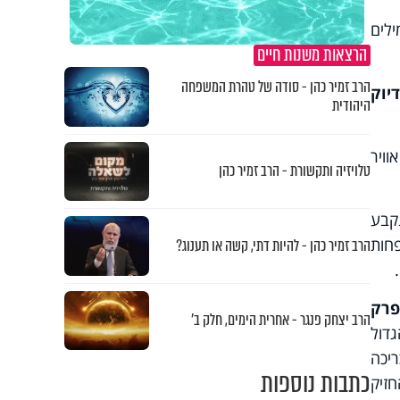
ילים
הרצאות משנות חיים
הרב זמיר כהן - סודה של טהרת המשפחה
יוק
היהודית
וויר
טלויזיה ותקשורת - הרב זמיר כהן
נקבע
פחות
הרב זמיר כהן - להיות דתי, קשה או תענוג?
פרק
הרב יצחק פנגר - אחרית הימים, חלק ב’
בים הגדול
ריכה
כתבות נוספות
חזיק