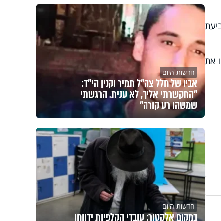
ביעת
ו את
חדשות היום
אביו של חלל צה"ל תמיר וקנין הי"ד:
"התקשרתי אליך, לא ענית. הרגשתי
שמשהו רע קורה"
חדשות היום
במקום אלקטור: עובדי הקלפיות ידווחו