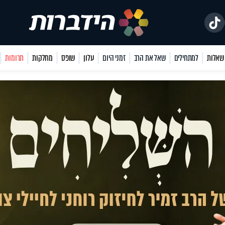
למתחילים
שאל את הרב
זמני היום
עלון
שופס
מחלקות
תרומות