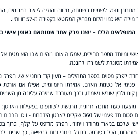
תרונן ונוסק לשמיים בשמחה, חדווה והודיה ליושב במרומים. המ
ה היא כמו יהלום מבהיק המלוטש בקפידה מ-57 זוויותיו.
המופלאים הללו –
ישנו פרק אחד שמותאם באופן אישי בד
ישי ומיוחד מספר תהילים, שמלווה אותו מהיום שבו הוא מגיח אל א
חדת לפרק מסוים בספר התהילים – מעין קוד רוחני אישי. הפרק 
 פנימי אל נשמת האדם. אמירתו היומיומית, אפילו אם אורכת 
 קונו ולבין שורש נשמתו, ובכך מעוררת שמירה עליונה מן השמים.
ת, מוצעת כעת מתנה רוחנית מרגשת לשותפים בפעילות הארגון:
במסגרת הפרויקט, תורמים סכום חד פעמי של 360 שקלים לארגון הידברות - זיכוי הר
י שלכם במארז מהודר וייחודי. הפרק מודפס על קלף, וכרוך בכ
הבות, הכל בפורמט בגודל בינוני ונוח לנשיאה, כך שניתן לה