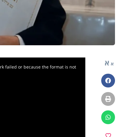
א
א
k failed or because the format is not
פייסבוק
הדפסה
ווטסאפ
מועדפים