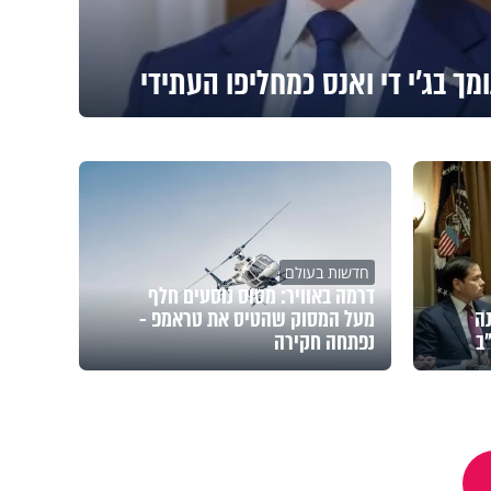
מך בג'י די ואנס כמחליפו העתידי
חדשות בעולם
דרמה באוויר: מטוס נוסעים חלף
ה
מעל המסוק שהטיס את טראמפ -
ב
נפתחה חקירה