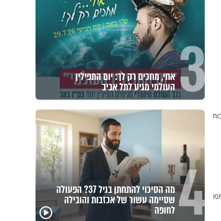
3
אחי, מחכים רק לך: יום התפילין
העולמי מגיע לתל אביב
ות
4
מה הסיכוי להתחתן בגיל 37? הפעולה
פו
שסיימה עשור של אכזבות והובילה
פגיעה
לחופה
מכילי