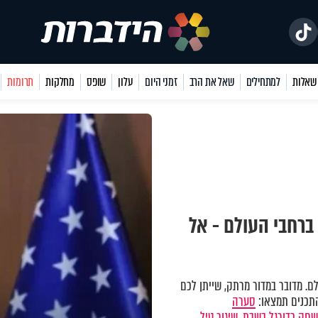
למתחילים
שאל את הרב
זמני היום
עלון
שופס
מחלקות
תרומות
רחבי העולם - אל
לם. מדובר במדור מרתק, שייתן לכם
התכנים תמצאו:
סערה
חק כדורגל בשבת,
שיגור טיל