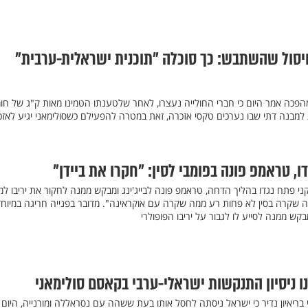
חיסול שהשתבש: כך סוכלה "תוכנית ישראלית-ערבית"
פכה אמר היום כי חברי החולייה נעצרו, לאחר שלטענתו הטמינו מאות ק"ג של חו
בנה דתי שבו נערכים טקסי אזכרה, זאת במטרה להפעילם כשסולימאני יגיע לאזכ
, טראמפ פונה בפומבי לסין: "חקרו את ביידן"
י פתח נגדו בהליך הדחה, טראמפ פונה לבייג'ינג ומבקש ממנה לחקור את יריבו למ
2, ג'ו ביידן: "מה שקרה בסין לא פחות רע ממה שקרה עם אוקראינה". מדובר בפנייה חריגה במיו
קש ממנה לסייע לו לגבור על יריבו הפופולרי
ו ניסיון התנקשות ישראלי-ערבי בקאסם סולימאני
ריאיון נדיר כי ישראל ניסתה לחסל אותו בעת ששהה עם נסראללה ומורנייה, היום