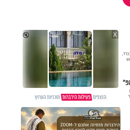
X
🔇
גדד,
ש
פ"
הנצפים
פעילות הידברות
תוכניות הערוץ
ל