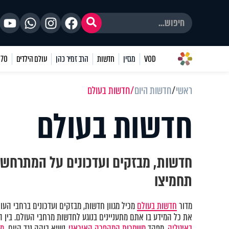
VOD
מגזין
חדשות
הרב זמיר כהן
עולם הילדים
70 שאלות
ראשי
חדשות היום
חדשות בעולם
חדשות בעולם
חדשות, מבזקים ועדכונים על המתרחש ב
תחמיצו
מדור
חדשות בעולם
מכיל מגוון חדשות, מבזקים ועדכונים ברחבי העו
את כל המידע בו אתם מתעניינים בנוגע לחדשות מרחבי העולם. בין 
באיטליה,
מפקד
משמרות המהפכה האיראני,
נשיא בוקה נגד קיום
מש