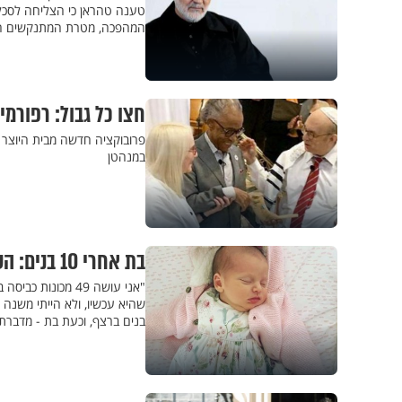
טענה טהראן כי הצליחה לסכל
המהפכה, מטרת המתנקשים היית
חצו כל גבול: רפורמ
פרובוקציה חדשה מבית היוצר ש
במנהטן
בת אחרי 10 בנים: הסיפור שמרגש את בריטניה
"אני עושה 49 מכו
בנים ברצף, וכעת בת - מדברת