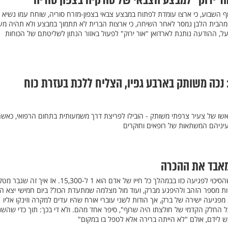
ר ירוק" למבצע הצבאי של טורקיה בצפון סוריה
ף השבוע, כי ארצו עומדת לפתוח במבצע צבאי בצפון-מזרח סוריה, שוחח עמו נשיא
מהבית הלבן נמסר לאחר השיחה, כי ארצות הברית לא תתמוך במבצע ולא תהיה מע
בפועל, ההודעה נותנת לארדואן "אור ירוק" לפעול באזור הנתון לשליטתם של הכוחות
נכה משותק בארבע גפיו, הצליח ללכת בעזרת כוח
שו של צעיר צרפתי משותק - הובילו לפריצת דרך משמעותית בתחום הרפואי, כאשר
יניהם המשתאות של רופאים וחוקרים
מאבד את ההכרה
שירות החיזוי האמריקני קבע שהסיכוי לפגיעה כזו בבמהלך כל חייו של אדם הוא 1 ל-15,300. אז אי
יות מספר הזהב ולהיפגע מברק, ועוד מול מצלמה שמתעדת הכול? ביום חמישי יצא ה
מפגיעה ישירה של ברק, אך הודות לשני עוברי אורח שהיו עדים למקרה וזינקו אליו
"כל החלק הקדמי של חולצתו היה שרוף", סיפר אחד מהם. ולא די בכך: תוך כדי שהשנ
ש לידם, אולם "לא הייתה ברירה אלא לטפל בו במקום"