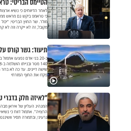
הטיימס הבריטי: טראמ
לאחר הדיווחים כי נשיא ארצות
כי טראמפ ביקש גם מראש ממש
מולר. שר החוץ הבריטי: "יכו
מקובל, זה לא ייקרה וזה לא קר
תיעוד: גשר קורס על 
כ-20 בני אדם נפצעו אתמ
שישה דייגים. עד כה לא ברור 
פקדו את החוף המזרחי
"לאיזה חלק בדברי ט
המנהיג העליון של איראן מבה
הרצויה". אתמול דווח כי נשיא
גרעיני, ובתמורה תסיר וושינגטון את כל הסנקציו