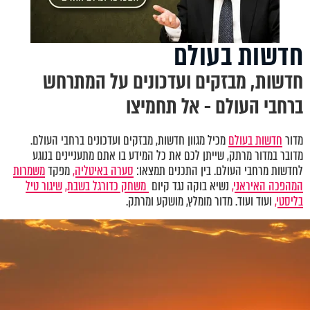
חדשות בעולם
חדשות, מבזקים ועדכונים על המתרחש
ברחבי העולם - אל תחמיצו
מדור
חדשות בעולם
מכיל מגוון חדשות, מבזקים ועדכונים ברחבי העולם.
מדובר במדור מרתק, שייתן לכם את כל המידע בו אתם מתעניינים בנוגע
לחדשות מרחבי העולם. בין התכנים תמצאו:
סערה באיטליה,
מפקד
משמרות
המהפכה האיראני,
נשיא בוקה נגד קיום
משחק כדורגל בשבת,
שיגור טיל
בליסטי,
ועוד ועוד. מדור מומלץ, מושקע ומרתק.