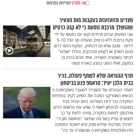
אני מסכים
למדיניות הפרטיות
מצרים מזועזעזת בעקבות מות הצעיר
שהושלך מרכבת נוסעת כי לא קנה כרטיס
שני נוסעים עניים מרודים וקשי יום נתפסו על ידי
פקח ברכבת ללא כרטיס, שעולה סך הכל 5-10
לירות - סכום שלא זכו להחזיק. הפקח ההזוי דרש
מהם לשלם או לקפוץ מהרכבת, והללו "אולצו"
לבחור באופציה השנייה. אחד מהם נהרג בו
במקום, ואילו השני נפצע באורח קשה
חרף ההוראה שלא לשתף פעולה, בכיר
בבית הלבן יעיד: טראמפ פגע בביטחון
לאחר הצהרתו של השגריר לשעבר באוקראינה כי
הנשיא האמריקני התנה את הסיוע לקייב בפתיחת
החקירה נגד יריבו הפוליטי, היום יצהיר בכיר
במועצה לביטחון לאומי כי שמע את טראמפ דורש
מזלנסקי לפתוח בחקירה, ומיהר לדווח על כך
לממונים עלייו בשל מה שתיאר "תחושת חובה":
"מהלך מפלגתי שללא ספק יביא לאיבוד התמיכה
הדו-מפלגתית באוקראינה שנשמרה עד כה"