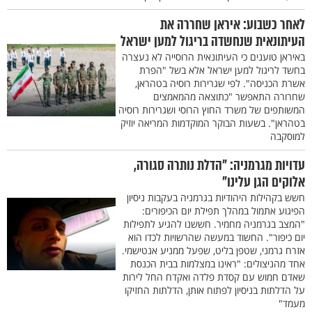
לאחר כשבוע: איראן שחררה את
העיתונאית שנחשדה בריגול למען ישראל
באיראן טוענים כי העיתונאית הרוסייה לא נעצרה
בחשד לריגול למען ישראל אלא בשל "הפרת
אשרת הכניסה". לפי שגרירות רוסיה בטהראן,
שחרורה התאפשר "כתוצאה מהמאמצים
המשותפים של משרד החוץ הרוסי ושגרירות רוסיה
בטהראן". בשעות הבוקר המוקדמות המריאה יוזיק
למוסקבה
עדויות מגרמניה: "הדלת נותרה סגורה,
אלוקים הגן עלינו"
חשש בקהילות היהודיות בגרמניה בעקבות ניסיון
הפיגוע אתמול במהלך תפילת יום הכיפורים:
"המצב בגרמניה מחמיר. חששנו להגיע לתפילות
יום כיפור". החשוד במעשה שהרשויות לכדו הוא
אזרח גרמני, שטפן בליט, שפעל ממניע אנטישמי.
אחד מהניצולים: "ראינו במצלמות בבית הכנסת
שאדם חמוש עם קסדת פלדה ואקדח החל לירות
על הדלתות בניסיון לפתוח אותן, הדלתות החזיקו
מעמד"