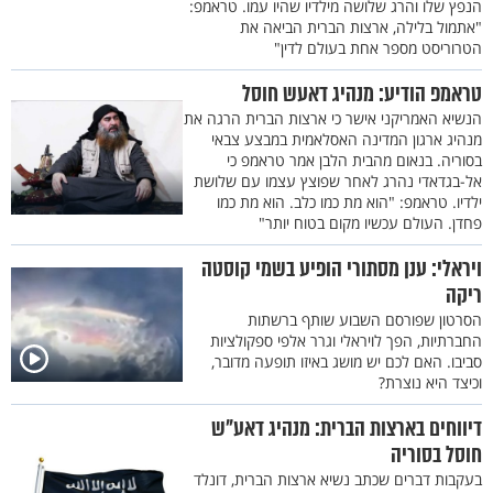
הנפץ שלו והרג שלושה מילדיו שהיו עמו. טראמפ:
"אתמול בלילה, ארצות הברית הביאה את
הטרוריסט מספר אחת בעולם לדין"
טראמפ הודיע: מנהיג דאעש חוסל
הנשיא האמריקני אישר כי ארצות הברית הרגה את
מנהיג ארגון המדינה האסלאמית במבצע צבאי
בסוריה. בנאום מהבית הלבן אמר טראמפ כי
אל-בגדאדי נהרג לאחר שפוצץ עצמו עם שלושת
ילדיו. טראמפ: "הוא מת כמו כלב. הוא מת כמו
פחדן. העולם עכשיו מקום בטוח יותר"
ויראלי: ענן מסתורי הופיע בשמי קוסטה
ריקה
הסרטון שפורסם השבוע שותף ברשתות
החברתיות, הפך לויראלי וגרר אלפי ספקולציות
סביבו. האם לכם יש מושג באיזו תופעה מדובר,
וכיצד היא נוצרת?
דיווחים בארצות הברית: מנהיג דאע"ש
חוסל בסוריה
בעקבות דברים שכתב נשיא ארצות הברית, דונלד