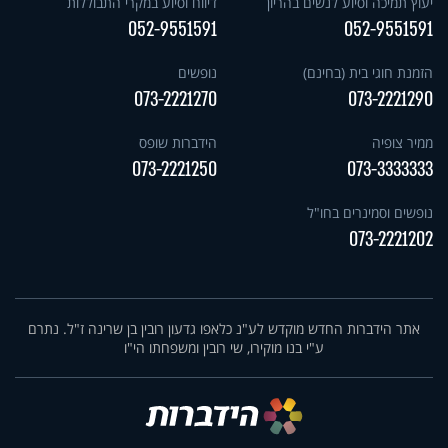
יעוץ תמיכה וסיוע לנשים בהריון
דיווח וסיוע במקרי התבוללות
052-9551591
052-9551591
הזמנת חוגי בית (בחינם)
נופשים
073-2221270
073-2221290
ממיר צופיה
הידברות שופס
073-2221250
073-3333333
נופשים וסמינרים בחו"ל
073-2221202
אתר הידברות החדש מוקדש לע"נ כלאפו גדעון רובין בן שרינה ז"ל. נתרם
ע"י בנו מוקירו, שי רובין ומשפחתו הי"ו