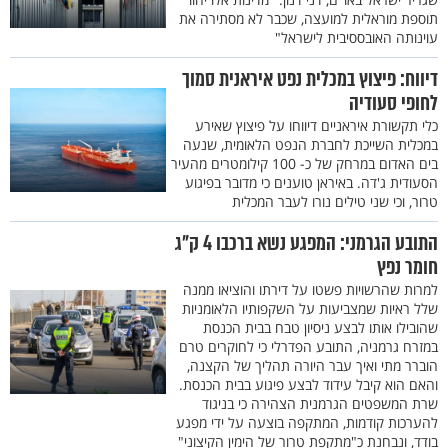
תוספת מוראלית למועצה, שכבר לא מסתירה את
עוינותה האובססיבית לישראל"
דיווח: פיצוץ במכלית נפט איראנית סמוך
לחופי סעודיה
כלי תקשורת איראניים דיווחו על פיצוץ שאירע
במכלית השייכת לחברת הנפט הלאומית, שנעה
בים האדום במרחק של כ- 100 קילומטרים מהעיר
הסעודית ג'דה. באיראן טוענים כי מדובר בפיגוע
טרור, וכי שני טילים נורו לעבר המכלית
התובע הגרמני: המפגע נשא ברכבו 4 ק"ג
חומר נפץ
למרות שהרשויות פשטו על דירתו והוציאו ממנה
שלל ראיות שמצביעות על השקפותיו הלאומניות
שהובילו אותו לבצע ניסיון טבח בבית הכנסת
במזרח גרמניה, התובע הפדרלי כי לחוקרים טרם
הוברר מתי ואיך עבר היורה תהליך של הקצנה,
והאם הוא קיבל עידוד לבצע פיגוע בבית הכנסת.
שרת המשפטים הגרמנית הצהירה כי בניגוד
להערכות קודמות, המתקפה בוצעה על ידי מפגע
בודד, ונבחנת כ"מתקפת טרור של הימין הקיצוני"