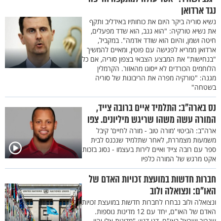
נגד ארדואן
נשיא סוריה ביקר היום את כוחותיו באידליב ותקף
את נשיא טורקיה: "הוא גנב, הוא שדד מפעלים,
חיטה ושמן, והיום הוא שודד אדמה". במקביל,
ארדואן ממריא לפגישה עם פוטין, ומאיים להמשיך
"בנחישות" את המבצע הצבאי בצפון סוריה, אם כל
הלוחמים הכורדים לא ייסוגו מהאזור. הקרמלין
מגנה: "טורקיה מפרה את הריבונות של סוריה
בשטחה"
נס בארה"ב: התלמיד איים ברובה צייד,
המורה עשה משהו שריגש מיליונים. צפו
ארה"ב: הביטוי 'מורה טוב - מורה לחיים' קיבל
משמעות מצמררת, לאחר שתלמיד שנכנס לבית
ספר עם רובה צייד ואיים לירות בעצמו - נסוג בזכות
אקט מרגש של המורה כלפיו
חברות חדשות במועצת זכויות האדם של
האו"ם: ונצואלה ולוב
ונצואלה ולוב נבחרו לחברות חדשות במועצת זכויות
האדם של האו"ם, יחד עם 12 מדינות נוספות.
שגריר ישראל באו"ם, דני דנון: "מדינות אלו יהוו