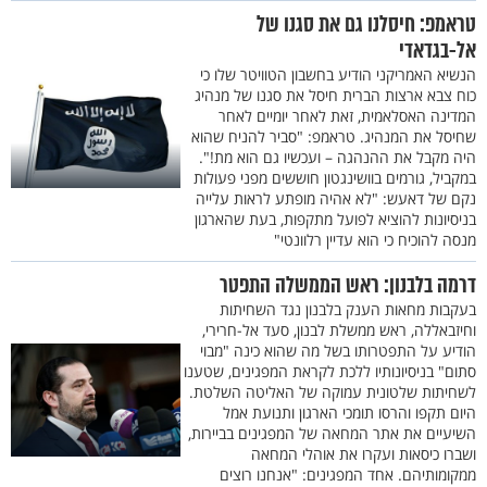
טראמפ: חיסלנו גם את סגנו של
אל-בגדאדי
הנשיא האמריקני הודיע בחשבון הטוויטר שלו כי
כוח צבא ארצות הברית חיסל את סגנו של מנהיג
המדינה האסלאמית, זאת לאחר יומיים לאחר
שחיסל את המנהיג. טראמפ: "סביר להניח שהוא
היה מקבל את ההנהגה – ועכשיו גם הוא מת!".
במקביל, גורמים בוושינגטון חוששים מפני פעולות
נקם של דאעש: "לא אהיה מופתע לראות עלייה
בניסיונות להוציא לפועל מתקפות, בעת שהארגון
מנסה להוכיח כי הוא עדיין רלוונטי"
דרמה בלבנון: ראש הממשלה התפטר
בעקבות מחאות הענק בלבנון נגד השחיתות
וחיזבאללה, ראש ממשלת לבנון, סעד אל-חרירי,
הודיע על התפטרותו בשל מה שהוא כינה "מבוי
סתום" בניסיונותיו ללכת לקראת המפגינים, שטענו
לשחיתות שלטונית עמוקה של האליטה השלטת.
היום תקפו והרסו תומכי הארגון ותנועת אמל
השיעיים את אתר המחאה של המפגינים בביירות,
ושברו כיסאות ועקרו את אוהלי המחאה
ממקומותיהם. אחד המפגינים: "אנחנו רוצים