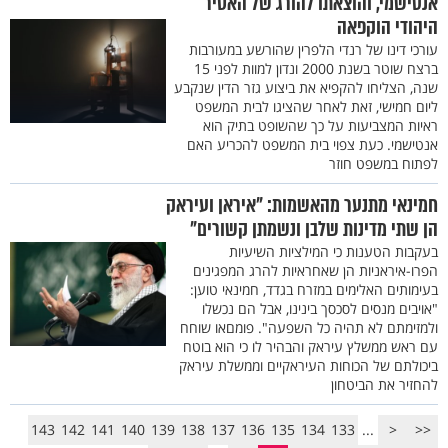
אנטישמי, והוצאתו להורג של האסיר
היהודי הוקפאה
עורכי דינו של רנדי הלפרין שהורשע במעורבות
ברצח שוטר בשנת 2000 ונדון למוות לפני 15
שנה, הצליחו להקפיא את ביצוע גזר הדין שנקבע
ליום חמישי, זאת לאחר שהציגו לבית המשפט
ראיות המצביעות על כך שהשופט בתיק הוא
אנטישמי. כעת צפוי בית המשפט להכריע האם
לפתוח במשפט חוזר
חמינאי מתנער מהאשמות: "איראן ועיראק
הן שתי מדינות שלבן ונשמתן קשורים"
בעקבות הטענות כי המילציות השיעיות
הפרו-איראניות הן שאחראיות להרג המפגינים
בעימותים האלימים במזרח בגדד, חמינאי טוען:
"אויבים מנסים לסכסך בינינו, אבל הם נכשלו
ולמזימתם לא תהיה כל השפעה". פומםאו שוחח
עם ראש ממשלץ עיראק והבהיר לו כי הוא בוטח
ביכולתם של הכוחות העיראקיים וממשלת עיראק
להחזיר את הביטחון
143
142
141
140
139
138
137
136
135
134
133
...
<
<<