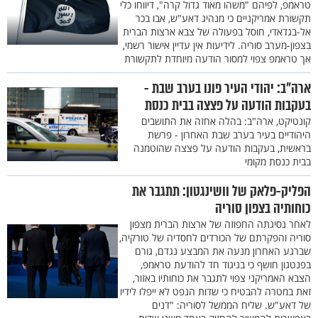
טראמפ, לפיהם "משהו מאוד גדול קרה", דיווחו כלי
תקשורת אמריקניים כי מנהיג דאע"ש, אבו בכר
אל-בגדאדי, חוסל בפעולה של צבא ארצות הברית
בצפון-מערב סוריה. לידיעות אין עדיין אישור רשמי,
אך טראמפ צפוי למסור הודעה מיוחדת לתקשורת
ארה"ב: יהודי העיר פונו בערב שבת -
בעקבות הודעה על פצצה בבית כנסת
קונטיקט, ארה"ב: בהלה אחזה את התושבים
היהודיים בעיר בערב שבת האחרון - פרשת
בראשית, בעקבות הודעה על פצצה שהוטמנה
בבית כנסת מקומי
הפליק-פלאק של וושינגטון: תתגבר את
כוחותיה בצפון סוריה
לאחר נסיגתה החפוזה של ארצות הברית מצפון
סוריה והפקרתם של הכורדים לחסדיה של טורקיה,
שברגע האחרון מנעה את המבצע נגדם, גורם
בפנטגון חושף כי בניגוד חד להודעת טראמפ,
הצבא האמריקני צפוי לתגבר את כוחותיו באזור,
זאת במטרה להבטיח כי שדות הנפט לא ייפלו לידיו
של דאע"ש. שליח הממשל לסוריה: "דנים