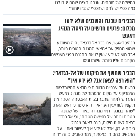
ממשלה של מומחים. אנחנו רוצים שהם יגידו לנו
כמה כסף יש להם ושהכסף שנבזז יוחזר"
הבכירים שבגדו והשכנים שלא ידעו
מכלום: פרטים חדשים על חיסול מנהיג
דאעש
מנהיג דאעש, אבו בכר אל בדגאדי, היה משוכנע
שהוא מחזיק את אמצעי ההגנה הטובים ביותר,
אבל הוא לא ידע שאין לו את ההגנה מפני האנשים
הקרובים אליו ביותר: אשתו וגיסו
הבכיר שחשף את מיקומו של אל-בגדאדי:
"הוא רצה לצאת אבל לא ידע איך"
ברשת אל ערבייה מדווחים כי מבצע ההשתלטות
האמריקני על מקום המסתור של מנהיג דאעש
התרחש לאחר שחבר בצוות האבטחה הסגיר את
מיקומו למודיעין העיראקי. הוא סיפר כי ראש הארגון
"שהה בבונקר דמוי מנהרה באורך של שמונה
מטרים ורוחב של חמישה מטרים", וכי אל בגדדי
"רצה לשנות מיקום, רצה לצאת מגבול
סוריה-עירק, אבל לא ידע איך לעשות זאת". על
התנאים בהם חי במסתור, אמר סאג'יט כי זה "היה