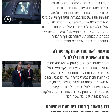
בעלי בריתו הגדולים - הכורדים, לחסדיה של
טורקיה שהגדירה את הלוחמים הכורדים
כטרוריסטים. הכורדים, שנדהמו מההחלטה,
האשימו את וושינגטון בבגידה, והיה אף מי שטען כי
זה איתות לישראל. טראמפ עצמו הסביר מדוע
החליט לאפשר לטורקיה לפעול בצפון סוריה בניגוד
מוחלט להמלצת בכירי ממשלו: "הגיע הזמן שנצא
ממלחמות מגוחכות". לאחר מכן אף התגאה
"בחוכמתו הגדולה שדבר לא משתווה לה"
טראמפ: "אם טורקיה תנקוט פעולה
אסורה, אשמיד את כלכלתה"
לאחר שהסביר כי "הגיע הזמן שנצא ממלחמות
שבטיות מגוחכות", הנשיא האמריקני מאיים על
טורקיה כי אם תפגע בכוחות הכורדיים – שעד
לאחרונה הוכרו כבעלי בריתה של וושינגטון, באופן
שייחשב "בחוכמתי הגדולה" כחוצה גבולות, "אני
אהרוס ואחסל לחלוטין את כלכלת טורקיה".
טראמפ: "הגיע הזמן שכוחות אחרים באזור, חלקם
עשירים מאוד, יגנו על שטחיהם".
ברגע האחרון: הסנגורים טענו שהשופט