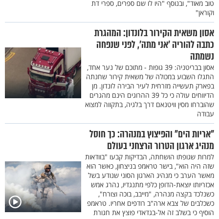
טוב מאוד", ובנוסף "היו לו שם ספרים, ספרי דת
וקוראן"
אסון משאית הקירור בלונדון: המהגרת
כתבה להוריה ’אני מתה’, לפני שנפחה
נשמתה
אסון בבריטניה: 39 גופות - מתוכם של נער אחד,
התגלו השבוע במכולה של משאית קירור שחנתה
בפארק תעשייה מזרחית לעיר הבירה לונדון. מן
הדיווחים עולה כי כל 39 ההרוגים הינם מהגרים
שהוברחו מסין וויטנאם דרך בלגיה, בתקווה למצוא
עבודה
"אריות הים" והפיצוץ במנהרה: כך חוסל
מנהיג ארגון הטרור הרצחני בעולם
למרות שגופתו הושחתה, הבדיקות קבעו "בוודאות
שזה היה הוא", בישר טראמפ בניצחון, כאשר הוא
מאשר הערב כי מנהיג הארגון הסוני שנודע בשל
אכזריותו יוצאת-הדופן כלפי מתנגדיו, נהרג אמש
כשנלכד בקצה מנהרה, "מייבב, בוכה וצורח",
כשכלבים של צבא ארה"ב רודפים אחריו. טראמפ
הוסיף כי בשלב זה אל-בגדאדי פוצץ את חגורת