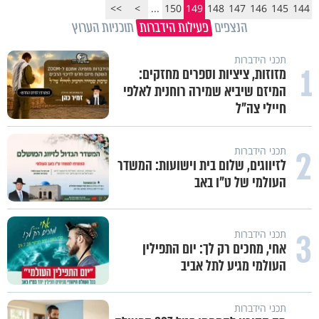
>>
>
...
150
149
148
147
146
145
144
הנצפים
פעילות הידברות
תוכניות הערוץ
תכני הידברות
1
מזוזות, ציציות וספרים מחזקים:
המיזם שיביא שמירה רוחנית לאלפי
חיילי צה"ל
2
תכני הידברות
לזיווגים, שלום בית וישועות: המשדר
העולמי של ט"ו באב
3
תכני הידברות
אחי, מחכים רק לך: יום התפילין
העולמי מגיע לתל אביב
תכני הידברות