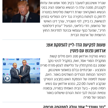
שגריר וושינגטון לשעבר בקייב מסר אמש את עדותו
לקונגרס, ממנה עלה כי הנשיא טראמפ הציג בפני
הנשיא האוקראיני שורת דרישות פוליטיות במטרה
לדחוק בו לפתוח בחקירה נגד יריבו הפוליטי במרוץ
לנשיאות, ג'ו ביידן. לפי השגריר, עורך דינו האישי
של טראמפ, רודי ג'וליאני, הפעיל "ערוץ דיפלומטי
חריג", שפעל כגוף עצמאי ובניגוד למדיניות החוץ
הרשמית של ארצות הברית
שעות לפקיעת הדד-ליין להפסקת אש:
ארדואן נפגש עם פוטין
נשיא טורקיה ארדואן ספג היום מילים קשות
ממקבילו הסורי אסד, זאת, במקביל לגינוי נוקב
שספג גם מהקרמלין על פלישתו לצפון-מזרח סוריה
והמבצע - שבינתיים נבלם במאמצי וושינגטון,
לטיהור הכוחות הכורדים השולטים באזור. היום,
שעות לסיומה של הפסקת האש במבצע הטורקי
שנקבע לשעה 22:00, נפגש ארדואן עם נשיא
רוסיה פוטין – בעל הבית האמיתי בסוריה, ובסופה
צפויות הבנות לגבי זהות הגורם שישלוט באזור
הצפוני של סוריה
"גנב ושודד:" אסד עולה למתקפה חריפה