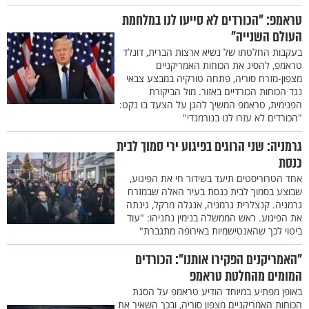
טראמפ: "הכורדים לא סייעו לנו במלחמת
העולם השנייה"
בעקבות החלטתו של נשיא ארצות הברית, דונלד
טראמפ, להסיג את הכוחות האמריקניים
מצפון-מזרח סוריה, פתחה טורקיה במבצע צבאי
נגד הכוחות הכורדיים באזור. מול הביקורת
הפנימית, טראמפ המשיך להגן על הצעד בו נקט:
"הכורדים לא עזרו לנו בנורמנדי"
גרמניה: שני הרוגים בפיגוע ירי סמוך לבית
כנסת
אחד הטרוריסטים תיעד בשידור חי את הפיגוע,
שבוצע בסמוך לבית כנסת בעיר האלה שבמזרח
גרמניה. קנצלרית גרמניה, אנגלה מרקל, גינתה
את הפיגוע. ראש הממשלה בנימין נתניהו: "עוד
ביטוי לכך שהאנטישמיות באירופה מתגברת"
"האמריקנים הפקירו אותנו": הכורדים
המומים מהחלטת טראמפ
באופן מפתיע במיוחד הודיע טראמפ על הסגת
הכוחות האמריקניים מצפון סוריה, ובכך השאיר את