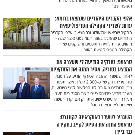
באפשרות להמשיך להחזיק באחד משני שדות
תעופה שם"
אלפי הקברים היהודיים שנמצאו ברומא:
עדות לשרידי הקהילה הטריפוליטאית
תחקיר שביצעו ארכאולוג ורב מצא כי אלפי הקברים
היהודיים שהתגלו באזור רומא לפני כ-12 שנה -
מהווים עדות לחייה התוססים והשוקקים של
הקהילה הטריפוליטאית באזור
טראמפ: טורקיה הודיעה לי שעצרה את
המבצע בסוריה, אסיר ממנה את הסנקציות
לאחר שמשרד ההגנה הטורקי הודיע על הסגת
כוחותיו למרחק של כ–2,300 קמ"ר, אשר תפסו
מידי הכורדים מאז תחילת הפלישה לפני כשבועיים,
הערב מודיע טראמפ כי יסיר את הסנקציות מעל
אנקרה, והדגיש כי ישיב אותן רק אם יקרה "משהו
שאנחנו לא מרוצים ממנו"
השגריר לשעבר באוקראינה לקונגרס:
טראמפ התנה את הסיוע לקייב בחקירה
נגד ביידן