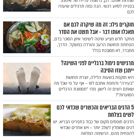
שמלוות אותנו. לכן, נרשמה עלייה של 350%
בפנייה לסיוע רגשי. הנה כמה תרגילים שיעזרו
לכם
חוקרים גילו: זה מה שיקרה לכם אם
תאכלו אותו דבר - אבל תשנו את הסדר
מחקר חדש מציע שיטה לשיפור איזון הסוכר בדם,
הפחתת תחושת הרעב והורדה במשקל. הדרך,
מתברר, לא מסובכת בכלל
מרגישים נימול ברגליים לפני השינה?
ייתכן שזו הסיבה
היא תוקפת בשעות הלילה, יוצרת תחושת
"בעירה" ודוחפת אתכם לזוז – אף על פי שכל מה
שאתם רוצים זה לישון. מהי "תסמונת הרגליים
הסוערות"?
5 הדגים הבריאים והכשרים שכדאי לכם
לשים בצלחת
הדגים תופסים מקום של כבוד בתפריט הבריא. יש
דגים שמומלץ לשלב יותר – ויש אחרים שכדאי
להפחית מהם. הרשימה המלאה