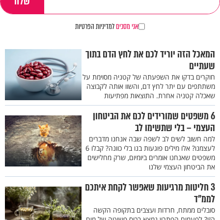
אני מסכים
למדיניות הפרטיות
המאכל הזה יוריד לכם את לחץ הדם בתוך
שעתיים
חוקרים בדקו את השפעתה של קטניה מסוימת על
משתתפים עם יתר לחץ דם, והשוו אותה לקבוצה
שאכלה קטניה אחרת. התוצאות מפתיעות
6 משפטים שמורידים לכם את הביטחון
העצמי – בלי שתשימו לב
למה חשוב לשים לב לשפה שבה אנחנו מדברים
לעצמנו? אלו מילים פוגעות בנו בלי כוונה? קבלו 6
משפטים שאנחנו אומרים ביומיום, שרק מחלישים
את הביטחון העצמי שלנו
3 חליטות מרגיעות שאפשר לקחת איתכם
לממ"ד
סובלים ממתח, חרדות ועצבים בתקופה הקשה
הזו? לפעמים הפתרון נמצא בכוס פשוטה של מים