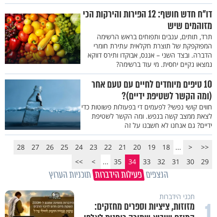
דו"ח חדש חושף: 12 הפירות והירקות הכי
מזוהמים שיש
תרד, תותים, ענבים ותפוחים בראש הרשימה
המפוקפקת של תוצרת חקלאית עתירת חומרי
הדברה. ובצד השני – אננס, אבוקדו ותירס דווקא
נמצאו נקיים יחסית. מי עוד ברשימה?
10 טיפים מיוחדים לחיים עם טעם אחר
(ומה הקשר לשטיפת ידיים)?
חווים קושי נפשי? לפעמים די בפעולות פשוטות כדי
לצאת ממצב קשה בנפש. ומה הקשר לשטיפת
ידיים? גם אנחנו לא חשבנו על זה
28
27
26
25
24
23
22
21
20
19
18
...
<
<<
>>
>
...
35
34
33
32
31
30
29
הנצפים
פעילות הידברות
תוכניות הערוץ
תכני הידברות
1
מזוזות, ציציות וספרים מחזקים: