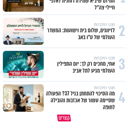
המיזם שיביא שמירה רוחנית לאלפי
חיילי צה"ל
2
תכני הידברות
לזיווגים, שלום בית וישועות: המשדר
העולמי של ט"ו באב
3
תכני הידברות
אחי, מחכים רק לך: יום התפילין
העולמי מגיע לתל אביב
תכני הידברות
4
מה הסיכוי להתחתן בגיל 37? הפעולה
שסיימה עשור של אכזבות והובילה
לחופה
קצרים
מדוע האמונה נמשלה למלח?
גם ׳הרע׳ זה הרחמים של בורא ע