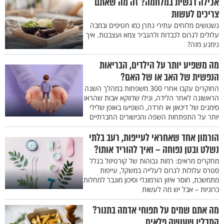
אכילה רגשית במלחמה? זה מה שאתם
צריכים לעשות
נשנושים מלוחים עתירי נתרן כמו חטיפים ובמבה
עלולים לגרום לכבדות ולהגביר צמא ועצבנות. איך
נימנע מזה?
מה משפיע יותר על הילדים, הבריאות
הנפשית של האב או של האם?
החוקרים עקבו אחרי 300 משפחות במהלך השנה
הראשונה לאחר הלידה, וגילו שדווקא אבות שהראו
סימנים של דיכאון או חרדה, השפיעו באופן שלילי
יותר על התפתחות השפה והכישורים החברתיים
הורמון אחד שאחראי לעייפות, רעב בלתי
נשלט ובטן נפוחה – ואיך להוריד אותו?
מחקרים מראים: רמות גבוהות של קורטיזול בגלל
סטרס עלולות לגרום לעלייה במשקל, עייפות
מתמשכת, חוסר איזון הורמונלי וסיכון מוגבר למחלות
כרוניות – אבל יש מה לעשות
מה אתם שמים על תפוחי אדמה בתנור?
התבלין שעושה פלאים