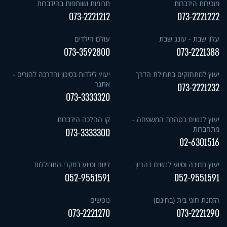
מזכירות הידברות
תרומות ושותפות בהידברות
073-2221212
073-2221222
עלון שבת - עונג שבת
עולם הילדים
073-3592800
073-2221388
יעוץ למתחזקים בתחילת הדרך
יעוץ לילדות בסיכון והדרכה להורים -
אתגר
073-2221232
073-3333320
יעוץ לנשים בטהרת המשפחה -
קו ההלכה הידברות
מתחברות
073-3333300
02-6301516
יעוץ תמיכה וסיוע לנשים בהריון
דיווח וסיוע במקרי התבוללות
052-9551591
052-9551591
הזמנת חוגי בית (בחינם)
נופשים
073-2221270
073-2221290