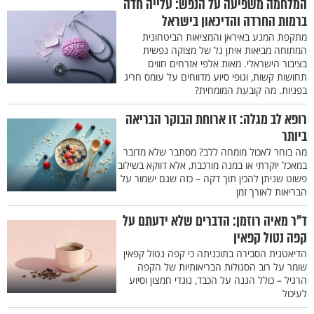
המלחמה משפיעה על הנפש: עלייה חדה
ברמות החרדה והדיכאון בישראל
מתקפת המנע באיראן והמציאות הביטחונית
המתוחה מביאות איתן גל של מצוקה נפשית
בציבור הישראלי. מאות אלפי אזרחים חווים
תחושות קשות, וגופי סיוע מדווחים על עומס חריג
בפניות. מה קובעת המומחית?
רופא לב מגלה: זו ארוחת הבוקר הבריאה
ביותר
מה בוחר לאכול מומחה ללב? מסתבר שלא מדובר
במאכל יוקרתי או במנה מורכבת, אלא דווקא בשילוב
פשוט שניתן להכין תוך דקה – כזה שגם ישמור על
הבריאות לאורך זמן
ד"ר מאיה רוזמן: הדברים שלא ידעתם על
קפה נטול קפאין
הדיאטנית הסבירה בתוכניתה כי קפה נטול קפאין
שומר על רוב הסגולות הבריאותיות של הקפה
הרגיל – כולל הגנה על הכבד, נוגדי חמצון וסיוע
לעיכול