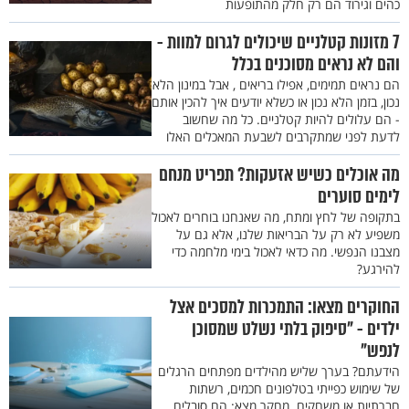
כהים וגירוד הם רק חלק מהתופעות
7 מזונות קטלניים שיכולים לגרום למוות -
והם לא נראים מסוכנים בכלל
הם נראים תמימים, אפילו בריאים , אבל במינון הלא
נכון, בזמן הלא נכון או כשלא יודעים איך להכין אותם
- הם עלולים להיות קטלניים. כל מה שחשוב
לדעת לפני שמתקרבים לשבעת המאכלים האלו
מה אוכלים כשיש אזעקות? תפריט מנחם
לימים סוערים
בתקופה של לחץ ומתח, מה שאנחנו בוחרים לאכול
משפיע לא רק על הבריאות שלנו, אלא גם על
מצבנו הנפשי. מה כדאי לאכול בימי מלחמה כדי
להירגע?
החוקרים מצאו: התמכרות למסכים אצל
ילדים - "סיפוק בלתי נשלט שמסוכן
לנפש"
הידעתם? בערך שליש מהילדים מפתחים הרגלים
של שימוש כפייתי בטלפונים חכמים, רשתות
חברתיות או משחקים. מחקר מצא: הם סובלים