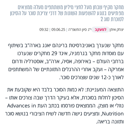
מחקר מקיף שבחן מעל לחצי מיליון משתתפים מעלה ממצאים
מפתיעים בנוגע להשפעות השונות של דרכי צריכת סוכר על הסיכון
לסוכרת סוג 2
למעקב
יצחק איתן
י"ג סיון התשפ"ה
|
09.06.25
|
09:32
מחקר שנערך באוניברסיטת בריגהם יאנג בארה"ב בשיתוף
עם מוסדות מחקר בגרמניה, איגד 29 מחקרים שנערכו
ברחבי העולם – באירופה, אסיה, ארה"ב, אוסטרליה ודרום
אמריקה – ועקב אחרי ההרגלים התזונתיים של המשתתפים
לאורך כ-12 שנים שצורכים סוכר.
התוצאה המעניינת: לא כמות הסוכר בלבד היא שקובעת את
הסיכון לחלות בסוכרת, אלא בעיקר הדרך שבה צורכים אותו –
נוזלי או מוצק. הממצאים פורסמו בכתב העת Advances in
Nutrition, ומציעים גישה חדשה לשיח הציבורי בנושא סוכר
ותזונה בריאה.