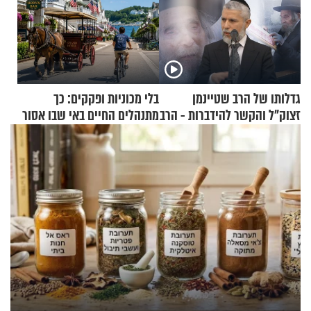
גדלותו של הרב שטיינמן
בלי מכוניות ופקקים: כך
זצוק"ל והקשר להידברות - הרב
מתנהלים החיים באי שבו אסור
זמיר כהן
לנהוג כבר יותר מ-120 שנה