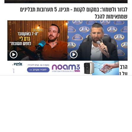
לגזור ולשמור: במקום לקנות - תכינו. 5 תערובות תבלינים
שמתאימות להכל
X
הרב רפאל רובין: איך מתאבלים
קוד פתוח | דניאל ברגר: "ה-7
על טרגדיה בת אלפיים שנה?
באוקטובר גרם לי לחפש
תשובות"