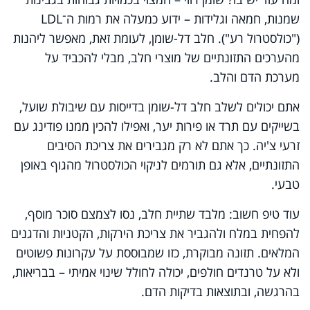
שמנות, חמאה וגלידות – ידוע כמעלה את רמות ה־LDL
("כולסטרול רע"). חלב דל-שומן, לעומת זאת, מאפשר ליהנות
מהערכים התזונתיים של מוצרי חלב, מבלי להכביד על
מערכת הדם והלב.
אתם יכולים לשלב חלב דל-שומן בדייסות עם שיבולת שועל,
בשייקים עם תרד או פירות יער, ואפילו להכין ממנו פודינג עם
זרעי צ'יה. כך אתם לא רק מגבירים את צריכת הסיבים
התזונתיים, אלא גם תורמים לניקוי הכולסטרול מהגוף באופן
טבעי.
עוד טיפ חשוב: מלבד שתיית חלב, נסו לצמצם סוכר מוסף,
להפחית במלח ולהגביר את צריכת הירקות, הקטניות והדגנים
המלאים. תזונה מבוקרת, כזו שמבוססת על עקרונות פשוטים
ולא על טרנדים חולפים, יכולה לחולל שינוי אמיתי – בבריאות,
בהרגשה, ובתוצאות בדיקות הדם.