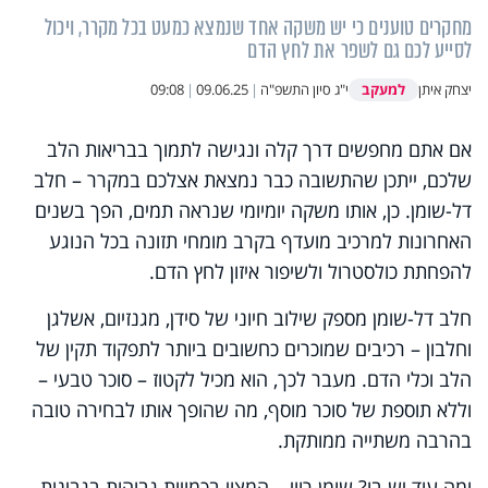
מחקרים טוענים כי יש משקה אחד שנמצא כמעט בכל מקרר, ויכול
לסייע לכם גם לשפר את לחץ הדם
למעקב
יצחק איתן
י"ג סיון התשפ"ה
|
09.06.25
|
09:08
אם אתם מחפשים דרך קלה ונגישה לתמוך בבריאות הלב
שלכם, ייתכן שהתשובה כבר נמצאת אצלכם במקרר – חלב
דל-שומן. כן, אותו משקה יומיומי שנראה תמים, הפך בשנים
האחרונות למרכיב מועדף בקרב מומחי תזונה בכל הנוגע
להפחתת כולסטרול ולשיפור איזון לחץ הדם.
חלב דל-שומן מספק שילוב חיוני של סידן, מגנזיום, אשלגן
וחלבון – רכיבים שמוכרים כחשובים ביותר לתפקוד תקין של
הלב וכלי הדם. מעבר לכך, הוא מכיל לקטוז – סוכר טבעי –
וללא תוספת של סוכר מוסף, מה שהופך אותו לבחירה טובה
בהרבה משתייה ממותקת.
ומה עוד יש בו? שומן רווי – המצוי בכמויות גבוהות בגבינות