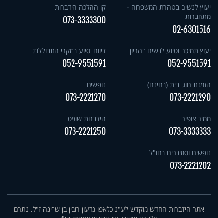
יעוץ לנשים בטהרת המשפחה -
קו ההלכה הידברות
מתחברות
073-3333300
02-6301516
יעוץ תמיכה וסיוע לנשים בהריון
דיווח וסיוע במקרי התבוללות
052-9551591
052-9551591
הזמנת חוגי בית (בחינם)
נופשים
073-2221270
073-2221290
ממיר צופיה
הידברות שופס
073-2221250
073-3333333
נופשים וסמינרים בחו"ל
073-2221202
אתר הידברות החדש מוקדש לע"נ כלאפו גדעון רובין בן שרינה ז"ל. נתרם