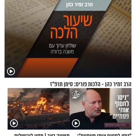
הרב זמיר כהן - הלכות פורים: סימן תרפ"ז