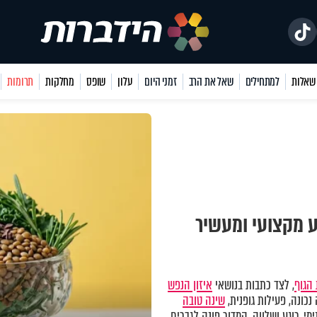
למתחילים
שאל את הרב
זמני היום
עלון
שופס
מחלקות
תרומות
ע מקצועי ומעשיר
הגוף
, לצד כתבות בנושאי
איזון הנפש
כונה, פעילות גופנית,
שינה טובה
מי, רוגע ושלווה. המדור פונה לגברים