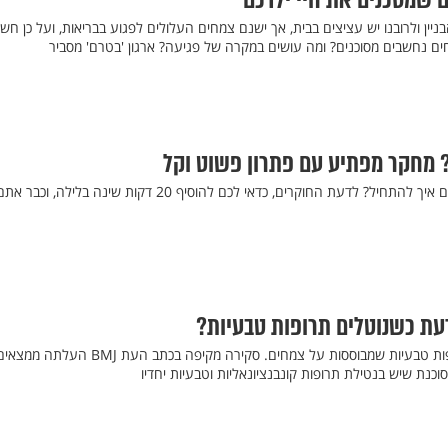
 שמסכנים את חיי ילדכם
יין ולרובנו יש עציצים בבית, אך ישנם צמחים העלולים לפגוע בבריאות, ועל כן חשו
חים נחשבים מסוכנים? ומה עושים במקרה של פגיעה? ארגון 'בטרם' מסביר
 מחקר מפתיע עם פתרון פשוט וקל
רוצים לרדת במשקל, ולא יודעים איך להתחיל? לדעת החוקרים, כדאי לכם להוסיף 20 דקות שינה בלילה, וכבר א
עת כשנוטלים תרופות טבעיות?
לא מעט אנשים נעזרים בתרופות טבעיות שמבוססות על צמחים. סקירה מקיפה בכתב העת BMJ העלתה ממ
נת שיש בנטילת תרופות קונבנציונאליות וטבעיות יחדיו