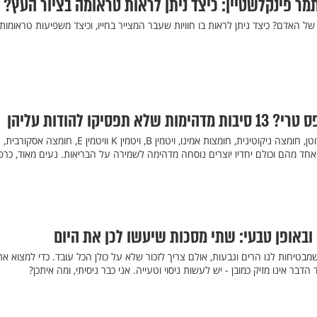
תמר פינקלשטיין: כיצד ניתן לראות טראומה בציור העץ?
של האדם? כיצד ניתן לראות בו חוויות שעבר המצייר בחייו, וכיצד משפיעות טראומות
תפסיקו להודות עליהן
עתיר בחומרים נפלאים כמו קרוטן, חומצה ניקוטינית, חומצות אמינו, ויטמין B, ויטמין K וויטמין E, חומצה אסקורבית,
ל אחד מהם וכולם יחדיו יוצרים נוסחה מדהימה לשמירה על הבריאות. נעים מאוד, כרפ
באופן טבעי: שתי מסכות שיעשו לכן את היום
טיחות לנו הרים וגבעות, אולם צריך לזכור שלא על כולן הכל עובד. כדי למצוא את
בר אינו מזיק כמובן - יש לעשות ניסוי וטעייה. אני כבר ניסיתי, ומה איתכן?