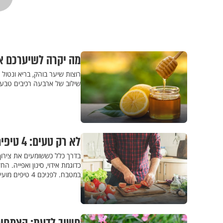
מה יקרה לשיערכם א
רוצות שיער בוהק, בריא ונטול
שילוב של ארבעה רכיבים טבעי
לא רק טעים: 4 טיפים קלילים לבישול בריא
בדרך כלל כששומעים את צירוף 
כדוגמת אידוי, סינון ואפייה.
במטבח. לפניכם 4 טיפים מועילים לבריאות