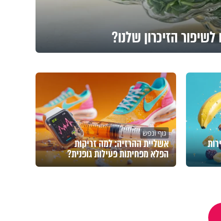
לשיפור הזיכרון שלנו?
גוף ונפש
רות
אשליית ההרזיה: למה זריקות
הפלא מפחיתות פעילות גופנית?