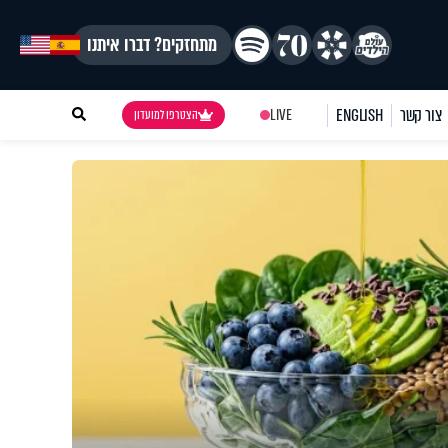
מתחזקים? דברו איתנו
צור קשר
ENGLISH
LIVE
הצטרפו למועדון