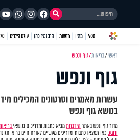
VOD
מגזין
חדשות
הרב זמיר כהן
עולם הילדים
70 שאלות
ראשי
בריאות
גוף ונפש
גוף ונפש
עשרות מאמרים וסרטונים המכילים מיד
בנושא גוף ונפש
מדור גוף ונפש באתר
הידברות
מביא כתבות ומדריכים בנושאי
בריאות 
ורוגע.
כאן תמצאו כתבות ומדריכים מעשיים לאורח חיים בריא, תזונה נ
וניהול מתחים – לצד כלים רוחניים ורגשיים לחיזוק האמונה, חוסן פני