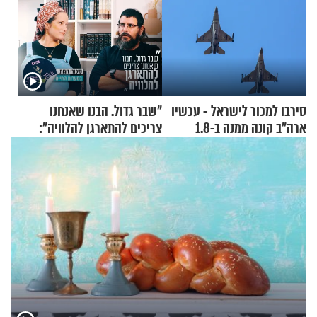
סירבו למכור לישראל - עכשיו
"שבר גדול. הבנו שאנחנו
ארה"ב קונה ממנה ב-1.8
צריכים להתארגן להלוויה":
מיליארד דולר
זוגיות במבחן, הפעם עם מרים
וגד דנינו