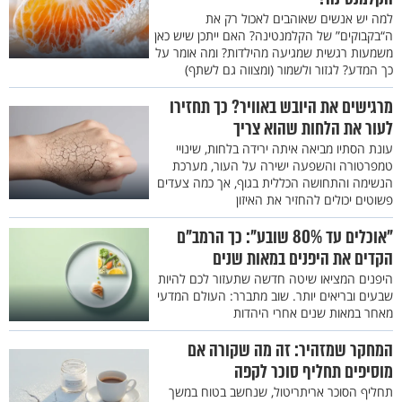
למה יש אנשים שאוהבים לאכול רק את
ה“בקבוקים” של הקלמנטינה? האם ייתכן שיש כאן
משמעות רגשית שמגיעה מהילדות? ומה אומר על
כך המדע? לגזור ולשמור (ומצווה גם לשתף)
מרגישים את היובש באוויר? כך תחזירו
לעור את הלחות שהוא צריך
עונת הסתיו מביאה איתה ירידה בלחות, שינויי
טמפרטורה והשפעה ישירה על העור, מערכת
הנשימה והתחושה הכללית בגוף, אך כמה צעדים
פשוטים יכולים להחזיר את האיזון
"אוכלים עד 80% שובע": כך הרמב"ם
הקדים את היפנים במאות שנים
היפנים המציאו שיטה חדשה שתעזור לכם להיות
שבעים ובריאים יותר. שוב מתברר: העולם המדעי
מאחר במאות שנים אחרי היהדות
המחקר שמזהיר: זה מה שקורה אם
מוסיפים תחליף סוכר לקפה
תחליף הסוכר אריתריטול, שנחשב בטוח במשך