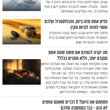
שנים, עשוי לפגוע בכלי הדם ובתאי ההגנה של
המוח - ומעלה חשש להגברת הסיכון לשבץ מוחי
ומחלות לב. מה ממליצים המומחים?
כפית אחת מזה ביום, והכולסטרול שלכם
עשוי לחזור להיות תקין
מחקר יפני חדש קובע: כמות קטנה מהתבלין
המסורתי הוכחה כמסייעת לאיזון שומנים בדם
ולהאטת הצטברות שומן
מה יקרה לגופכם אם תשנו שעה אחת
מוקדם יותר, וללא מסכים בכלל?
שינה מוקדמת משנה את המוח, את מערכת החיסון
ואת רמות האנרגיה בצורה עמוקה. אמנם מדובר
בשינוי קטן ולכאורה זניח בלבד, אך הוא יכול
להשפיע על המשקל, על הבריאות הנפשית ועל
איכות החיים כולה. כך תגלו מה קורה לכוף בזמן
שאתם מאפשרים לו לתקן את עצמו בלי מסכים,
ובלי הפרעות - כשאתם הולכים לישון
פתחתם את היום? 5 דברים שאתם עושים
לא נכון - כבר במחשבה שלכם