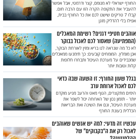
החורף ישראלי לא מנומס, קצר ודרמטי, אבל אפשר
להעביר את התקופה הקרה הזו עם הרבה חום.
קבלו 7 טריקים שישנו לכם את כל החורף בבית,
אפילו בלי להדליק מזגן
אוהבים חטיפי דגנים? רשימת המאכלים
(המפתיעה) שאסור לכם לאכול בבוקר
לא כל מה שנראה לנו בריא ומזין לאורחת הבוקר,
אכן מומלץ. המומחים קובעים: כך תימנעו ממאכלים
שמכבידים על מערכת העיכול ותבחרו חלופות
קלות וטובות יותר
בגלל שעון החורף: זו השעה שבה כדאי
לכם לאכול ארוחת ערב
הימים מתקצרים, הגוף מאט והרעב מגיע מוקדם
יותר - תזמון נכון של הארוחה יכול לשפר את
מערכת העיכול, וגם את השינה ואת הבריאות
הכללית בעונת החורף
עכשיו זה מדעי: למה יש אנשים שאוהבים
לאכול רק את ה“בקבוקים” של
הקלמנטינה?