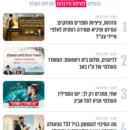
הנצפים
פעילות הידברות
תוכניות הערוץ
תכני הידברות
1
מזוזות, ציציות וספרים מחזקים:
המיזם שיביא שמירה רוחנית לאלפי
חיילי צה"ל
2
תכני הידברות
לזיווגים, שלום בית וישועות: המשדר
העולמי של ט"ו באב
3
תכני הידברות
אחי, מחכים רק לך: יום התפילין
העולמי מגיע לתל אביב
תכני הידברות
4
מה הסיכוי להתחתן בגיל 37? הפעולה