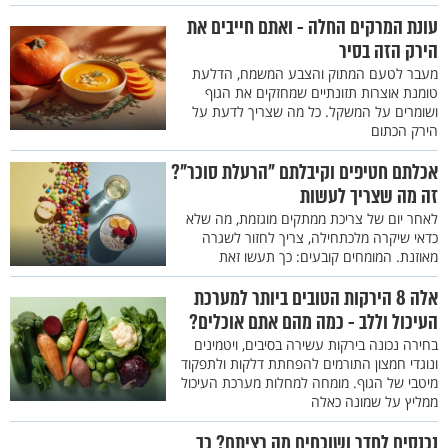
עונת המרקים החלה - ואתם חייבים את
הירק הזה בסיר
מעבר לטעם המתוק והצבע המשמח, הדלעת
טומנת אוצרות תזונתיים שמחזקים את הגוף
ושומרים על המשקל. כל מה שצריך לדעת על
הירק הכתום
אכלתם חטיפים וקיבלתם "הרעלת סוכר"?
זה מה שצריך לעשות
​לאחר יום של צריכת ממתקים מוגזמת, מה שלא
כדאי שיקרה מלכתחילה, צריך לחזור לשגרה
מאוזנת. המומחים קובעים: כך תעשו זאת
אלה 8 הירקות הטובים ביותר למערכת
העיכול וללב - כמה מהם אתם אוכלים?
בחירה נכונה בירקות עשירה בסיבים, ויטמינים
ונוגדי חמצון התורמים להפחתת דלקות ולתפקוד
מיטבי של הגוף. מומחה למחלות מערכת העיכול
ממליץ על שמונה כאלה
נכנסים לחדר ושוכחים מה רציתם? כך