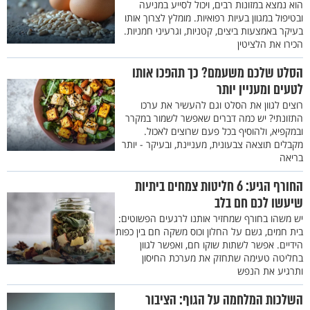
הוא נמצא במזונות רבים, ויכול לסייע במניעה
ובטיפול במגוון בעיות רפואיות. מומלץ לצרוך אותו
בעיקר באמצעות ביצים, קטניות, וגרעיני חמניות.
הכירו את הלציטין
הסלט שלכם משעמם? כך תהפכו אותו
לטעים ומעניין יותר
רוצים לגוון את הסלט וגם להעשיר את ערכו
התזונתי? יש כמה דברים שאפשר לשמור במקרר
ובמקפיא, ולהוסיף בכל פעם שרוצים לאכול.
מקבלים תוצאה צבעונית, מעניינת, ובעיקר - יותר
בריאה
החורף הגיע: 6 חליטות צמחים ביתיות
שיעשו לכם חם בלב
יש משהו בחורף שמחזיר אותנו לרגעים הפשוטים:
בית חמים, גשם על החלון וכוס משקה חם בין כפות
הידיים. אפשר לשתות שוקו חם, ואפשר לגוון
בחליטה טעימה שתחזק את מערכת החיסון
ותרגיע את הנפש
השלכות המלחמה על הגוף: הציבור