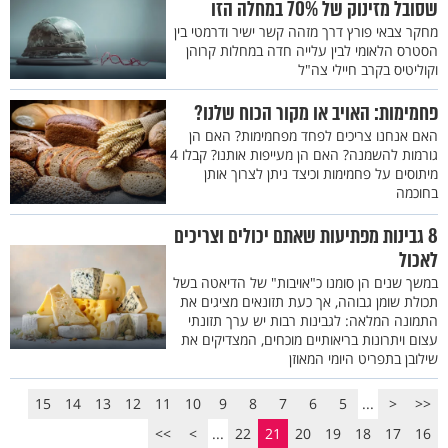
שסובל מזינוק של 70% במחלה הזו
מחקר צבאי פורץ דרך מזהה קשר ישיר ודרמטי בין
הסטרס הלאומי לבין עלייה חדה במחלות קרוהן
וקוליטיס בקרב חיילי צה"ל
פחמימות: האויב או מקור הכוח שלנו?
האם אנחנו צריכים לפחד מפחמימות? האם הן
גורמות להשמנה? האם הן מעייפות אותנו? קבלו 4
מיתוסים על פחמימות וכיצד ניתן לצרוך אותן
בחוכמה
8 גבינות מפתיעות שאתם יכולים וצריכים
לאכול
במשך שנים הן סומנו כ"אויבות" של הדיאטה בשל
תכולת שומן גבוהה, אך כעת תזונאים מציגים את
התמונה המלאה: לגבינות רבות יש ערך תזונתי
עצום ויתרונות בריאותיים מוכחים, המצדיקים את
שילובן בתפריט היומי המאוזן
15
14
13
12
11
10
9
8
7
6
5
...
<
<<
>>
>
...
22
21
20
19
18
17
16