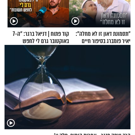
"תסמונת דאון זו לא מחלה":
קוד פתוח | דניאל ברגר: "ה-7
יאיר פומברג בסיפור חיים
באוקטובר גרם לי לחפש
מעורר השראה
תשובות"