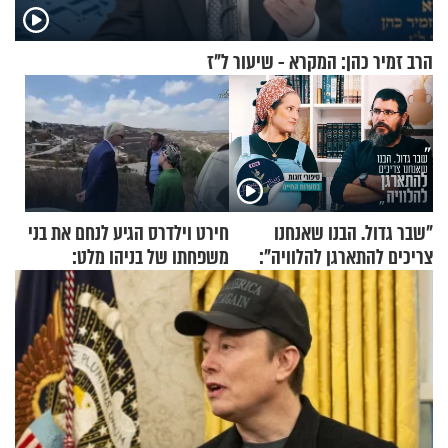
הרב זמיר כהן: המקרא - שיעור ל"ז
"שבר גדול. הבנו שאנחנו
חירט וילדרס הגיע לנחם את בני
צריכים להתארגן להלוויה":
משפחתו של בניהו מלט:
זוגיות במבחן, הפעם עם מרים
"מיליונים באירופה תומכים
וגד דנינו
בכם"