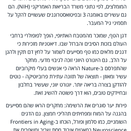
המומלצים, לפי נתוני משרד הבריאות האמריקני (NIH). הם
גם עשירים באומגה 3 ובפיטואסטרוגנים שעשויים להקל על
תסמיני גיל המעבר.
דגן הטף, שמוכר מהמטבח האתיופי, הופך לפופולרי ברחבי
העולם בזכות הסיבים והברזל שבו. דיאטניות מזכירות כי
דגנים מלאים כמו טף מסייעים לשמור על לחץ דם תקין ולהגן
על הלב. גם היוגורט היווני זוכה לגיבוי מדעי. מחקר
שהתפרסם ב-Nature הראה כי אנשים בעלי מיקרוביום
עשיר ומאוזן - תוצאה של תזונה עתירת פרוביוטיקה - נוטים
להזדקן בצורה בריאה יותר. יוגורט יווני, שעשיר בחלבון
ובחיידקים טובים, הוא דרך פשוטה להשיג זאת.
פירות יער סוגרים את הרשימה: מחקרים הראו שהם מסייעים
בהגנה על המוח ומפחיתים תהליכי חמצון. גם הדגים
השומניים, כמו סלמון ופורל, הוכחו ב-Frontiers in Aging
Neuroscience כמאטים איבוד מסת שריר ומשפרים את