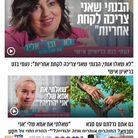
"לא שאלו אותי. הבנתי שאני צריכה לקחת אחריות": נעמי בנט
בריאיון אישי
גם אתם גדלתם עם סבא
"שאלתי את אמא שלי 'אני
וסבתא? החוקרים אומרים שזה
יהודייה?'": קטרין נמני על מסע
X