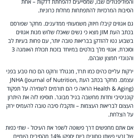
והפוליפנולים שבו, שמסייעים להפחתת דלקות – אחת
הסיבות המרכזיות להתפתחות מחלות כרוניות.
גם אגוזים קיבלו חיזוק משמעותי ממדענים. מחקר שפורסם
בכתב העת JIM מצא כי נשים שאכלו שלוש מנות אגוזים
בשבוע נטו להזדקן בבריאות טובה יותר, עם פחות בעיות לב
וסוכרת. אגוזי מלך בולטים במיוחד בזכות תכולת האומגה 3
והנוגדי חמצון שבהם.
ירקות עליים כהים כמו תרד, מנגולד ורוקט הם כוח טבע בפני
עצמם. מחקר בכתב העת JNHA (Journal of Nutrition,
Health & Aging) הראה כי הם תורמים לשמירה על תפקוד
קוגניטיבי וחדות מחשבה בגיל מבוגר. תוסיפו לזה את היתרון
העצום לבריאות העצמות – ותקבלו סיבה טובה להעמיס ירוק
על הצלחת.
אם אתם מחפשים דרך פשוטה לשפר את העיכול - שתי כפות
של זרעי פשתן טחונים ביום יספקו 14% מהסיבים היומיים